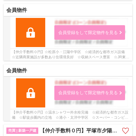
☆敷地57.74坪のモダン住宅 ☆ソーラパネル付 ☆JR...
会員物件
会員登録をして限定物件を見る
【仲介手数料０円】☆松原小・江陽中学区 ☆経済的な都市ガス設備
☆近隣商業施設が多数あり住環境良好 ☆収納スペース豊富 ☆JR東海
道本線「平塚」駅徒歩19分♪ 【平塚市の新築一戸建て...
会員物件
会員登録をして限定物件を見る
【仲介手数料０円】☆温水シャワー外水栓完備 ☆経済的な都市ガス設
備 ☆駅徒歩圏内の立地 ☆港小・太洋中学区 ☆スーパー・コンビニ
も近く毎日の買物も便利 ☆収納豊富♪ 【平塚市の新...
【仲介手数料０円】平塚市夕陽ケ丘2期 新築一戸建て 1号棟 全2棟
売買 | 新築一戸建