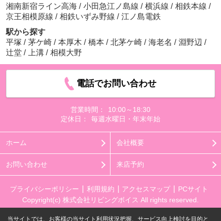
湘南新宿ライン高海
/
小田急江ノ島線
/
横浜線
/
相鉄本線
/
京王相模原線
/
相鉄いずみ野線
/
江ノ島電鉄
駅から探す
平塚
/
茅ケ崎
/
本厚木
/
橋本
/
北茅ケ崎
/
海老名
/
淵野辺
/
辻堂
/
上溝
/
相模大野
電話でお問い合わせ
営業時間：
10:00～18:30
定休日：
毎週水曜日・年末年始
ホーム
会社概要
お問い合わせ
来店予約
プライバシーポリシー
利用規約
アクセスマップ
PCサイト
Copyright(c) 株式会社リビングボイス All rights reserved.
当サイトでは、お客様の当サイト利用状況把握、サービス向上検討を目的と