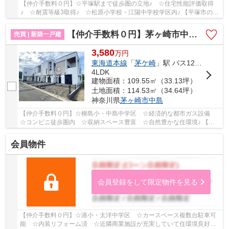
【仲介手数料０円】☆平塚駅まで徒歩圏の立地♪ ☆住宅性能評価取得
♪ ☆耐震等級3取得♪ ☆松原小学校・江陽中学校学区内♪ 【平塚市の新
築一戸建てのことならリビングボイスにお任せ下さ...
【仲介手数料０円】茅ヶ崎市中島Ⅱ 新築一戸建て 全4棟
売買 | 新築一戸建
3,580
万
円
東海道本線
「
茅ケ崎
」駅 バス12分 「新田入口（神奈川県）」 停歩5分
4LDK
建物面積：109.55㎡（33.13坪）
土地面積：114.53㎡（34.64坪）
神奈川県
茅ヶ崎市
中島
【仲介手数料０円】☆柳島小・中島中学区 ☆経済的な都市ガス設備
☆コンビニ徒歩圏内 ☆収納スペース豊富 ☆自然豊かな住環境♪ 【茅
ヶ崎市の新築一戸建てのことならリビングボイスにお...
会員物件
会員登録をして限定物件を見る
【仲介手数料０円】☆港小・太洋中学区 ☆カースペース複数台駐車可
能 ☆内装リフォーム済 ☆近隣商業施設が充実していて住環境良好