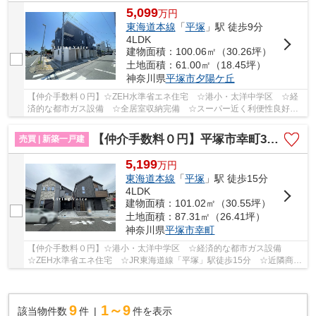
5,099
万
円
東海道本線
「
平塚
」駅 徒歩9分
4LDK
建物面積：100.06㎡（30.26坪）
土地面積：61.00㎡（18.45坪）
神奈川県
平塚市
夕陽ケ丘
【仲介手数料０円】☆ZEH水準省エネ住宅 ☆港小・太洋中学区 ☆経
済的な都市ガス設備 ☆全居室収納完備 ☆スーパー近く利便性良好
☆地盤保証10年 ☆リビング広々18帖以上♪ 【平塚市の...
【仲介手数料０円】平塚市幸町3期 新築一戸建て 全2棟
売買 | 新築一戸建
5,199
万
円
東海道本線
「
平塚
」駅 徒歩15分
4LDK
建物面積：101.02㎡（30.55坪）
土地面積：87.31㎡（26.41坪）
神奈川県
平塚市
幸町
【仲介手数料０円】☆港小・太洋中学区 ☆経済的な都市ガス設備
☆ZEH水準省エネ住宅 ☆JR東海道線「平塚」駅徒歩15分 ☆近隣商業
施設が多数あり住環境良好 ☆全居室収納完備 ☆リビン...
9
1～9
該当物件数
件
件を表示