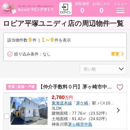
閲覧履歴
お気に入り
メニュー
0
0
ロピア平塚ユニディ店の周辺物件一覧
9
1～9
該当物件数
件
件を表示
変更
絞り込み条件：
なし
【仲介手数料０円】茅ヶ崎市中島第15 新築一戸建て
売買 | 新築一戸建
2,780
万
円
東海道本線
「
茅ケ崎
」駅 バス10分 「新田入口（神奈川県）」 停歩3分
3LDK
建物面積：77.76㎡（23.52坪）
土地面積：81.42㎡（24.62坪）
神奈川県
茅ヶ崎市
中島