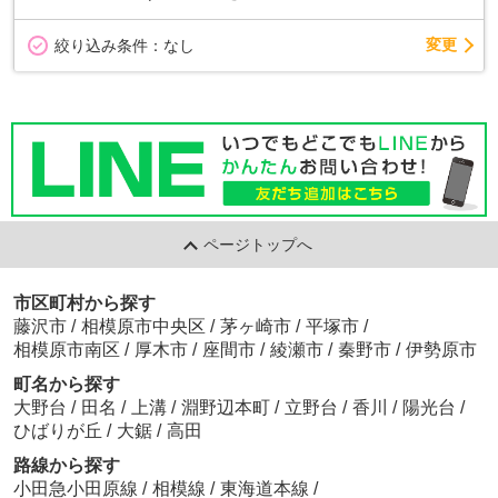
変更
絞り込み条件：
なし
ページトップへ
市区町村から探す
藤沢市
/
相模原市中央区
/
茅ヶ崎市
/
平塚市
/
相模原市南区
/
厚木市
/
座間市
/
綾瀬市
/
秦野市
/
伊勢原市
町名から探す
大野台
/
田名
/
上溝
/
淵野辺本町
/
立野台
/
香川
/
陽光台
/
ひばりが丘
/
大鋸
/
高田
路線から探す
小田急小田原線
/
相模線
/
東海道本線
/