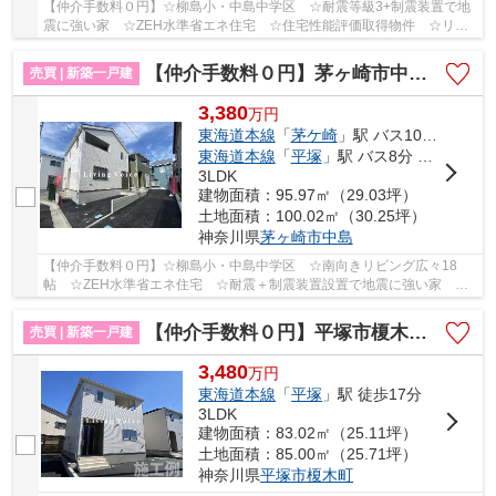
【仲介手数料０円】☆柳島小・中島中学区 ☆耐震等級3+制震装置で地
震に強い家 ☆ZEH水準省エネ住宅 ☆住宅性能評価取得物件 ☆リビ
ング14帖以上 ☆収納豊富な間取り ☆コンビニ徒歩圏...
【仲介手数料０円】茅ヶ崎市中島第14 新築一戸建て 全2棟
売買 | 新築一戸建
3,380
万
円
東海道本線
「
茅ケ崎
」駅 バス10分 「新田入口（神奈川県）」 停歩5分
東海道本線
「
平塚
」駅 バス8分 「新田入口（神奈川県）」 停歩6分
3LDK
建物面積：95.97㎡（29.03坪）
土地面積：100.02㎡（30.25坪）
神奈川県
茅ヶ崎市
中島
【仲介手数料０円】☆柳島小・中島中学区 ☆南向きリビング広々18
帖 ☆ZEH水準省エネ住宅 ☆耐震＋制震装置設置で地震に強い家 ☆
経済的な都市ガス設備 ☆住宅性能評価取得物件♪ 【茅ヶ...
【仲介手数料０円】平塚市榎木町第1 新築一戸建て 全2棟
売買 | 新築一戸建
3,480
万
円
東海道本線
「
平塚
」駅 徒歩17分
3LDK
建物面積：83.02㎡（25.11坪）
土地面積：85.00㎡（25.71坪）
神奈川県
平塚市
榎木町