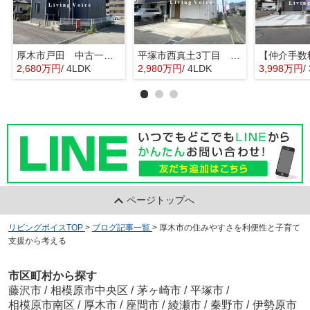
厚木市戸田 中古一戸建て
平塚市西真土3丁目 中古一戸建て
2,680万円
/ 4LDK
2,980万円
/ 4LDK
3,998万円
/
ページトップへ
リビングボイスTOP
>
ブログ記事一覧
>
厚木市の住みやすさを利便性と子育て
支援から考える
市区町村から探す
藤沢市
/
相模原市中央区
/
茅ヶ崎市
/
平塚市
/
相模原市南区
/
厚木市
/
座間市
/
綾瀬市
/
秦野市
/
伊勢原市