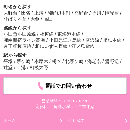
町名から探す
大野台
/
田名
/
上溝
/
淵野辺本町
/
立野台
/
香川
/
陽光台
/
ひばりが丘
/
大鋸
/
高田
路線から探す
小田急小田原線
/
相模線
/
東海道本線
/
湘南新宿ライン高海
/
小田急江ノ島線
/
横浜線
/
相鉄本線
/
京王相模原線
/
相鉄いずみ野線
/
江ノ島電鉄
駅から探す
平塚
/
茅ケ崎
/
本厚木
/
橋本
/
北茅ケ崎
/
海老名
/
淵野辺
/
辻堂
/
上溝
/
相模大野
電話でお問い合わせ
営業時間：
10:00～18:30
定休日：
毎週水曜日・年末年始
ホーム
会社概要