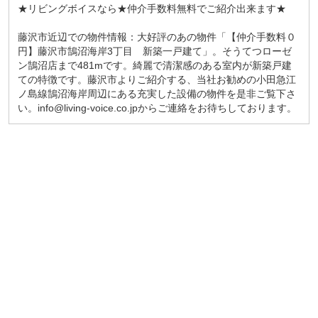
★リビングボイスなら★仲介手数料無料でご紹介出来ます★
藤沢市近辺での物件情報：大好評のあの物件「【仲介手数料０
円】藤沢市鵠沼海岸3丁目 新築一戸建て」。そうてつローゼ
ン鵠沼店まで481mです。綺麗で清潔感のある室内が新築戸建
ての特徴です。藤沢市よりご紹介する、当社お勧めの小田急江
ノ島線鵠沼海岸周辺にある充実した設備の物件を是非ご覧下さ
い。info@living-voice.co.jpからご連絡をお待ちしております。