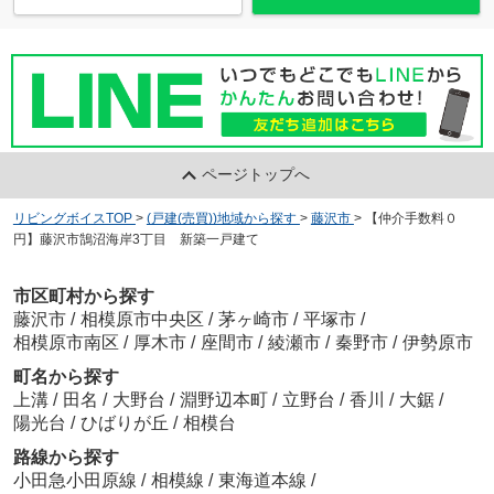
ページトップへ
リビングボイスTOP
>
(戸建(売買))地域から探す
>
藤沢市
>
【仲介手数料０
円】藤沢市鵠沼海岸3丁目 新築一戸建て
市区町村から探す
藤沢市
/
相模原市中央区
/
茅ヶ崎市
/
平塚市
/
相模原市南区
/
厚木市
/
座間市
/
綾瀬市
/
秦野市
/
伊勢原市
町名から探す
上溝
/
田名
/
大野台
/
淵野辺本町
/
立野台
/
香川
/
大鋸
/
陽光台
/
ひばりが丘
/
相模台
路線から探す
小田急小田原線
/
相模線
/
東海道本線
/