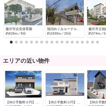
藤沢市浜見保育園
鵠沼めぐみルーテル幼稚園
藤沢市立鵠
約626m／8分
約1930m／25分
約374m／
エリアの近い物件
【仲介手数料０円】藤沢市辻堂3丁目1期 新築一戸建て 全1棟
【仲介手数料０円】藤沢市鵠沼藤が谷4期 新築一戸建て