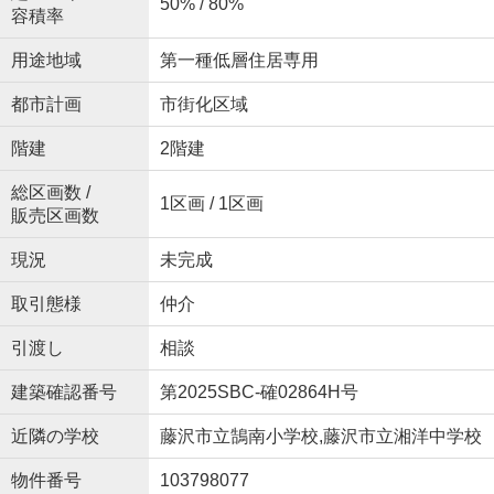
50% / 80%
容積率
用途地域
第一種低層住居専用
都市計画
市街化区域
階建
2階建
総区画数 /
1区画 / 1区画
販売区画数
現況
未完成
取引態様
仲介
引渡し
相談
建築確認番号
第2025SBC-確02864H号
近隣の学校
藤沢市立鵠南小学校,藤沢市立湘洋中学校
物件番号
103798077