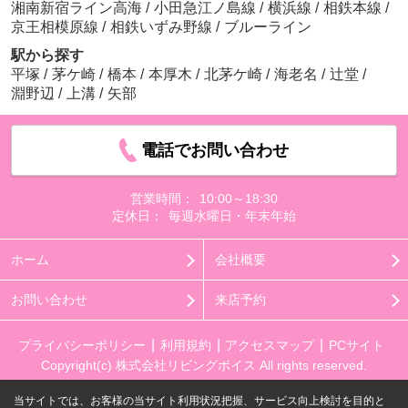
湘南新宿ライン高海
/
小田急江ノ島線
/
横浜線
/
相鉄本線
/
京王相模原線
/
相鉄いずみ野線
/
ブルーライン
駅から探す
平塚
/
茅ケ崎
/
橋本
/
本厚木
/
北茅ケ崎
/
海老名
/
辻堂
/
淵野辺
/
上溝
/
矢部
電話でお問い合わせ
営業時間：
10:00～18:30
定休日：
毎週水曜日・年末年始
ホーム
会社概要
お問い合わせ
来店予約
プライバシーポリシー
利用規約
アクセスマップ
PCサイト
Copyright(c) 株式会社リビングボイス All rights reserved.
当サイトでは、お客様の当サイト利用状況把握、サービス向上検討を目的と