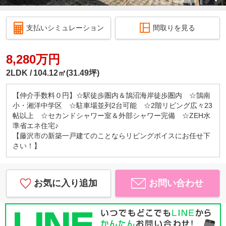
支払いシミュレーション
間取りを見る
8,280万円
2LDK
104.12㎡(31.49坪)
【仲介手数料０円】☆駅徒歩圏内＆鵠沼海岸徒歩圏内 ☆鵠南
小・湘洋中学区 ☆駐車場並列2台可能 ☆2階リビング広々23
帖以上 ☆セカンドシャワー室＆外部シャワー完備 ☆ZEH水
準省エネ住宅♪
【藤沢市の新築一戸建てのことならリビングボイスにお任せ下
さい！】
お気に入り追加
お問い合わせ