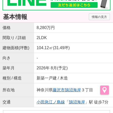
基本情報
情報の見方
価格
8,280万円
間取り / 詳細
2LDK
建物面積(坪数)
104.12㎡(31.49坪)
向き
-
築年月
2026年 8月(予定)
種別 / 構造
新築一戸建 / 木造
所在地
神奈川県
藤沢市
鵠沼海岸
３丁目
交通
小田急江ノ島線
「
鵠沼海岸
」駅 徒歩7分