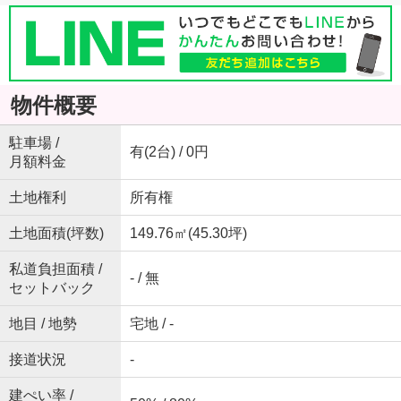
物件概要
駐車場 /
有(2台) / 0円
月額料金
土地権利
所有権
土地面積(坪数)
149.76㎡(45.30坪)
私道負担面積 /
- / 無
セットバック
地目 / 地勢
宅地 / -
接道状況
-
建ぺい率 /