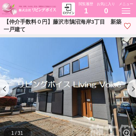
閲覧履歴
お気に入り
メニュー
1
0
【仲介手数料０円】藤沢市鵠沼海岸3丁目 新築
一戸建て
1 / 31