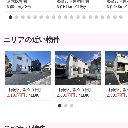
若木保育園
秦野市立東幼稚園
秦野市立東
約629m／8分
約1515m／19分
約1458m／
エリアの近い物件
【仲介手数料０円】秦野市南矢名第19 新築一戸建て 全2棟
【仲介手数料０円】秦野市ひばりが丘第3 新築一戸建て
3,180
万
円
/ 4LDK
2,880
万
円
/ 4LDK
2,980
万
円