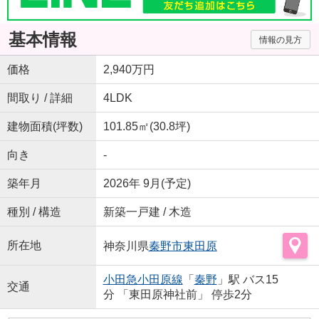
基本情報
情報の見方
価格
2,940万円
間取り / 詳細
4LDK
建物面積(坪数)
101.85㎡(30.8坪)
向き
-
築年月
2026年 9月(予定)
種別 / 構造
新築一戸建 / 木造
所在地
神奈川県
秦野市
東田原
小田急小田原線
「
秦野
」駅 バス15
交通
分 「東田原神社前」 停歩2分