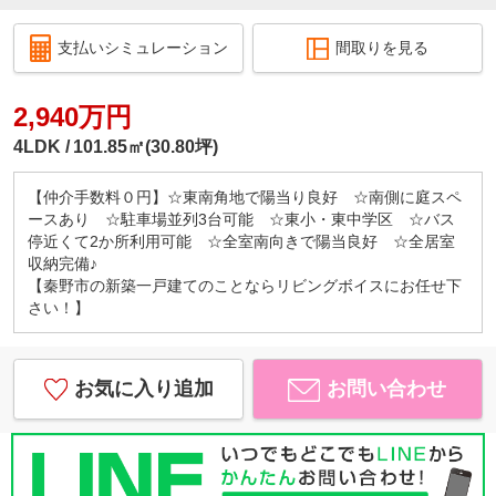
支払いシミュレーション
間取りを見る
2,940万円
4LDK
101.85㎡(30.80坪)
【仲介手数料０円】☆東南角地で陽当り良好 ☆南側に庭スペ
ースあり ☆駐車場並列3台可能 ☆東小・東中学区 ☆バス
停近くて2か所利用可能 ☆全室南向きで陽当良好 ☆全居室
収納完備♪
【秦野市の新築一戸建てのことならリビングボイスにお任せ下
さい！】
お気に入り追加
お問い合わせ