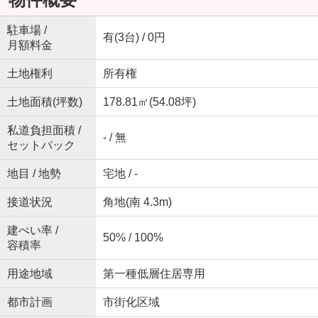
駐車場 /
有(3台) / 0円
月額料金
土地権利
所有権
土地面積(坪数)
178.81㎡(54.08坪)
私道負担面積 /
- / 無
セットバック
地目 / 地勢
宅地 / -
接道状況
角地(南 4.3m)
建ぺい率 /
50% / 100%
容積率
用途地域
第一種低層住居専用
都市計画
市街化区域