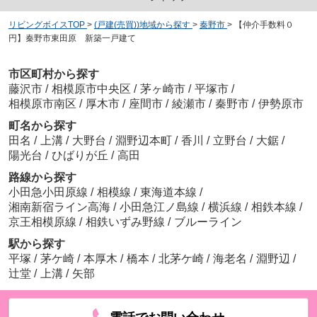
リビングボイスTOP
>
(戸建(売買))地域から探す
>
秦野市
>
【仲介手数料０
円】秦野市東田原 新築一戸建て
市区町村から探す
藤沢市
/
相模原市中央区
/
茅ヶ崎市
/
平塚市
/
相模原市南区
/
厚木市
/
座間市
/
綾瀬市
/
秦野市
/
伊勢原市
町名から探す
田名
/
上溝
/
大野台
/
淵野辺本町
/
香川
/
立野台
/
大鋸
/
陽光台
/
ひばりが丘
/
高田
路線から探す
小田急小田原線
/
相模線
/
東海道本線
/
湘南新宿ライン高海
/
小田急江ノ島線
/
横浜線
/
相鉄本線
/
京王相模原線
/
相鉄いずみ野線
/
ブルーライン
駅から探す
平塚
/
茅ケ崎
/
本厚木
/
橋本
/
北茅ケ崎
/
海老名
/
淵野辺
/
辻堂
/
上溝
/
矢部