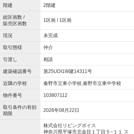
階建
2階建
総区画数 /
1区画 / 1区画
販売区画数
現況
未完成
取引態様
仲介
引渡し
相談
建築確認番号
第25UDI1W建14311号
近隣の学校
秦野市立東小学校,秦野市立東中学校
物件番号
103807112
取引条件の有効
2026年08月22日
期限
株式会社リビングボイス
神奈川県平塚市北金目１丁目５−１１ ス