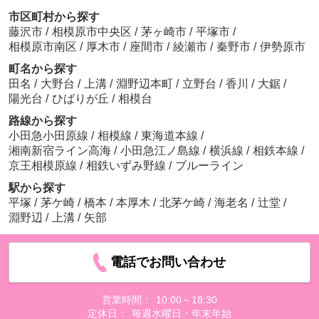
市区町村から探す
藤沢市
/
相模原市中央区
/
茅ヶ崎市
/
平塚市
/
相模原市南区
/
厚木市
/
座間市
/
綾瀬市
/
秦野市
/
伊勢原市
町名から探す
田名
/
大野台
/
上溝
/
淵野辺本町
/
立野台
/
香川
/
大鋸
/
陽光台
/
ひばりが丘
/
相模台
路線から探す
小田急小田原線
/
相模線
/
東海道本線
/
湘南新宿ライン高海
/
小田急江ノ島線
/
横浜線
/
相鉄本線
/
京王相模原線
/
相鉄いずみ野線
/
ブルーライン
駅から探す
平塚
/
茅ケ崎
/
橋本
/
本厚木
/
北茅ケ崎
/
海老名
/
辻堂
/
淵野辺
/
上溝
/
矢部
電話でお問い合わせ
営業時間：
10:00～18:30
定休日：
毎週水曜日・年末年始