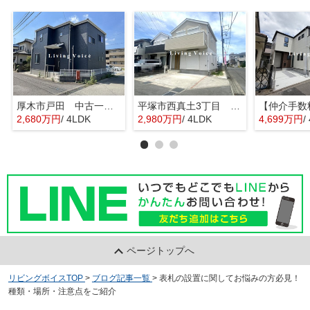
厚木市戸田 中古一戸建て
平塚市西真土3丁目 中古一戸建て
2,680万円
/ 4LDK
2,980万円
/ 4LDK
4,699万円
/
ページトップへ
リビングボイスTOP
>
ブログ記事一覧
>
表札の設置に関してお悩みの方必見！
種類・場所・注意点をご紹介