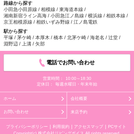
路線から探す
小田急小田原線
/
相模線
/
東海道本線
/
湘南新宿ライン高海
/
小田急江ノ島線
/
横浜線
/
相鉄本線
/
京王相模原線
/
相鉄いずみ野線
/
江ノ島電鉄
駅から探す
平塚
/
茅ケ崎
/
本厚木
/
橋本
/
北茅ケ崎
/
海老名
/
辻堂
/
淵野辺
/
上溝
/
矢部
電話でお問い合わせ
営業時間：
10:00～18:30
定休日：
毎週水曜日・年末年始
ホーム
会社概要
お問い合わせ
来店予約
プライバシーポリシー
利用規約
アクセスマップ
PCサイト
Copyright(c) 株式会社リビングボイス All rights reserved.