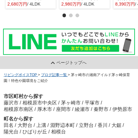
2,680万円
/ 4LDK
2,980万円
/ 4LDK
8,390万円
/
ページトップへ
リビングボイスTOP
>
ブログ記事一覧
>
茅ヶ崎市の湘南アイルド茅ヶ崎保育
園！特色や園環境をご紹介
市区町村から探す
藤沢市
/
相模原市中央区
/
茅ヶ崎市
/
平塚市
/
相模原市南区
/
厚木市
/
座間市
/
綾瀬市
/
秦野市
/
伊勢原市
町名から探す
田名
/
大野台
/
上溝
/
淵野辺本町
/
立野台
/
香川
/
大鋸
/
陽光台
/
ひばりが丘
/
相模台