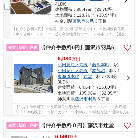
4LDK
建物面積：98.47㎡（29.78坪）
土地面積：128.76㎡（38.94坪）
神奈川県
藤沢市
羽鳥
３丁目
【仲介手数料０円】☆地震に安心の耐震等級です♪ ☆長期優良住宅♪
☆車２台可♪ ☆スーパー近く利便性良好です♪ ☆都市ガス♪ 【藤沢市
の新築一戸建ての事ならリビングボイスにお任せ下さ...
【仲介手数料0円】藤沢市羽鳥5丁目 新築一戸建て
売買 | 新築一戸建
6,080
万
円
小田急江ノ島線
「
藤沢本町
」駅 徒歩17分
小田急江ノ島線
「
本鵠沼
」駅 バス4分 「高山車庫」 停歩11分
東海道本線
「
辻堂
」駅 バス8分 「高山車庫」 停歩11分
3LDK
建物面積：84.64㎡（25.60坪）
土地面積：105.96㎡（32.05坪）
神奈川県
藤沢市
羽鳥
５丁目
【仲介手数料0円】☆長期優良住宅物件♪ ☆カースペース２台可能♪
☆LDK18帖以上♪ ☆都市ガス♪ ☆小学校、中学校が近く通学も安心♪
【仲介手数料０円】藤沢市辻堂太平台2丁目3期 新築一戸建て 全3棟
売買 | 新築一戸建
6,590
万
円