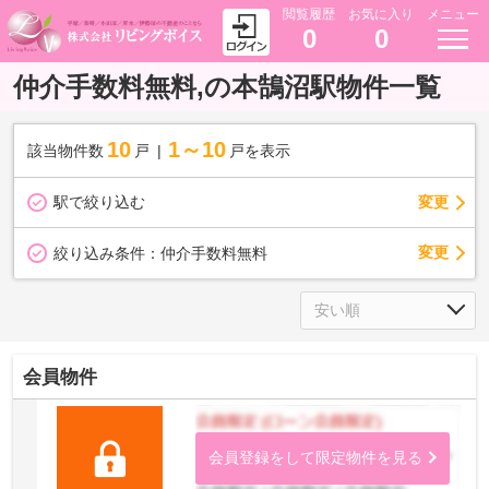
閲覧履歴
お気に入り
メニュー
0
0
仲介手数料無料,の本鵠沼駅物件一覧
10
1～10
該当物件数
戸
戸を表示
駅で絞り込む
変更
変更
絞り込み条件：
仲介手数料無料
会員物件
会員登録をして限定物件を見る