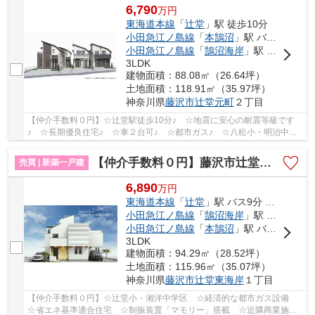
6,790
万
円
東海道本線
「
辻堂
」駅 徒歩10分
小田急江ノ島線
「
本鵠沼
」駅 バス5分 「東町（藤沢市）」 停歩11分
小田急江ノ島線
「
鵠沼海岸
」駅 バス9分 「熊の森」 停歩8分
3LDK
建物面積：88.08㎡（26.64坪）
土地面積：118.91㎡（35.97坪）
神奈川県
藤沢市
辻堂元町
２丁目
【仲介手数料０円】☆辻堂駅徒歩10分♪ ☆地震に安心の耐震等級です
♪ ☆長期優良住宅♪ ☆車２台可♪ ☆都市ガス♪ ☆八松小・明治中学
区♪ 【藤沢市の新築一戸建ての事ならリビングボイスに...
【仲介手数料０円】藤沢市辻堂東海岸1丁目 新築一戸建て 全3棟
売買 | 新築一戸建
6,890
万
円
東海道本線
「
辻堂
」駅 バス9分 「辻堂東海岸」 停歩2分
小田急江ノ島線
「
鵠沼海岸
」駅 徒歩24分
小田急江ノ島線
「
本鵠沼
」駅 バス2分 「鵠沼運動公園前」 停歩15分
3LDK
建物面積：94.29㎡（28.52坪）
土地面積：115.96㎡（35.07坪）
神奈川県
藤沢市
辻堂東海岸
１丁目
【仲介手数料０円】☆辻堂小・湘洋中学区 ☆経済的な都市ガス設備
☆省エネ基準適合住宅 ☆制振装置「マモリー」搭載 ☆近隣商業施設