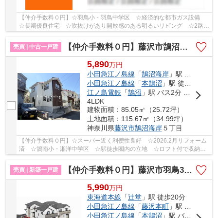
【仲介手数料０円】☆羽鳥小・羽鳥中学区 ☆経済的な都市ガス設備
☆長期優良住宅 ☆吹抜けがあり開放感のある明るいリビング ☆2路線
利用可 ☆小屋裏収納等収納スペース豊富 ☆リビン...
【仲介手数料０円】藤沢市鵠沼海岸5丁目 中古一戸建て
売買 | 中古一戸建
5,890
万
円
小田急江ノ島線
「
鵠沼海岸
」駅 徒歩11分
小田急江ノ島線
「
本鵠沼
」駅 徒歩23分
江ノ島電鉄
「
鵠沼
」駅 バス2分 「高根（藤沢市）」 停歩10分
4LDK
建物面積：85.05㎡（25.72坪）
土地面積：115.67㎡（34.99坪）
神奈川県
藤沢市
鵠沼海岸
５丁目
【仲介手数料０円】☆スーパー近く利便性良好 ☆2026.2月リフォーム
済 ☆鵠南小・湘洋中学区 ☆駅徒歩圏内の立地 ☆ロフト付で収納豊
富 ☆経済的な都市ガス設備 ☆設備充実♪ 【藤沢市の...
【仲介手数料０円】藤沢市羽鳥3丁目 新築一戸建て 全5棟
売買 | 新築一戸建
5,990
万
円
東海道本線
「
辻堂
」駅 徒歩20分
小田急江ノ島線
「
藤沢本町
」駅 バス5分 「高山（藤沢市）」 停歩10分
小田急江ノ島線
「
本鵠沼
」駅 バス4分 「高山車庫」 停歩12分