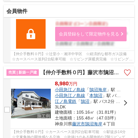
が多数あり住環境良好 ☆カースペース2台駐車可能 ...
会員物件
会員登録をして限定物件を見る
【仲介手数料０円】☆辻堂小・湘洋中学区 ☆経済的な都市ガス設備
☆カースペース並列2台駐車可能 ☆リビング床暖房完備 ☆リビングイ
ン階段 ☆WIC2か所あり収納スペース豊富 ☆近隣商...
【仲介手数料０円】藤沢市鵠沼海岸4丁目Ⅲ 新築一戸建て
売買 | 新築一戸建
8,980
万
円
小田急江ノ島線
「
鵠沼海岸
」駅 徒歩14分
小田急江ノ島線
「
本鵠沼
」駅 バス3分 「鵠沼車庫前」 停歩7分
江ノ島電鉄
「
鵠沼
」駅 バス2分 「高根（藤沢市）」 停歩14分
3LDK
建物面積：105.16㎡（31.81坪）
土地面積：155.48㎡（47.03坪）
神奈川県
藤沢市
鵠沼海岸
４丁目
【仲介手数料０円】☆カースペース並列2台駐車可能 ☆駅徒歩14分
☆北東角地の開放感なる立地 ☆吹抜けのある開放的な2階リビング ☆