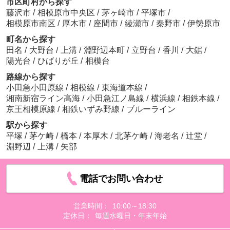
市区町村から探す
藤沢市
/
相模原市中央区
/
茅ヶ崎市
/
平塚市
/
相模原市南区
/
厚木市
/
座間市
/
綾瀬市
/
秦野市
/
伊勢原市
町名から探す
田名
/
大野台
/
上溝
/
淵野辺本町
/
立野台
/
香川
/
大鋸
/
陽光台
/
ひばりが丘
/
相模台
路線から探す
小田急小田原線
/
相模線
/
東海道本線
/
湘南新宿ライン高海
/
小田急江ノ島線
/
横浜線
/
相鉄本線
/
京王相模原線
/
相鉄いずみ野線
/
ブルーライン
駅から探す
平塚
/
茅ケ崎
/
橋本
/
本厚木
/
北茅ケ崎
/
海老名
/
辻堂
/
淵野辺
/
上溝
/
矢部
電話でお問い合わせ
営業時間：
10:00～18:30
定休日：
毎週水曜日・年末年始