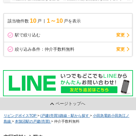
ロフト付き ☆スーパー近く利便性良好 ☆ZEH水準省...
10
1～10
該当物件数
戸
戸を表示
駅で絞り込む
変更
変更
絞り込み条件：
仲介手数料無料
ページトップへ
リビングボイスTOP
>
(戸建(売買))路線・駅から探す
>
小田急電鉄小田急江ノ
島線
>
本鵠沼駅の戸建(売買)
>
仲介手数料無料