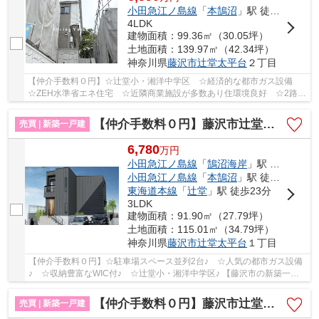
小田急江ノ島線
「
本鵠沼
」駅 徒歩20分
4LDK
建物面積：99.36㎡（30.05坪）
土地面積：139.97㎡（42.34坪）
神奈川県
藤沢市
辻堂太平台
２丁目
【仲介手数料０円】☆辻堂小・湘洋中学区 ☆経済的な都市ガス設備
☆ZEH水準省エネ住宅 ☆近隣商業施設が多数あり住環境良好 ☆2路線
利用可 ☆収納スペース豊富♪ 【藤沢市の新築一戸建...
【仲介手数料０円】藤沢市辻堂太平台 新築一戸建て
売買 | 新築一戸建
6,780
万
円
小田急江ノ島線
「
鵠沼海岸
」駅 徒歩19分
小田急江ノ島線
「
本鵠沼
」駅 徒歩23分
東海道本線
「
辻堂
」駅 徒歩23分
3LDK
建物面積：91.90㎡（27.79坪）
土地面積：115.01㎡（34.79坪）
神奈川県
藤沢市
辻堂太平台
１丁目
【仲介手数料０円】☆駐車場スペース並列2台♪ ☆人気の都市ガス設備
♪ ☆収納豊富なWIC付♪ ☆辻堂小・湘洋中学区♪ 【藤沢市の新築一戸
建てのことならリビングボイスにお任せ下さい！】
【仲介手数料０円】藤沢市辻堂元町2丁目 新築一戸建て 全4棟
売買 | 新築一戸建