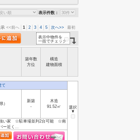
表示件数：
表示
<<前へ
1
2
3
4
5
次へ>>
最初
表示中物件を
一括でチェック
築年数
構造
方位
建物面積
建て
新築
木造
県）
-
91.52㎡
選択
▼
強い家 ☆駐車場並列2台可能 ☆南
近く...