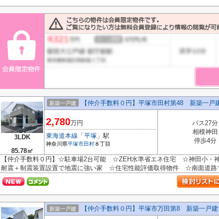
【仲介手数料０円】平塚市田村第48 新築一戸建
新築一戸建
2,780
万円
バス27分
相模神田
東海道本線
「
平塚
」駅
3LDK
停歩4分
神奈川県
平塚市
田村
８丁目
85.78㎡
【仲介手数料０円】☆駐車場2台可能 ☆ZEH水準省エネ住宅 ☆神田小・
耐震＋制震装置設置で地震に強い家 ☆住宅性能評価取得物件 ☆南面道路で陽
【仲介手数料０円】平塚市万田第8 新築一戸建
新築一戸建