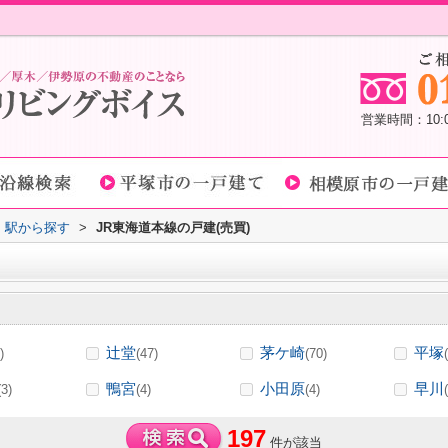
営業時間：10
線・駅から探す
>
JR東海道本線の戸建(売買)
辻堂
茅ケ崎
平塚
)
(47)
(70)
鴨宮
小田原
早川
(3)
(4)
(4)
197
件が該当