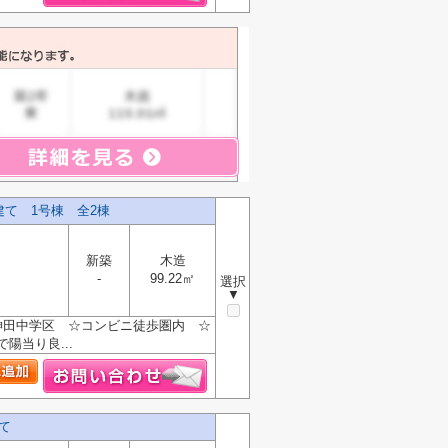
て 1号棟 全2棟
新築
木造
-
99.22㎡
選択
▼
神田中学区 ☆コンビニ徒歩圏内 ☆
当り良...
て