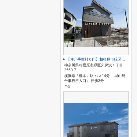
【仲介手数料０円】相模原市緑区久保沢1丁目 新築一戸建て 4号棟
神奈川県相模原市緑区久保沢１丁目
2560-7
横浜線「橋本」駅 バス14分 「城山総
合事務所入口」 停歩3分
予定