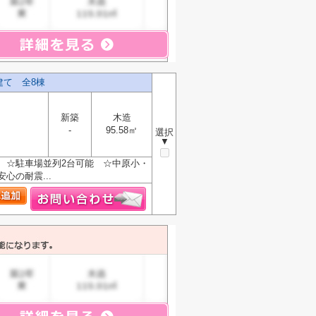
建て 全8棟
新築
木造
-
95.58㎡
選択
▼
 ☆駐車場並列2台可能 ☆中原小・
心の耐震...