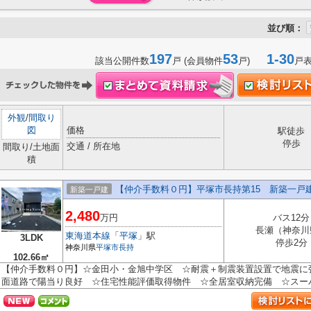
並び順：
197
53
1-30
該当公開件数
戸 (会員物件
戸)
戸
外観
/
間取り
図
価格
駅徒歩
停歩
交通 / 所在地
間取り/土地面
積
【仲介手数料０円】平塚市長持第15 新築一戸
新築一戸建
2,480
万円
バス12分
長瀬（神奈川
東海道本線
「
平塚
」駅
3LDK
停歩2分
神奈川県
平塚市
長持
102.66㎡
【仲介手数料０円】☆金田小・金旭中学区 ☆耐震＋制震装置設置で地震に
面道路で陽当り良好 ☆住宅性能評価取得物件 ☆全居室収納完備 ☆スーパー