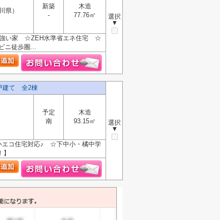
新築
木造
川県）
-
77.76㎡
選択
▼
強い家 ☆ZEH水準省エネ住宅 ☆
ニ徒歩圏...
戸建て 全2棟
予定
木造
南
93.15㎡
選択
▼
いエコ住宅対応♪ ☆下中小・橘中学
！】