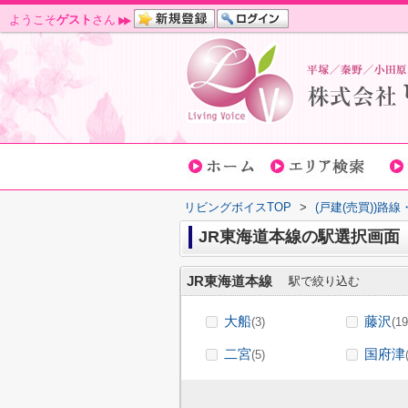
ようこそ
ゲスト
さん
リビングボイスTOP
>
(戸建(売買))路
JR東海道本線の駅選択画面
JR東海道本線
駅で絞り込む
大船
藤沢
(3)
(19
二宮
国府津
(5)