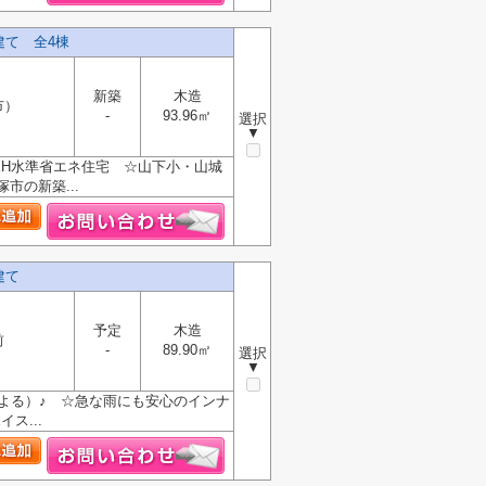
建て 全4棟
新築
木造
市）
-
93.96㎡
選択
▼
EH水準省エネ住宅 ☆山下小・山城
市の新築...
建て
予定
木造
前
-
89.90㎡
選択
▼
よる）♪ ☆急な雨にも安心のインナ
ス...