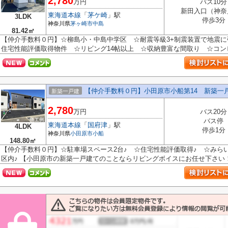
2,780
万円
バス10分
新田入口（神奈
東海道本線
「
茅ケ崎
」駅
3LDK
停歩3分
神奈川県
茅ヶ崎市
中島
81.42㎡
【仲介手数料０円】☆柳島小・中島中学区 ☆耐震等級3+制震装置で地震に
住宅性能評価取得物件 ☆リビング14帖以上 ☆収納豊富な間取り ☆コンビ
【仲介手数料０円】小田原市小船第14 新築一
新築一戸建
2,780
万円
バス20分
バス停
東海道本線
「
国府津
」駅
4LDK
停歩1分
神奈川県
小田原市
小船
148.80㎡
【仲介手数料０円】☆駐車場スペース2台♪ ☆住宅性能評価取得♪ ☆みら
区内♪ 【小田原市の新築一戸建てのことならリビングボイスにお任せ下さい