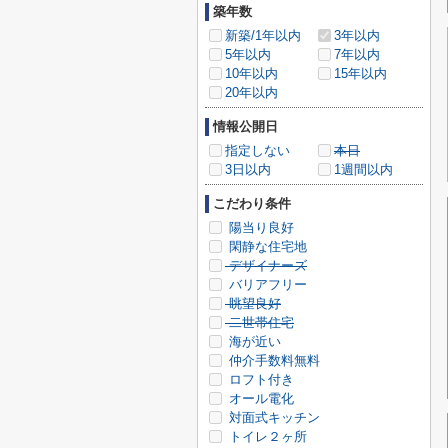
築年数
新築/1年以内
3年以内
5年以内
7年以内
10年以内
15年以内
20年以内
情報公開日
指定しない
本日
3日以内
1週間以内
こだわり条件
陽当り良好
閑静な住宅地
デザイナーズ
バリアフリー
眺望良好
二世帯住宅
海が近い
仲介手数料無料
ロフト付き
オール電化
対面式キッチン
トイレ２ヶ所