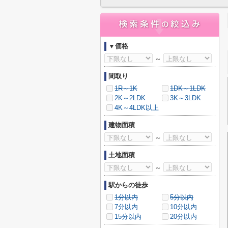
▼価格
～
間取り
1R～1K
1DK～1LDK
2K～2LDK
3K～3LDK
4K～4LDK以上
建物面積
～
土地面積
～
駅からの徒歩
1分以内
5分以内
7分以内
10分以内
15分以内
20分以内