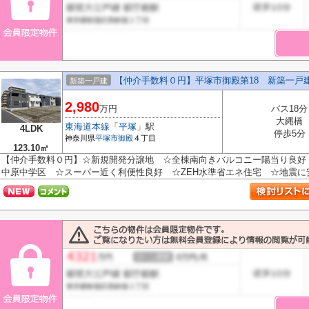
【仲介手数料０円】平塚市御殿第18 新築一戸
新築一戸建
2,980
万円
バス18分
大縄橋
東海道本線
「
平塚
」駅
4LDK
停歩5分
神奈川県
平塚市
御殿
４丁目
123.10㎡
【仲介手数料０円】☆新規開発分譲地 ☆全棟南向きバルコニー陽当り良好
中原中学区 ☆スーパー近く利便性良好 ☆ZEH水準省エネ住宅 ☆地震に安