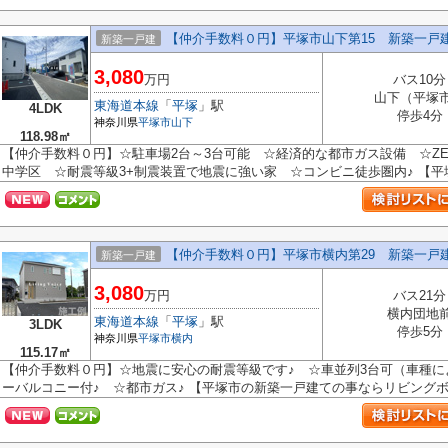
【仲介手数料０円】平塚市山下第15 新築一戸
新築一戸建
3,080
万円
バス10分
山下（平塚
東海道本線
「
平塚
」駅
4LDK
停歩4分
神奈川県
平塚市
山下
118.98㎡
【仲介手数料０円】☆駐車場2台～3台可能 ☆経済的な都市ガス設備 ☆Z
中学区 ☆耐震等級3+制震装置で地震に強い家 ☆コンビニ徒歩圏内♪ 【平塚
【仲介手数料０円】平塚市横内第29 新築一戸
新築一戸建
3,080
万円
バス21分
横内団地
東海道本線
「
平塚
」駅
3LDK
停歩5分
神奈川県
平塚市
横内
115.17㎡
【仲介手数料０円】☆地震に安心の耐震等級です♪ ☆車並列3台可（車種に
ーバルコニー付♪ ☆都市ガス♪ 【平塚市の新築一戸建ての事ならリビングボイ