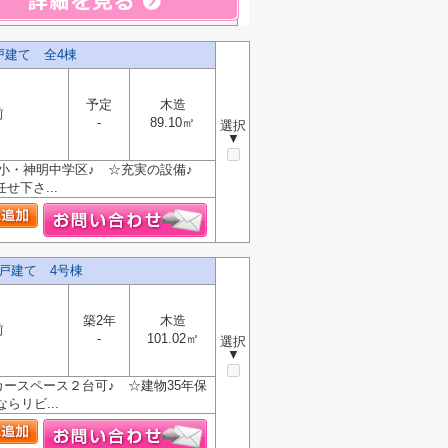
戸建て 全4棟
予定
木造
前
-
89.10㎡
選択
▼
野小・神明中学区♪ ☆充実の設備♪
下さ...
一戸建て 4号棟
築2年
木造
前
-
101.02㎡
選択
▼
ースペース２台可♪ ☆建物35年保
らリビ...