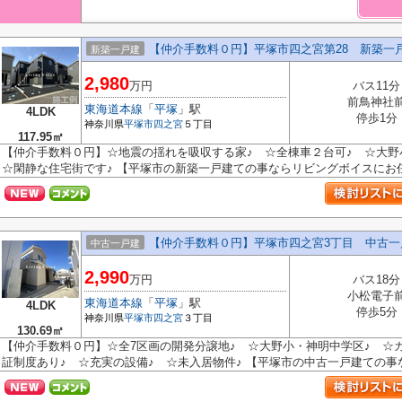
【仲介手数料０円】平塚市四之宮第28 新築一
新築一戸建
2,980
万円
バス11分
前鳥神社
東海道本線
「
平塚
」駅
4LDK
停歩1分
神奈川県
平塚市
四之宮
５丁目
117.95㎡
【仲介手数料０円】☆地震の揺れを吸収する家♪ ☆全棟車２台可♪ ☆大
☆閑静な住宅街です♪ 【平塚市の新築一戸建ての事ならリビングボイスにお任せ
【仲介手数料０円】平塚市四之宮3丁目 中古
中古一戸建
2,990
万円
バス18分
小松電子
東海道本線
「
平塚
」駅
4LDK
停歩5分
神奈川県
平塚市
四之宮
３丁目
130.69㎡
【仲介手数料０円】☆全7区画の開発分譲地♪ ☆大野小・神明中学区♪ ☆カ
証制度あり♪ ☆充実の設備♪ ☆未入居物件♪ 【平塚市の中古一戸建ての事な