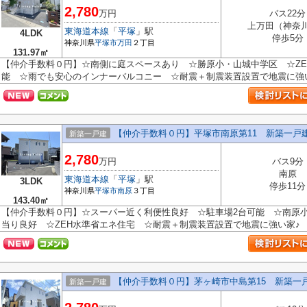
2,780
万円
バス22分
上万田（神奈
東海道本線
「
平塚
」駅
4LDK
停歩5分
神奈川県
平塚市
万田
２丁目
131.97㎡
【仲介手数料０円】☆南側に庭スペースあり ☆勝原小・山城中学区 ☆ZE
能 ☆雨でも安心のインナーバルコニー ☆耐震＋制震装置設置で地震に強い家♪
【仲介手数料０円】平塚市南原第11 新築一戸
新築一戸建
2,780
万円
バス9分
南原
東海道本線
「
平塚
」駅
3LDK
停歩11分
神奈川県
平塚市
南原
３丁目
143.40㎡
【仲介手数料０円】☆スーパー近く利便性良好 ☆駐車場2台可能 ☆南原
当り良好 ☆ZEH水準省エネ住宅 ☆耐震＋制震装置設置で地震に強い家♪ 【平
【仲介手数料０円】茅ヶ崎市中島第15 新築一
新築一戸建