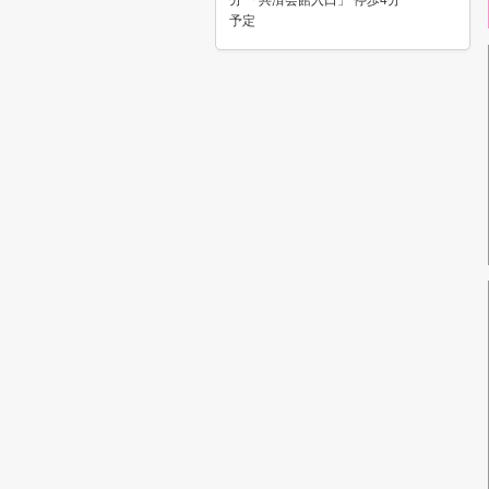
分 「共済会館入口」 停歩4分
予定