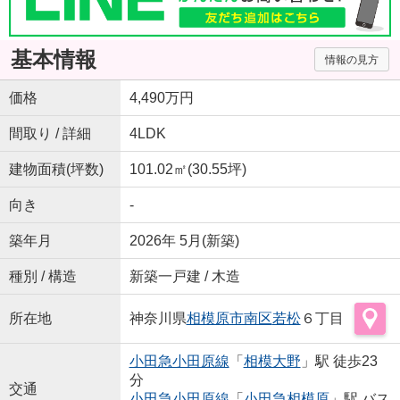
基本情報
情報の見方
価格
4,490万円
間取り / 詳細
4LDK
建物面積(坪数)
101.02㎡(30.55坪)
向き
-
築年月
2026年 5月(新築)
種別 / 構造
新築一戸建 / 木造
所在地
神奈川県
相模原市南区
若松
６丁目
小田急小田原線
「
相模大野
」駅 徒歩23
分
交通
小田急小田原線
「
小田急相模原
」駅 バス