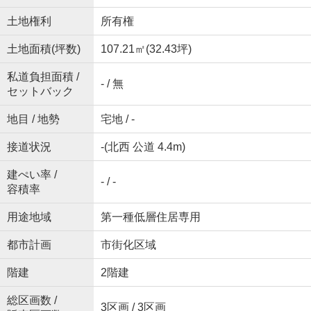
土地権利
所有権
土地面積(坪数)
107.21㎡(32.43坪)
私道負担面積 /
- / 無
セットバック
地目 / 地勢
宅地 / -
接道状況
-(北西 公道 4.4m)
建ぺい率 /
- / -
容積率
用途地域
第一種低層住居専用
都市計画
市街化区域
階建
2階建
総区画数 /
3区画 / 3区画