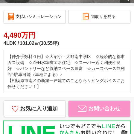
支払いシミュレーション
間取りを見る
4,490万円
4LDK
101.02㎡(30.55坪)
【仲介手数料０円】☆大沼小・大野南中学区 ☆経済的な都市
ガス設備 ☆ZEH水準省エネ住宅 ☆スーパー近く利便性良
好 ☆パントリーなど収納スペース豊富 ☆カースペース並列
2台駐車可能（車種による）♪
【相模原市南区の新築一戸建てのことならリビングボイスにお
任せください！】
お気に入り追加
お問い合わせ