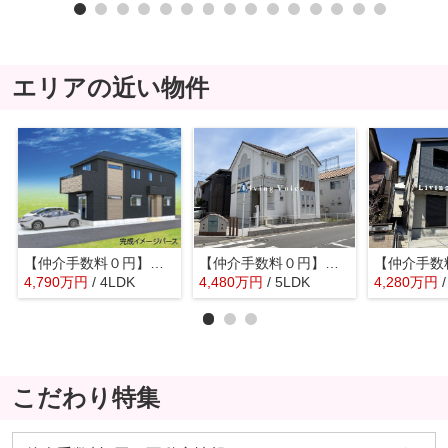
エリアの近い物件
【仲介手数料０円】相模原市南区西大沼2丁目1期 新築一戸建て
【仲介手数料０円】相模原市南区麻溝台5丁目5期 中古一戸建て
4,790
万
円
/ 4LDK
4,480
万
円
/ 5LDK
4,280
万
円
こだわり特集