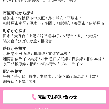
料０円】相模原市南区若松6丁目 新築一戸建て 全3棟
市区町村から探す
藤沢市
/
相模原市中央区
/
茅ヶ崎市
/
平塚市
/
相模原市南区
/
厚木市
/
座間市
/
綾瀬市
/
秦野市
/
伊勢原市
町名から探す
田名
/
大野台
/
上溝
/
淵野辺本町
/
立野台
/
香川
/
大鋸
/
陽光台
/
ひばりが丘
/
相模台
路線から探す
小田急小田原線
/
相模線
/
東海道本線
/
湘南新宿ライン高海
/
小田急江ノ島線
/
横浜線
/
相鉄本線
/
京王相模原線
/
相鉄いずみ野線
/
ブルーライン
駅から探す
平塚
/
茅ケ崎
/
橋本
/
本厚木
/
北茅ケ崎
/
海老名
/
辻堂
/
淵野辺
/
上溝
/
矢部
電話でお問い合わせ