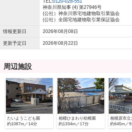
TEL:
0120-028-551
神奈川県知事 (4) 第27946号
(公社）神奈川県宅地建物取引業協会
(公社）全国宅地建物取引業保証協会
情報更新日
2026年08月08日
更新予定日
2026年08月22日
周辺施設
たいようこども園
相模ひまわり幼稚園
相模原市立
約1087m／14分
約1334m／17分
約645m／