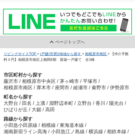
ページトップへ
リビングボイスTOP
>
(戸建(売買))地域から探す
>
相模原市南区
>
【仲介手数
料０円】相模原市南区上鶴間8期 新築一戸建て 全3棟
市区町村から探す
藤沢市
/
相模原市中央区
/
茅ヶ崎市
/
平塚市
/
相模原市南区
/
厚木市
/
座間市
/
綾瀬市
/
秦野市
/
伊勢原市
町名から探す
大野台
/
田名
/
上溝
/
淵野辺本町
/
立野台
/
香川
/
陽光台
/
ひばりが丘
/
大鋸
/
高田
路線から探す
小田急小田原線
/
相模線
/
東海道本線
/
湘南新宿ライン高海
/
小田急江ノ島線
/
横浜線
/
相鉄本線
/