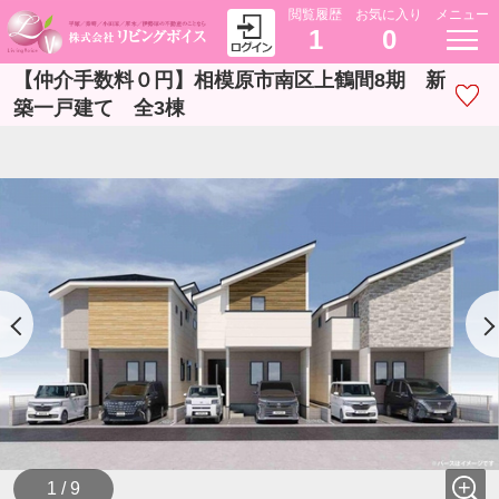
閲覧履歴
お気に入り
メニュー
1
0
【仲介手数料０円】相模原市南区上鶴間8期 新
築一戸建て 全3棟
1 / 9