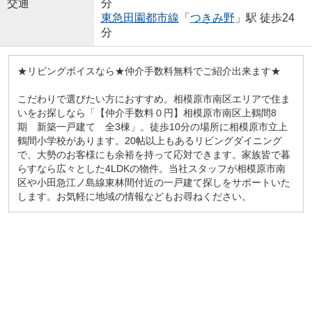
交通
分
東急田園都市線
「
つきみ野
」駅 徒歩24
分
★リビングボイスなら★仲介手数料無料でご紹介出来ます★
こだわりで選びたい方におすすめ。相模原市南区エリアで住ま
いをお探しなら「【仲介手数料０円】相模原市南区上鶴間8
期 新築一戸建て 全3棟」。徒歩10分の場所に相模原市立上
鶴間小学校があります。20帖以上もあるリビングダイニング
で、大勢のお客様にも余裕を持って応対できます。家族皆で暮
らすなら広々とした4LDKの物件。当社スタッフが相模原市南
区や小田急江ノ島線東林間付近の一戸建て探しをサポートいた
します。お気軽に地域の情報などもお尋ねください。