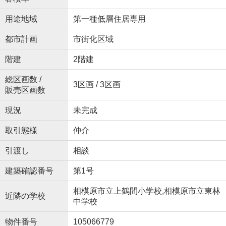
用途地域
第一種低層住居専用
都市計画
市街化区域
階建
2階建
総区画数 /
3区画 / 3区画
販売区画数
現況
未完成
取引態様
仲介
引渡し
相談
建築確認番号
第1号
相模原市立上鶴間小学校,相模原市立東林
近隣の学校
中学校
物件番号
105066779