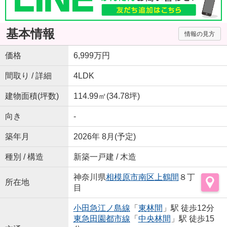
基本情報
情報の見方
価格
6,999万円
間取り / 詳細
4LDK
建物面積(坪数)
114.99㎡(34.78坪)
向き
-
築年月
2026年 8月(予定)
種別 / 構造
新築一戸建 / 木造
神奈川県
相模原市南区
上鶴間
８丁
所在地
目
小田急江ノ島線
「
東林間
」駅 徒歩12分
東急田園都市線
「
中央林間
」駅 徒歩15