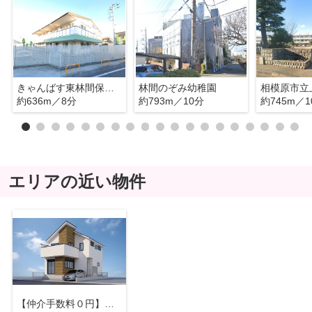
きゃんばす東林間保育園
林間のぞみ幼稚園
約636m／8分
約793m／10分
約745m／1
エリアの近い物件
【仲介手数料０円】相模原市南区東林間15期 新築一戸建て