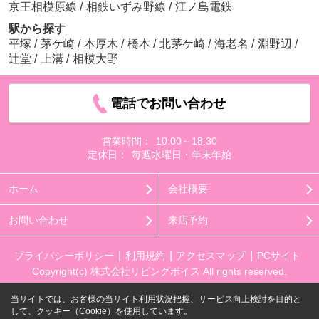
京王相模原線
/
相鉄いずみ野線
/
江ノ島電鉄
駅から探す
平塚
/
茅ケ崎
/
本厚木
/
橋本
/
北茅ケ崎
/
海老名
/
淵野辺
/
辻堂
/
上溝
/
相模大野
電話でお問い合わせ
営業時間：
10:00～18:30
定休日：
毎週水曜日・年末年始
ホーム
会社概要
お問い合わせ
来店予約
プライバシーポリシー
利用規約
アクセスマップ
PCサイト
Copyright(c) 株式会社リビングボイス All rights reserved.
当サイトでは、お客様の当サイト利用状況把握、サービス向上検討を目的と
して、クッキー（Cookie）を使用しています。