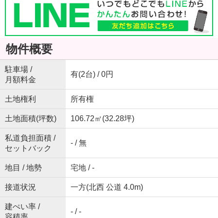
物件概要
駐車場 /
有(2台) / 0円
月額料金
土地権利
所有権
土地面積(坪数)
106.72㎡(32.28坪)
私道負担面積 /
- / 無
セットバック
地目 / 地勢
宅地 / -
接道状況
一方(北西 公道 4.0m)
建ぺい率 /
- / -
容積率