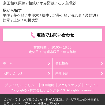
京王相模原線
/
相鉄いずみ野線
/
江ノ島電鉄
駅から探す
平塚
/
茅ケ崎
/
本厚木
/
橋本
/
北茅ケ崎
/
海老名
/
淵野辺
/
辻堂
/
上溝
/
相模大野
電話でお問い合わせ
営業時間：
10:00～18:30
定休日：
毎週水曜日・年末年始
ホーム
会社概要
お問い合わせ
来店予約
プライバシーポリシー
利用規約
アクセスマップ
PCサイト
Copyright(c) 株式会社リビングボイス All rights reserved.
当サイトでは、お客様の当サイト利用状況把握、サービス向上検討を目的と
して、クッキー（Cookie）を使用しています。