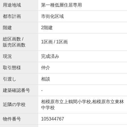
用途地域
第一種低層住居専用
都市計画
市街化区域
階建
2階建
総区画数 /
1区画 / 1区画
販売区画数
現況
完成済み
取引態様
仲介
引渡し
相談
建築確認番号
-
相模原市立上鶴間小学校,相模原市立東林
近隣の学校
中学校
物件番号
105344767