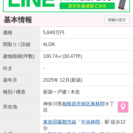
基本情報
情報の見方
価格
5,849万円
間取り / 詳細
4LDK
建物面積(坪数)
100.74㎡(30.47坪)
向き
-
築年月
2025年 12月(新築)
種別 / 構造
新築一戸建 / 木造
神奈川県
相模原市南区
東林間
８丁
所在地
目
東急田園都市線
「
中央林間
」駅 徒歩12
分