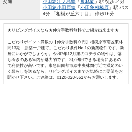
交通
小田急江ノ島線
「
東林間
」駅 徒歩14分
小田急小田原線
「
小田急相模原
」駅 バス
4分 「相模が丘六丁目」 停歩16分
★リビングボイスなら★仲介手数料無料でご紹介出来ます★
こだわりポイント満載の【仲介手数料０円】相模原市南区東林
間13期 新築一戸建て。こだわり条件No,1の新築物件です。新
居にいかがでしょうか。令和7年12月築のコチラの物件は、落
ち着きのある室内が魅力的です。2駅利用できる場所にあるの
で利便性が高いです。東急田園都市線中央林間付近で満足のい
く暮らしを送るなら、リビングボイスまでお気軽にご要望をお
聞かせ下さい。ご連絡は、0120-028-551からお願いします。