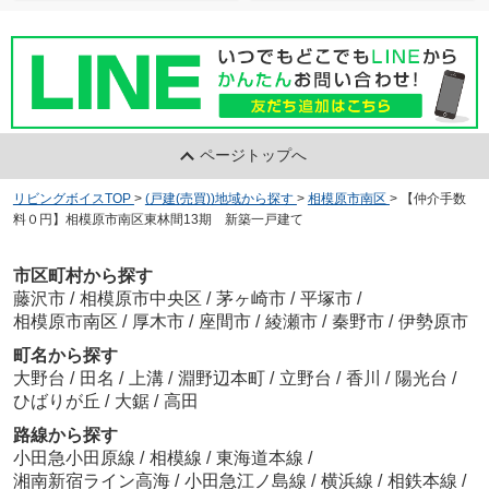
ページトップへ
リビングボイスTOP
>
(戸建(売買))地域から探す
>
相模原市南区
>
【仲介手数
料０円】相模原市南区東林間13期 新築一戸建て
市区町村から探す
藤沢市
/
相模原市中央区
/
茅ヶ崎市
/
平塚市
/
相模原市南区
/
厚木市
/
座間市
/
綾瀬市
/
秦野市
/
伊勢原市
町名から探す
大野台
/
田名
/
上溝
/
淵野辺本町
/
立野台
/
香川
/
陽光台
/
ひばりが丘
/
大鋸
/
高田
路線から探す
小田急小田原線
/
相模線
/
東海道本線
/
湘南新宿ライン高海
/
小田急江ノ島線
/
横浜線
/
相鉄本線
/