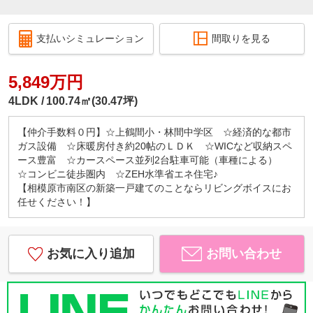
支払いシミュレーション
間取りを見る
5,849万円
4LDK
100.74㎡(30.47坪)
【仲介手数料０円】☆上鶴間小・林間中学区 ☆経済的な都市
ガス設備 ☆床暖房付き約20帖のＬＤＫ ☆WICなど収納スペ
ース豊富 ☆カースペース並列2台駐車可能（車種による）
☆コンビニ徒歩圏内 ☆ZEH水準省エネ住宅♪
【相模原市南区の新築一戸建てのことならリビングボイスにお
任せください！】
お気に入り追加
お問い合わせ