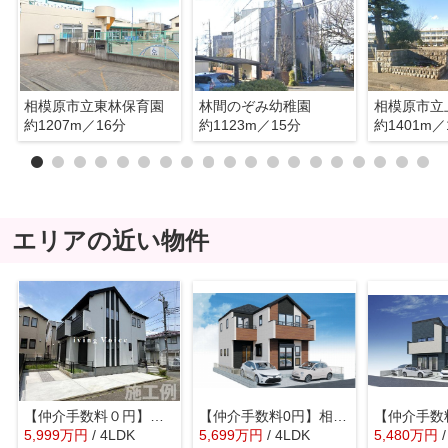
相模原市立東林保育園
林間のぞみ幼稚園
約1207m／16分
約1123m／15分
約1401m／
エリアの近い物件
【仲介手数料０円】相模原市南区栄町3期 新築一戸建て
【仲介手数料0円】相模原市南区大野台11期 新築一戸建て
5,999
万
円
/ 4LDK
5,699
万
円
/ 4LDK
5,480
万
円