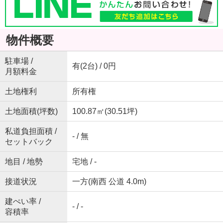
物件概要
駐車場 /
有(2台) / 0円
月額料金
土地権利
所有権
土地面積(坪数)
100.87㎡(30.51坪)
私道負担面積 /
- / 無
セットバック
地目 / 地勢
宅地 / -
接道状況
一方(南西 公道 4.0m)
建ぺい率 /
- / -
容積率