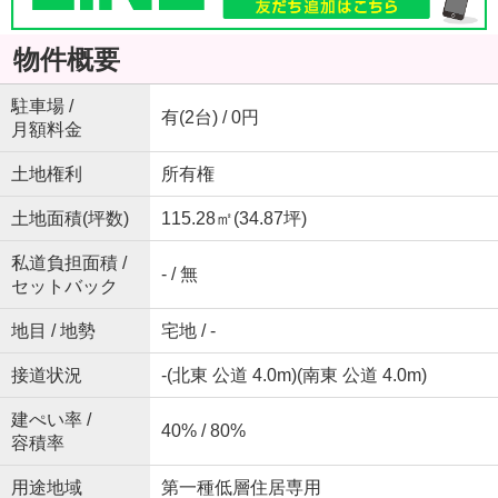
物件概要
駐車場 /
有(2台) / 0円
月額料金
土地権利
所有権
土地面積(坪数)
115.28㎡(34.87坪)
私道負担面積 /
- / 無
セットバック
地目 / 地勢
宅地 / -
接道状況
-(北東 公道 4.0m)(南東 公道 4.0m)
建ぺい率 /
40% / 80%
容積率
用途地域
第一種低層住居専用