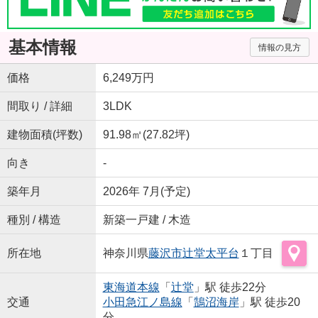
基本情報
情報の見方
価格
6,249万円
間取り / 詳細
3LDK
建物面積(坪数)
91.98㎡(27.82坪)
向き
-
築年月
2026年 7月(予定)
種別 / 構造
新築一戸建 / 木造
所在地
神奈川県
藤沢市
辻堂太平台
１丁目
東海道本線
「
辻堂
」駅 徒歩22分
交通
小田急江ノ島線
「
鵠沼海岸
」駅 徒歩20
分