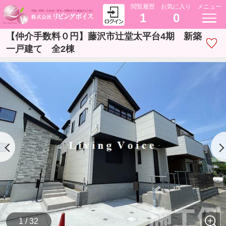
閲覧履歴
お気に入り
メニュー
1
0
【仲介手数料０円】藤沢市辻堂太平台4期 新築
一戸建て 全2棟
1 / 32