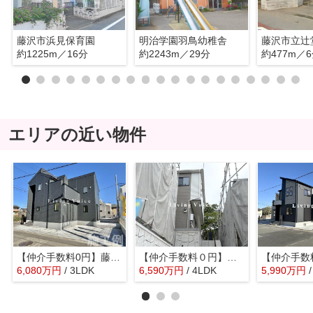
藤沢市浜見保育園
明治学園羽鳥幼稚舎
藤沢市立辻
約1225m／16分
約2243m／29分
約477m／
エリアの近い物件
【仲介手数料0円】藤沢市羽鳥5丁目 新築一戸建て
【仲介手数料０円】藤沢市辻堂太平台2丁目3期 新築一戸建て 全3棟
6,080
万
円
/ 3LDK
6,590
万
円
/ 4LDK
5,990
万
円