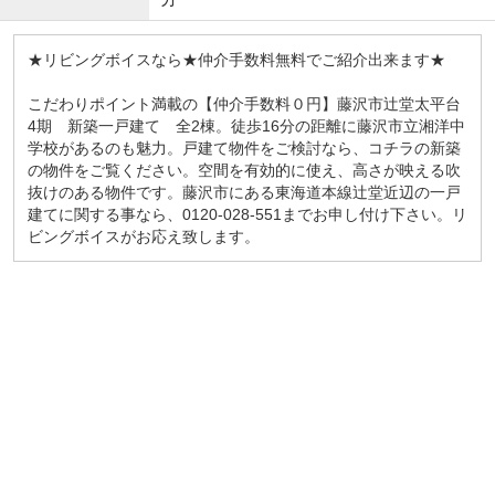
★リビングボイスなら★仲介手数料無料でご紹介出来ます★
こだわりポイント満載の【仲介手数料０円】藤沢市辻堂太平台
4期 新築一戸建て 全2棟。徒歩16分の距離に藤沢市立湘洋中
学校があるのも魅力。戸建て物件をご検討なら、コチラの新築
の物件をご覧ください。空間を有効的に使え、高さが映える吹
抜けのある物件です。藤沢市にある東海道本線辻堂近辺の一戸
建てに関する事なら、0120-028-551までお申し付け下さい。リ
ビングボイスがお応え致します。