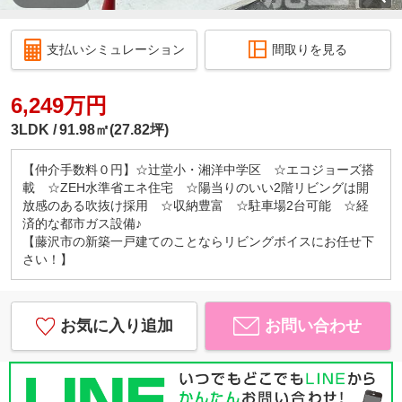
支払いシミュレーション
間取りを見る
6,249万円
3LDK
91.98㎡(27.82坪)
【仲介手数料０円】☆辻堂小・湘洋中学区 ☆エコジョーズ搭
載 ☆ZEH水準省エネ住宅 ☆陽当りのいい2階リビングは開
放感のある吹抜け採用 ☆収納豊富 ☆駐車場2台可能 ☆経
済的な都市ガス設備♪
【藤沢市の新築一戸建てのことならリビングボイスにお任せ下
さい！】
お気に入り追加
お問い合わせ