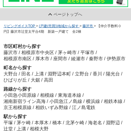
ページトップへ
リビングボイスTOP
>
(戸建(売買))地域から探す
>
藤沢市
>
【仲介手数料０
円】藤沢市辻堂太平台4期 新築一戸建て 全2棟
市区町村から探す
藤沢市
/
相模原市中央区
/
茅ヶ崎市
/
平塚市
/
相模原市南区
/
厚木市
/
座間市
/
綾瀬市
/
秦野市
/
伊勢原市
町名から探す
大野台
/
田名
/
上溝
/
淵野辺本町
/
立野台
/
香川
/
陽光台
/
ひばりが丘
/
大鋸
/
高田
路線から探す
小田急小田原線
/
相模線
/
東海道本線
/
湘南新宿ライン高海
/
小田急江ノ島線
/
横浜線
/
相鉄本線
/
京王相模原線
/
相鉄いずみ野線
/
江ノ島電鉄
駅から探す
平塚
/
茅ケ崎
/
本厚木
/
橋本
/
北茅ケ崎
/
海老名
/
淵野辺
/
辻堂
/
上溝
/
相模大野