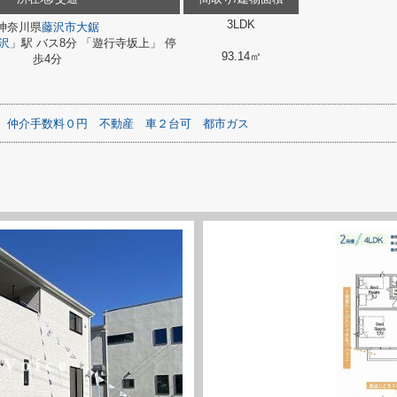
3LDK
神奈川県
藤沢市
大鋸
沢
」駅 バス8分 「遊行寺坂上」 停
93.14㎡
歩4分
仲介手数料０円
不動産
車２台可
都市ガス