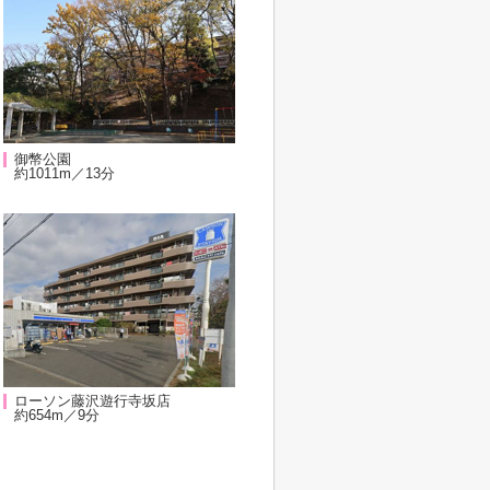
御幣公園
約1011m／13分
ローソン藤沢遊行寺坂店
約654m／9分