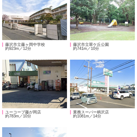
藤沢市立藤ヶ岡中学校
藤沢市立翠ケ丘公園
約923m／12分
約741m／10分
ユーコープ藤が岡店
業務スーパー柄沢店
約783m／10分
約1081m／14分