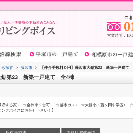
営業時間：10
域から探す
>
藤沢市
>
【仲介手数料０円】藤沢市大鋸第23 新築一戸建て 
鋸第23 新築一戸建て 全4棟
収する家♪ ☆全棟車２台可♪ ☆都市ガス♪ ☆大鋸小・藤ヶ岡中学区♪ 
ビングボイスにお任せ下さい！】
所在地/交通
間取り/建物面積