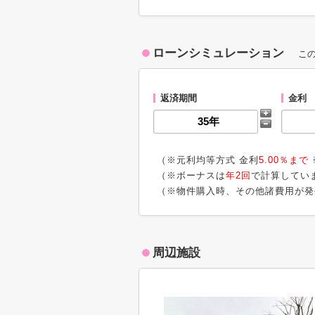
ローンシミュレーション
こ
返済期間
金利
（※元利均等方式 金利
5.00％まで
（※ボーナスは
年2回
で計算してい
（※物件購入時、その他諸費用が発
周辺施設