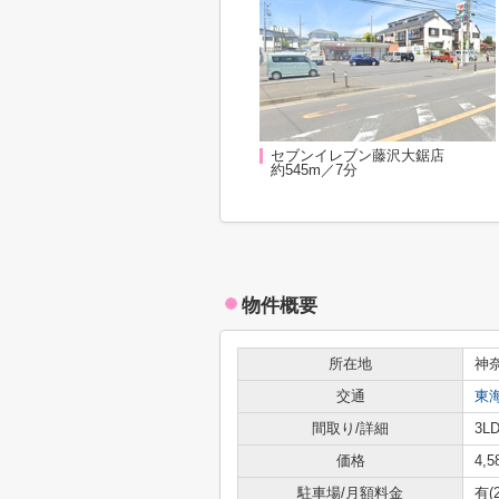
セブンイレブン藤沢大鋸店
約545m／7分
物件概要
所在地
神
交通
東
間取り/詳細
3LD
価格
4,
駐車場/月額料金
有(