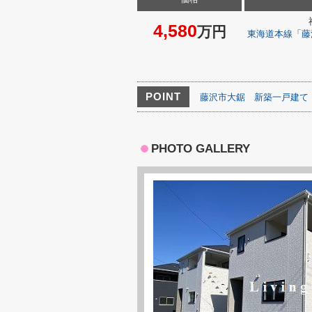
4,580
万円
東海道本線
「
藤
POINT
藤沢市大鋸
新築一戸建て
PHOTO GALLERY