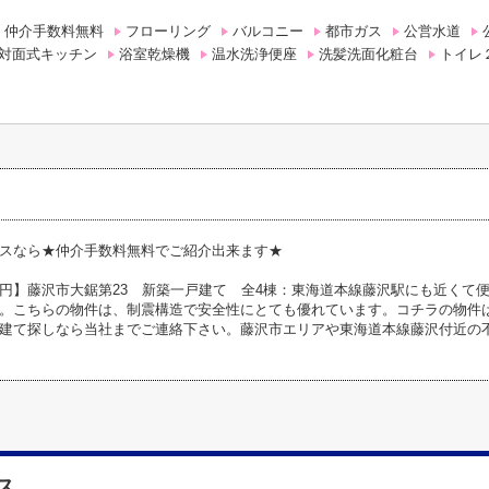
仲介手数料無料
フローリング
バルコニー
都市ガス
公営水道
対面式キッチン
浴室乾燥機
温水洗浄便座
洗髪洗面化粧台
トイレ
スなら★仲介手数料無料でご紹介出来ます★
円】藤沢市大鋸第23 新築一戸建て 全4棟：東海道本線藤沢駅にも近くて
。こちらの物件は、制震構造で安全性にとても優れています。コチラの物件
建て探しなら当社までご連絡下さい。藤沢市エリアや東海道本線藤沢付近の
ス