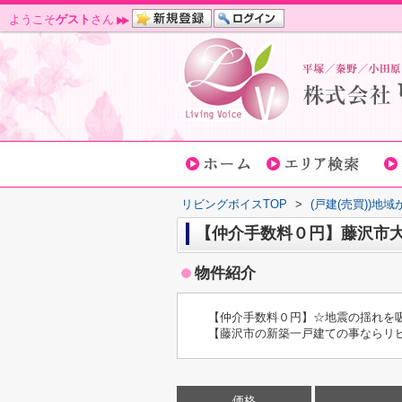
ようこそ
ゲスト
さん
リビングボイスTOP
>
(戸建(売買))地
【仲介手数料０円】藤沢市大
物件紹介
【仲介手数料０円】☆地震の揺れを吸
【藤沢市の新築一戸建ての事ならリ
価格