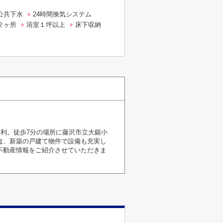
公共下水
24時間換気システム
２ヶ所
浴室１坪以上
床下収納
便利。徒歩7分の場所に藤沢市立大鋸小
は、新築の戸建て物件で設備も充実し
不動産情報をご紹介させていただきま