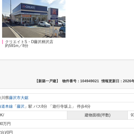
クリエイトS・D藤沢柄沢店
約591m／8分
【新築一戸建】
物件番号：104949021
情報更新日：2026年
奈川県
藤沢市
大鋸
海道本線
「
藤沢
」駅 バス8分 「遊行寺坂上」 停歩4分
K/
建物面積(坪数)
9
580万円
2台)/0円