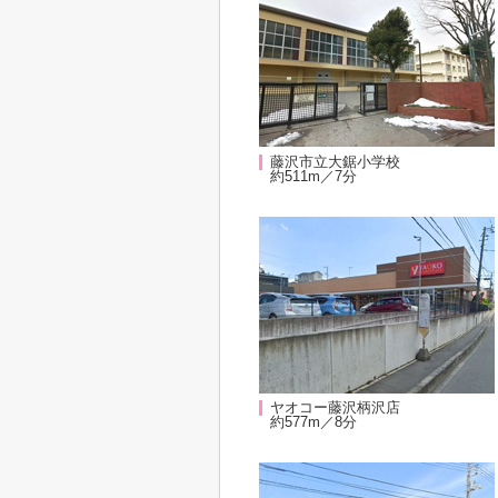
藤沢市立大鋸小学校
約511m／7分
ヤオコー藤沢柄沢店
約577m／8分