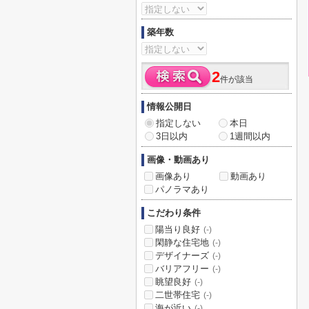
築年数
2
件が該当
情報公開日
指定しない
本日
3日以内
1週間以内
画像・動画あり
画像あり
動画あり
パノラマあり
こだわり条件
陽当り良好
(-)
閑静な住宅地
(-)
デザイナーズ
(-)
バリアフリー
(-)
眺望良好
(-)
二世帯住宅
(-)
海が近い
(-)