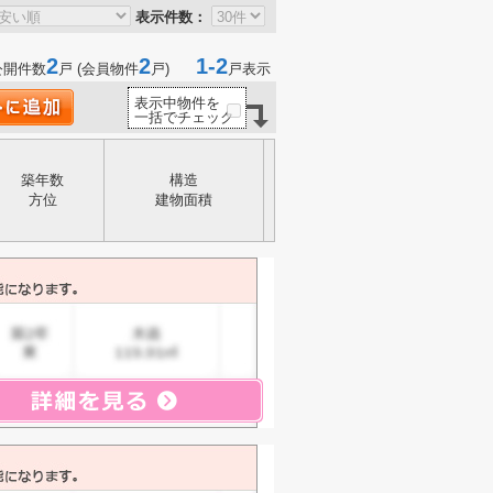
表示件数：
2
2
1-2
公開件数
戸 (会員物件
戸)
戸表示
表示中物件を
一括でチェック
築年数
構造
方位
建物面積