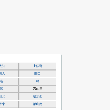
依知
上荻野
川入
関口
長谷
林
山際
宮の里
田北
温水西
甲東
飯山南