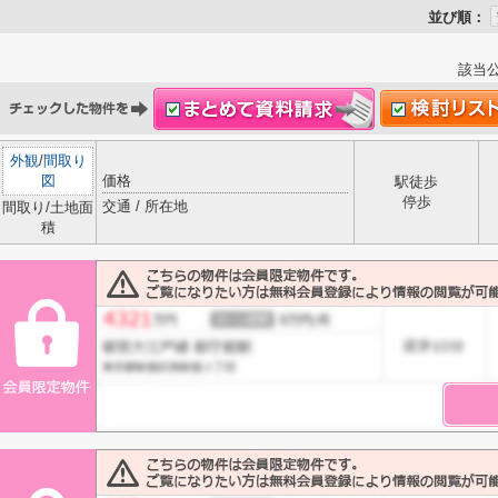
並び順：
該当
外観
/
間取り
図
価格
駅徒歩
停歩
交通 / 所在地
間取り/土地面
積