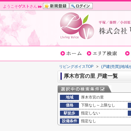
ようこそ
ゲスト
さん
リビングボイスTOP
>
(戸建(売買))地
厚木市宮の里 戸建一覧
地域
厚木市宮の里
価格
下限なし～上限なし
駅徒歩
指定しない
設備条件
指定なし