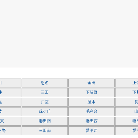
川
恩名
金田
上
井
三田
下荻野
下
尾
戸室
温水
枝
緑ケ丘
毛利台
東
妻田南
妻田西
妻
る野
三田南
愛甲西
愛