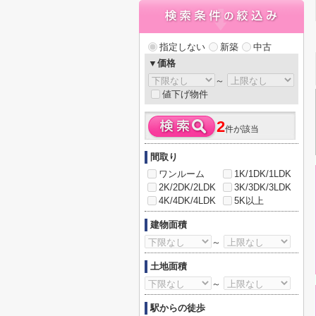
指定しない
新築
中古
▼価格
～
値下げ物件
2
件が該当
間取り
ワンルーム
1K/1DK/1LDK
2K/2DK/2LDK
3K/3DK/3LDK
4K/4DK/4LDK
5K以上
建物面積
～
土地面積
～
駅からの徒歩