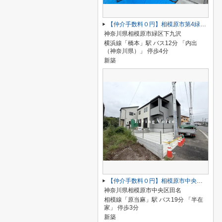
【仲介手数料０円】相模原市第4緑区下九沢 新築一戸建て 全4棟
神奈川県相模原市緑区下九沢
横浜線「橋本」駅 バス12分 「内出
（神奈川県）」 停歩4分
新築
【仲介手数料０円】相模原市中央区田名 新築一戸建て 全3棟
神奈川県相模原市中央区田名
相模線「原当麻」駅 バス19分 「半在
家」 停歩3分
新築