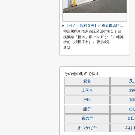
【仲介手数料０円】相模原市緑区原宿南1丁目第1期 新築一戸建て 全7棟
神奈川県相模原市緑区原宿南１丁目
横浜線「橋本」駅 バス10分 「八幡神
社前（相模原市）」 停歩4分
新築
その他の町名で探す
愛名
及
上落合
酒
戸田
鳶
船子
松
森の里
妻田
まつかげ台
みは