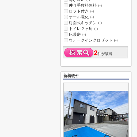
仲介手数料無料
(-)
ロフト付き
(-)
オール電化
(-)
対面式キッチン
(-)
トイレ２ヶ所
(-)
床暖房
(-)
ウォークインクロゼット
(-)
2
件が該当
新着物件