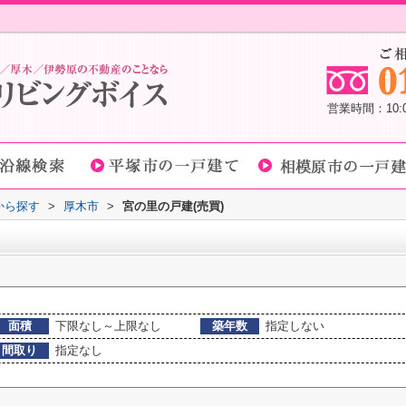
営業時間：10
域から探す
>
厚木市
>
宮の里の戸建(売買)
面積
下限なし～上限なし
築年数
指定しない
間取り
指定なし