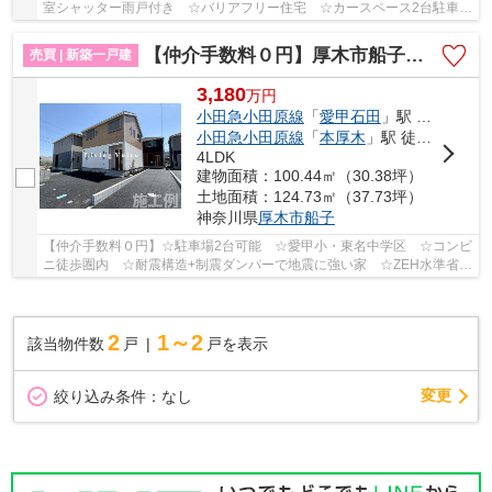
室シャッター雨戸付き ☆バリアフリー住宅 ☆カースペース2台駐車可
能 ☆収納スペース豊富 ☆小田原線「愛甲石田」駅...
【仲介手数料０円】厚木市船子第7 新築一戸建て 全3棟
売買 | 新築一戸建
3,180
万
円
小田急小田原線
「
愛甲石田
」駅 バス4分 「船子」 停歩8分
小田急小田原線
「
本厚木
」駅 徒歩25分
4LDK
建物面積：100.44㎡（30.38坪）
土地面積：124.73㎡（37.73坪）
神奈川県
厚木市
船子
【仲介手数料０円】☆駐車場2台可能 ☆愛甲小・東名中学区 ☆コンビ
ニ徒歩圏内 ☆耐震構造+制震ダンパーで地震に強い家 ☆ZEH水準省エ
ネ住宅♪ 【厚木市の新築一戸建てのことならリビン...
2
1～2
該当物件数
戸
戸を表示
変更
絞り込み条件：
なし