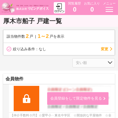
閲覧履歴
お気に入り
メニュー
0
0
厚木市船子 戸建一覧
2
1～2
該当物件数
戸
戸を表示
変更
絞り込み条件：
なし
会員物件
会員登録をして限定物件を見る
【仲介手数料０円】☆愛甲小・東名中学区 ☆開放的な平屋物件 ☆全