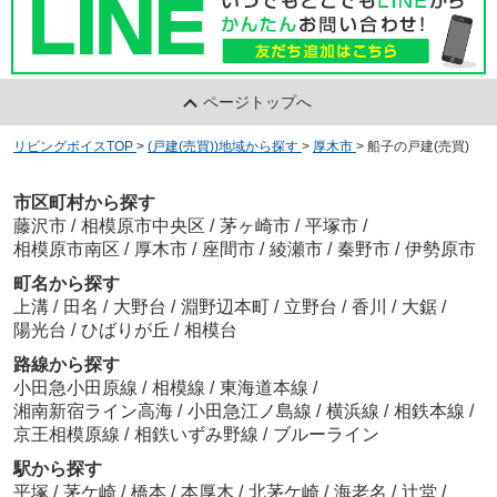
ページトップへ
リビングボイスTOP
>
(戸建(売買))地域から探す
>
厚木市
>
船子の戸建(売買)
市区町村から探す
藤沢市
/
相模原市中央区
/
茅ヶ崎市
/
平塚市
/
相模原市南区
/
厚木市
/
座間市
/
綾瀬市
/
秦野市
/
伊勢原市
町名から探す
上溝
/
田名
/
大野台
/
淵野辺本町
/
立野台
/
香川
/
大鋸
/
陽光台
/
ひばりが丘
/
相模台
路線から探す
小田急小田原線
/
相模線
/
東海道本線
/
湘南新宿ライン高海
/
小田急江ノ島線
/
横浜線
/
相鉄本線
/
京王相模原線
/
相鉄いずみ野線
/
ブルーライン
駅から探す
平塚
/
茅ケ崎
/
橋本
/
本厚木
/
北茅ケ崎
/
海老名
/
辻堂
/