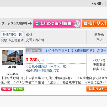
並び順：
外観
/
間取り図
価格
駅徒歩
停歩
交通 / 所在地
間取り/土地面積
【仲介手数料０円】厚木市三田南第9 新築一
新築一戸建
3,280
万円
バス12分
妻田薬師
小田急小田原線
「
本厚木
」駅
4LDK
停歩11分
神奈川県
厚木市
三田南
１丁目
170.35㎡
【仲介手数料０円】☆駐車場3台可能（車種制限有） ☆全室南向きで陽当良
強い家 ☆ZEH水準省エネ住宅 ☆清水小・睦合東中学区 ☆南側に庭スペース