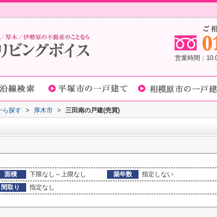
営業時間：10
域から探す
>
厚木市
>
三田南の戸建(売買)
面積
下限なし～上限なし
築年数
指定しない
間取り
指定なし