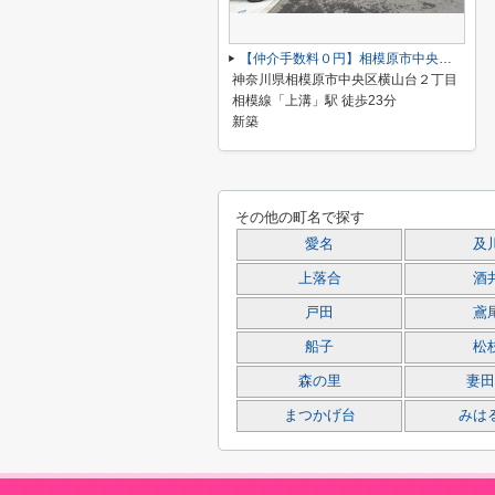
【仲介手数料０円】相模原市中央区横山台2丁目（1～8号棟）新築一戸建て 1号棟 全19棟
神奈川県相模原市中央区横山台２丁目
相模線「上溝」駅 徒歩23分
新築
その他の町名で探す
愛名
及
上落合
酒
戸田
鳶
船子
松
森の里
妻田
まつかげ台
みは