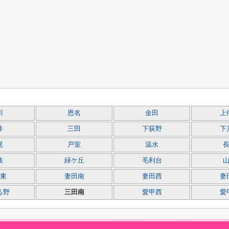
川
恩名
金田
上
井
三田
下荻野
下
尾
戸室
温水
枝
緑ケ丘
毛利台
東
妻田南
妻田西
妻
る野
三田南
愛甲西
愛