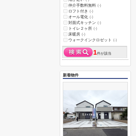
仲介手数料無料
(-)
ロフト付き
(-)
オール電化
(-)
対面式キッチン
(-)
トイレ２ヶ所
(-)
床暖房
(-)
ウォークインクロゼット
(-)
1
件が該当
新着物件