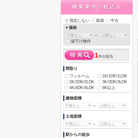
指定しない
新築
中古
▼価格
～
値下げ物件
1
件が該当
間取り
ワンルーム
1K/1DK/1LDK
2K/2DK/2LDK
3K/3DK/3LDK
4K/4DK/4LDK
5K以上
建物面積
～
土地面積
～
駅からの徒歩