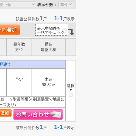
表示件数：
1
1-1
該当公開件数
戸
戸表示
表示中物件を
一括でチェック
築年数
構造
方位
建物面積
戸建て
予定
木造
-
98.82㎡
選択
▼
好 ☆耐震等級3+制震装置で地震に
あり♪...
1
1-1
該当公開件数
戸
戸表示