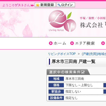
ようこそ
ゲスト
さん
リビングボイスTOP
>
(戸建(売買))地
厚木市三田南 戸建一覧
地域
厚木市三田南
価格
下限なし～上限なし
駅徒歩
指定しない
設備条件
指定なし