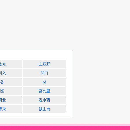
依知
上荻野
川入
関口
長谷
林
山際
宮の里
田北
温水西
甲東
飯山南