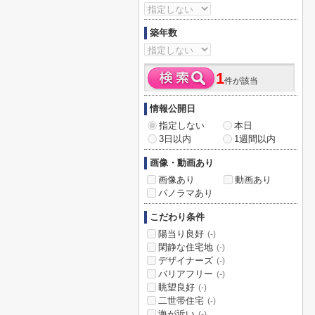
築年数
1
件が該当
情報公開日
指定しない
本日
3日以内
1週間以内
画像・動画あり
画像あり
動画あり
パノラマあり
こだわり条件
陽当り良好
(-)
閑静な住宅地
(-)
デザイナーズ
(-)
バリアフリー
(-)
眺望良好
(-)
二世帯住宅
(-)
海が近い
(-)