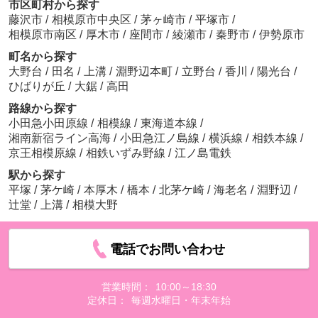
市区町村から探す
藤沢市
/
相模原市中央区
/
茅ヶ崎市
/
平塚市
/
相模原市南区
/
厚木市
/
座間市
/
綾瀬市
/
秦野市
/
伊勢原市
町名から探す
大野台
/
田名
/
上溝
/
淵野辺本町
/
立野台
/
香川
/
陽光台
/
ひばりが丘
/
大鋸
/
高田
路線から探す
小田急小田原線
/
相模線
/
東海道本線
/
湘南新宿ライン高海
/
小田急江ノ島線
/
横浜線
/
相鉄本線
/
京王相模原線
/
相鉄いずみ野線
/
江ノ島電鉄
駅から探す
平塚
/
茅ケ崎
/
本厚木
/
橋本
/
北茅ケ崎
/
海老名
/
淵野辺
/
辻堂
/
上溝
/
相模大野
電話でお問い合わせ
営業時間：
10:00～18:30
定休日：
毎週水曜日・年末年始