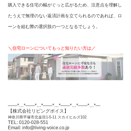
購入できる住宅の幅がぐっと広がるため、注意点を理解し
たうえで無理のない返済計画を立てられるのであれば、ロ
ーンを組む際の選択肢の一つとなるでしょう。
＼
住宅ローンについてもっと知りたい方は／
——*…*——*…*——*…*——*…*——*…*—
【株式会社リビングボイス】
神奈川県平塚市北金目1-5-11 スカイヒルズ102
TEL: 0120-028-551
Email: info@living-voice.co.jp