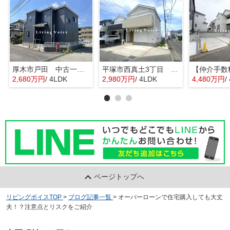
厚木市戸田 中古一戸建て
平塚市西真土3丁目 中古一戸建て
2,680万円
/ 4LDK
2,980万円
/ 4LDK
4,480万円
/
ページトップへ
リビングボイスTOP
>
ブログ記事一覧
>
オーバーローンで住宅購入しても大丈
夫！？注意点とリスクをご紹介