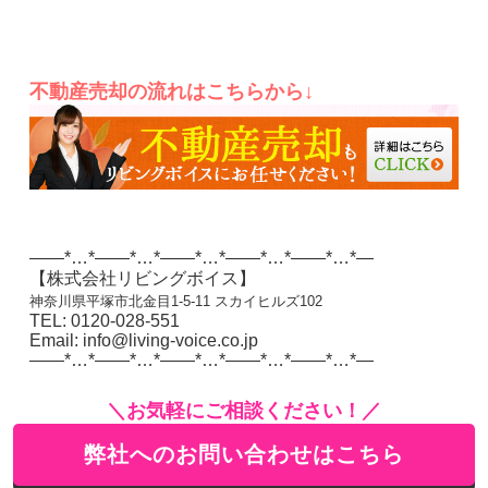
不動産売却の流れはこちらから↓
——*…*——*…*——*…*——*…*——*…*—
【株式会社リビングボイス】
神奈川県平塚市北金目1-5-11 スカイヒルズ102
TEL: 0120-028-551
Email: info@living-voice.co.jp
——*…*——*…*——*…*——*…*——*…*—
＼お気軽にご相談ください！／
弊社へのお問い合わせはこちら