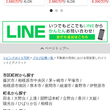
2,680万円
/ 4LDK
2,980万円
/ 4LDK
8,390万円
/
ページトップへ
リビングボイスTOP
>
ブログ記事一覧
>
不動産の売却における現状渡しのメリ
ットとデメリット
市区町村から探す
藤沢市
/
相模原市中央区
/
茅ヶ崎市
/
平塚市
/
相模原市南区
/
厚木市
/
座間市
/
綾瀬市
/
秦野市
/
伊勢原市
町名から探す
田名
/
大野台
/
上溝
/
淵野辺本町
/
立野台
/
香川
/
大鋸
/
陽光台
/
ひばりが丘
/
相模台