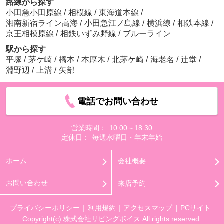
路線から探す
小田急小田原線
/
相模線
/
東海道本線
/
湘南新宿ライン高海
/
小田急江ノ島線
/
横浜線
/
相鉄本線
/
京王相模原線
/
相鉄いずみ野線
/
ブルーライン
駅から探す
平塚
/
茅ケ崎
/
橋本
/
本厚木
/
北茅ケ崎
/
海老名
/
辻堂
/
淵野辺
/
上溝
/
矢部
電話でお問い合わせ
営業時間：
10:00～18:30
定休日：
毎週水曜日・年末年始
ホーム
会社概要
お問い合わせ
来店予約
プライバシーポリシー
利用規約
アクセスマップ
PCサイト
Copyright(c) 株式会社リビングボイス All rights reserved.