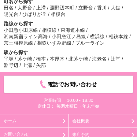
町名から探す
田名
/
大野台
/
上溝
/
淵野辺本町
/
立野台
/
香川
/
大鋸
/
陽光台
/
ひばりが丘
/
相模台
路線から探す
小田急小田原線
/
相模線
/
東海道本線
/
湘南新宿ライン高海
/
小田急江ノ島線
/
横浜線
/
相鉄本線
/
京王相模原線
/
相鉄いずみ野線
/
ブルーライン
駅から探す
平塚
/
茅ケ崎
/
橋本
/
本厚木
/
北茅ケ崎
/
海老名
/
辻堂
/
淵野辺
/
上溝
/
矢部
電話でお問い合わせ
営業時間：
10:00～18:30
定休日：
毎週水曜日・年末年始
ホーム
会社概要
お問い合わせ
来店予約