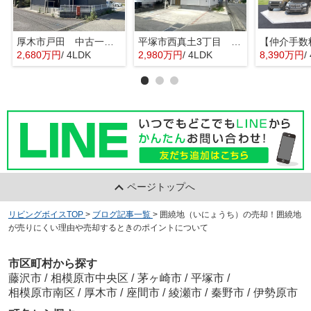
厚木市戸田 中古一戸建て
平塚市西真土3丁目 中古一戸建て
2,680万円
/ 4LDK
2,980万円
/ 4LDK
8,390万円
/
ページトップへ
リビングボイスTOP
>
ブログ記事一覧
>
囲繞地（いにょうち）の売却！囲繞地
が売りにくい理由や売却するときのポイントについて
市区町村から探す
藤沢市
/
相模原市中央区
/
茅ヶ崎市
/
平塚市
/
相模原市南区
/
厚木市
/
座間市
/
綾瀬市
/
秦野市
/
伊勢原市