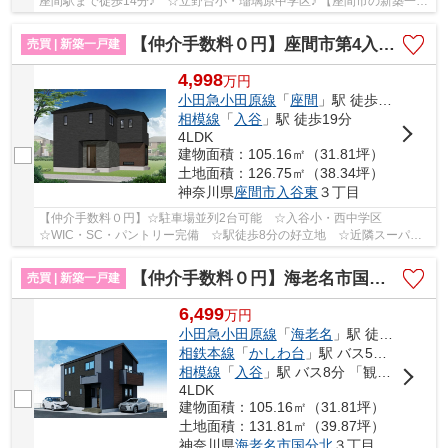
座間駅まで徒歩14分♪ ☆立野台小・瑠璃原中学区♪ 【座間市の新築一戸
建てのことならリビングボイスにお任せ下さい！】
【仲介手数料０円】座間市第4入谷東 新築一戸建て
売買 | 新築一戸建
4,998
万
円
小田急小田原線
「
座間
」駅 徒歩8分
相模線
「
入谷
」駅 徒歩19分
4LDK
建物面積：105.16㎡（31.81坪）
土地面積：126.75㎡（38.34坪）
神奈川県
座間市
入谷東
３丁目
【仲介手数料０円】☆駐車場並列2台可能 ☆入谷小・西中学区
☆WIC・SC・パントリー完備 ☆駅徒歩8分の好立地 ☆近隣スーパー
買物施設多数 ☆宅配ボックス付き ☆18帖の広々LDK♪ 【座間...
【仲介手数料０円】海老名市国分北7期 新築一戸建て
売買 | 新築一戸建
6,499
万
円
小田急小田原線
「
海老名
」駅 徒歩14分
相鉄本線
「
かしわ台
」駅 バス5分 「杉本南」 停歩10分
相模線
「
入谷
」駅 バス8分 「観音下（神奈川県）」 停歩4分
4LDK
建物面積：105.16㎡（31.81坪）
土地面積：131.81㎡（39.87坪）
神奈川県
海老名市
国分北
３丁目