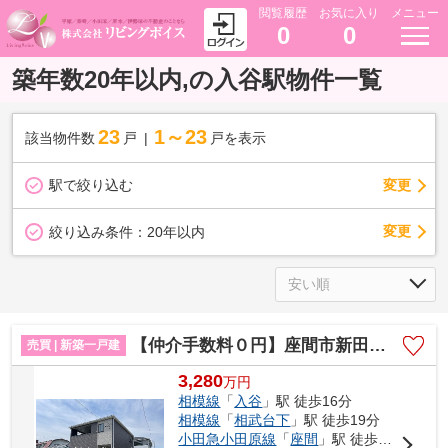
閲覧履歴
お気に入り
メニュー
0
0
築年数20年以内,の入谷駅物件一覧
23
1～23
該当物件数
戸
戸を表示
駅で絞り込む
変更
変更
絞り込み条件：
20年以内
【仲介手数料０円】座間市新田宿第9 新築一戸建て 全2棟
売買 | 新築一戸建
3,280
万
円
相模線
「
入谷
」駅 徒歩16分
相模線
「
相武台下
」駅 徒歩19分
小田急小田原線
「
座間
」駅 徒歩22分