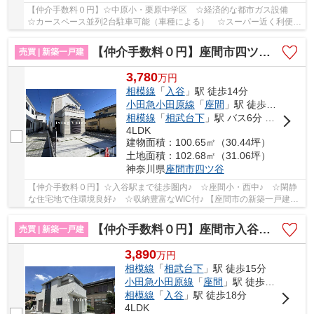
【仲介手数料０円】☆中原小・栗原中学区 ☆経済的な都市ガス設備
☆カースペース並列2台駐車可能（車種による） ☆スーパー近く利便性
良好 ☆WICなど収納スペース豊富 ☆前面道路6mあ...
【仲介手数料０円】座間市四ツ谷 新築一戸建て
売買 | 新築一戸建
3,780
万
円
相模線
「
入谷
」駅 徒歩14分
小田急小田原線
「
座間
」駅 徒歩23分
相模線
「
相武台下
」駅 バス6分 停歩2分
4LDK
建物面積：100.65㎡（30.44坪）
土地面積：102.68㎡（31.06坪）
神奈川県
座間市
四ツ谷
【仲介手数料０円】☆入谷駅まで徒歩圏内♪ ☆座間小・西中♪ ☆閑静
な住宅地で住環境良好♪ ☆収納豊富なWIC付♪ 【座間市の新築一戸建て
のことならリビングボイスにお任せ下さい！】
【仲介手数料０円】座間市入谷西2丁目 新築一戸建て 全2棟
売買 | 新築一戸建
3,890
万
円
相模線
「
相武台下
」駅 徒歩15分
小田急小田原線
「
座間
」駅 徒歩19分
相模線
「
入谷
」駅 徒歩18分
4LDK