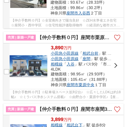
建物面積：93.67㎡（28.33坪）
土地面積：99.86㎡（30.2坪）
神奈川県
座間市
入谷西
２丁目
【仲介手数料０円】☆全室南向きで陽当良好 ☆ZEH水準省エネ住宅
☆座間小・西中学区 ☆住宅性能評価取得物件 ☆経済的な都市ガス設
備 ☆駅徒歩圏内の立地 ☆地震に安心の耐震等級3♪ 【...
【仲介手数料０円】座間市栗原中央1丁目2期 新築一戸建て 全2棟
売買 | 新築一戸建
3,890
万
円
小田急小田原線
「
相武台前
」駅 バス4分 「バス停」 停歩6分
小田急小田原線
「
座間
」駅 徒歩23分
相模線
「
入谷
」駅 バス9分 「市営住宅前（座間市）」 停歩11分
4LDK
建物面積：98.95㎡（29.93坪）
土地面積：105.41㎡（31.88坪）
神奈川県
座間市
栗原中央
１丁目
【仲介手数料０円】☆駐車場スペース並列2台♪ ☆広々したLDKは約18
帖♪ ☆ミラバス浄水システム搭載♪ ☆由野台小・栗原中学区♪ 【座間
市の新築一戸建てのことならリビングボイスにお任せ...
【仲介手数料０円】座間市座間3期 新築一戸建て 1号棟 全2棟
売買 | 新築一戸建
3,899
万
円
相模線
「
相武台下
」駅 徒歩8分