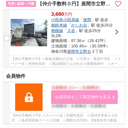
【仲介手数料０円】座間市立野台3丁目 新築一戸建て
売買 | 新築一戸建
3,680
万
円
小田急小田原線
「
座間
」駅 徒歩15分
相鉄本線
「
かしわ台
」駅 徒歩25分
相模線
「
入谷
」駅 徒歩25分
3LDK
建物面積：87.36㎡（26.42坪）
土地面積：100.49㎡（30.39坪）
神奈川県
座間市
立野台
３丁目
【仲介手数料０円】☆駅徒歩圏内の立地 ☆中原小・栗原中学区 ☆ス
ーパー近く利便性良好 ☆固定階段で上がれる小屋裏収納付 ☆オール
電化の物件 ☆平坦地で暮らしやすい住環境♪ 【座間...
会員物件
会員登録をして限定物件を見る
【仲介手数料０円】☆スーパー近く利便性良好 ☆ZEH水準省エネ住
宅 ☆各居室収納スペース完備 ☆閑静な住宅街♪ 【海老名市の新築一
戸建てのことならリビングボイスにお任せください！】