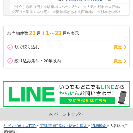
【仲介手数料０円】☆駐車場スペース2台♪ ☆人気の都市ガス設備♪
☆ZEH水準省エネ住宅♪ ☆開放感がある北西角地♪ ☆杉本小学区♪
【海老名市の新築一戸建てのことならリビングボイスにお...
23
1～23
該当物件数
戸
戸を表示
駅で絞り込む
変更
変更
絞り込み条件：
20年以内
ページトップへ
リビングボイスTOP
>
(戸建(売買))路線・駅から探す
>
JR相模線
>
入谷駅の戸
建(売買)