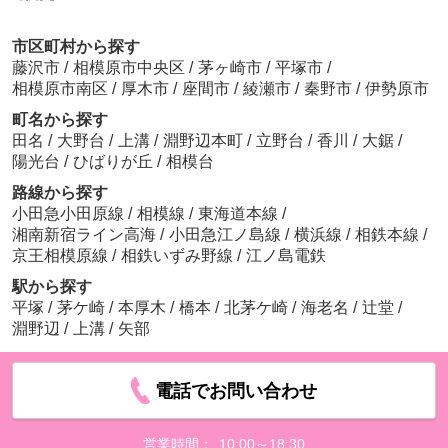
市区町村から探す
藤沢市
/
相模原市中央区
/
茅ヶ崎市
/
平塚市
/
相模原市南区
/
厚木市
/
座間市
/
綾瀬市
/
秦野市
/
伊勢原市
町名から探す
田名
/
大野台
/
上溝
/
淵野辺本町
/
立野台
/
香川
/
大鋸
/
陽光台
/
ひばりが丘
/
相模台
路線から探す
小田急小田原線
/
相模線
/
東海道本線
/
湘南新宿ライン高海
/
小田急江ノ島線
/
横浜線
/
相鉄本線
/
京王相模原線
/
相鉄いずみ野線
/
江ノ島電鉄
駅から探す
平塚
/
茅ケ崎
/
本厚木
/
橋本
/
北茅ケ崎
/
海老名
/
辻堂
/
淵野辺
/
上溝
/
矢部
電話でお問い合わせ
営業時間：
10:00～18:30