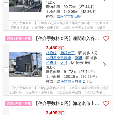
4LDK
建物面積：90.72㎡（27.44坪）
土地面積：140.05㎡（42.36坪）
神奈川県
座間市
新田宿
【仲介手数料０円】☆耐震＋制震装置設置で地震に強い家 ☆南面道路
で陽当り良好 ☆座間小・西中学区 ☆ZEH水準省エネ住宅 ☆駐車場2
台可能 ☆全居室収納完備 ☆閑静な住宅街♪ 【座間市...
【仲介手数料０円】座間市入谷西第4 新築一戸建て 3号棟 全4棟
売買 | 新築一戸建
3,480
万
円
相模線
「
相武台下
」駅 徒歩15分
小田急小田原線
「
座間
」駅 徒歩19分
相模線
「
入谷
」駅 徒歩19分
3LDK
建物面積：91.72㎡（27.74坪）
土地面積：100.15㎡（30.29坪）
神奈川県
座間市
入谷西
２丁目
【仲介手数料０円】☆駅徒歩圏内の立地 ☆耐震＋制震装置設置で地震
に強い家 ☆座間小・西中学区 ☆全居室収納完備 ☆ZEH水準省エネ
住宅 ☆経済的な都市ガス設備 ☆全居室収納完備♪ 【...
【仲介手数料０円】海老名市上今泉3丁目 中古一戸建て
売買 | 中古一戸建
3,499
万
円