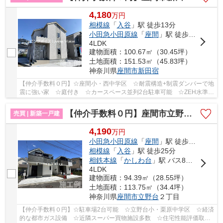
4,180
万
円
相模線
「
入谷
」駅 徒歩13分
小田急小田原線
「
座間
」駅 徒歩23分
4LDK
建物面積：100.67㎡（30.45坪）
土地面積：151.53㎡（45.83坪）
神奈川県
座間市
新田宿
【仲介手数料０円】☆座間小・西中学区 ☆耐震構造+制震ダンパーで地
震に強い家 ☆庭付き ☆カースペース並列2台駐車可能 ☆ZEH水準省
エネ住宅 ☆収納スペース豊富♪ 【座間市の新築一戸...
【仲介手数料０円】座間市立野台2丁目 新築一戸建て 全3棟
売買 | 新築一戸建
4,190
万
円
小田急小田原線
「
座間
」駅 徒歩13分
相模線
「
入谷
」駅 徒歩25分
相鉄本線
「
かしわ台
」駅 バス8分 「立野台コミュニティセンター入口」 停歩8分
4LDK
建物面積：94.39㎡（28.55坪）
土地面積：113.75㎡（34.4坪）
神奈川県
座間市
立野台
２丁目
【仲介手数料０円】☆駐車場2台可能 ☆立野台小・栗原中学区 ☆経済
的な都市ガス設備 ☆近隣スーパー買物施設多数 ☆住宅性能評価取得