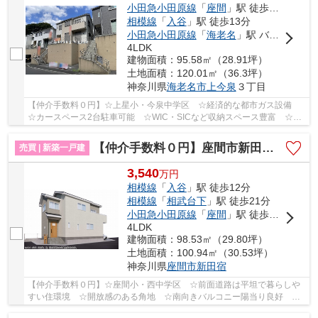
小田急小田原線
「
座間
」駅 徒歩17分
相模線
「
入谷
」駅 徒歩13分
小田急小田原線
「
海老名
」駅 バス11分 「岩船地蔵尊」 停歩5分
4LDK
建物面積：95.58㎡（28.91坪）
土地面積：120.01㎡（36.3坪）
神奈川県
海老名市
上今泉
３丁目
【仲介手数料０円】☆上星小・今泉中学区 ☆経済的な都市ガス設備
☆カースペース2台駐車可能 ☆WIC・SICなど収納スペース豊富 ☆ス
ーパー近く利便性良好 ☆2026年4月リフォーム済み♪ ...
【仲介手数料０円】座間市新田宿 新築一戸建て
売買 | 新築一戸建
3,540
万
円
相模線
「
入谷
」駅 徒歩12分
相模線
「
相武台下
」駅 徒歩21分
小田急小田原線
「
座間
」駅 徒歩21分
4LDK
建物面積：98.53㎡（29.80坪）
土地面積：100.94㎡（30.53坪）
神奈川県
座間市
新田宿
【仲介手数料０円】☆座間小・西中学区 ☆前面道路は平坦で暮らしや
すい住環境 ☆開放感のある角地 ☆南向きバルコニー陽当り良好 ☆
駐車場2台可能 ☆2階の各洋室には収納完備♪ 【座間...