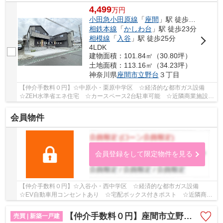
4,499
万
円
小田急小田原線
「
座間
」駅 徒歩13分
相鉄本線
「
かしわ台
」駅 徒歩23分
相模線
「
入谷
」駅 徒歩25分
4LDK
建物面積：101.84㎡（30.80坪）
土地面積：113.16㎡（34.23坪）
神奈川県
座間市
立野台
３丁目
【仲介手数料０円】☆中原小・栗原中学区 ☆経済的な都市ガス設備
☆ZEH水準省エネ住宅 ☆カースペース2台駐車可能 ☆近隣商業施設が
多数あり住環境良好 ☆収納スペース豊富♪ 【座間市...
会員物件
会員登録をして限定物件を見る
【仲介手数料０円】☆入谷小・西中学区 ☆経済的な都市ガス設備
☆EV自動車用コンセントあり ☆宅配ボックス付きポスト ☆近隣商業
施設が多数あり住環境良好 ☆カースペース2台駐車可能...
【仲介手数料０円】座間市立野台3丁目 新築一戸建て 2号棟 全2棟
売買 | 新築一戸建