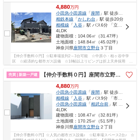
4,880
万
円
小田急小田原線
「
座間
」駅 徒歩17分
相鉄本線
「
かしわ台
」駅 徒歩20分
相模線
「
入谷
」駅 バス6分 「立野台」 停歩6分
4LDK
建物面積：104.06㎡（31.47坪）
土地面積：148.84㎡（45.02坪）
神奈川県
座間市
立野台
３丁目
【仲介手数料０円】☆駐車場並列2～3台可能 ☆中原小・柏ヶ谷中学
区 ☆経済的な都市ガス設備 ☆18帖以上リビングは折上天井採用 ☆
スーパー近く利便性良好 ☆耐震構造+制震ダンパーで地...
【仲介手数料０円】座間市立野台2丁目 新築一戸建て
売買 | 新築一戸建
4,880
万
円
小田急小田原線
「
座間
」駅 徒歩14分
相模線
「
入谷
」駅 バス9分 「市営住宅前（座間市）」 停歩4分
小田急小田原線
「
相武台前
」駅 徒歩25分
4LDK
建物面積：108.47㎡（32.81坪）
土地面積：170.25㎡（51.5坪）
神奈川県
座間市
立野台
２丁目
【仲介手数料０円】☆人気の都市ガス設備♪ ☆駐車場スペース2台♪ ☆