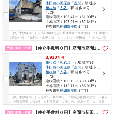
小田急小田原線
「
座間
」駅 徒歩23分
相模線
「
入谷
」駅 徒歩18分
4LDK
建物面積：105.47㎡（31.90坪）
土地面積：107.91㎡（32.64坪）
神奈川県
座間市
座間
１丁目
【仲介手数料０円】☆2駅2路線使えて通勤通学に大変便利 ☆駐車場並
列2台可能 ☆座間小・西中学区 ☆エコジョーズ搭載 ☆コンビニ徒歩
圏内 ☆閑静な住宅街 ☆リビングは20帖以上♪ 【座...
【仲介手数料０円】座間市座間1丁目2期 新築一戸建て 8号棟 全8区画
売買 | 新築一戸建
3,930
万
円
相模線
「
相武台下
」駅 徒歩9分
小田急小田原線
「
座間
」駅 徒歩22分
相模線
「
入谷
」駅 徒歩19分
4LDK
建物面積：100.19㎡（30.30坪）
土地面積：112.11㎡（33.91坪）
神奈川県
座間市
座間
１丁目
【仲介手数料０円】☆座間小・西中学区 ☆駅徒歩圏内の立地 ☆暮ら
しを彩る充実した設備 ☆制震装置『マモリー』使用住宅 ☆小屋裏収
納等、収納豊富な間取り ☆閑静な住宅街♪ 【座間市...
【仲介手数料０円】座間市新田宿 新築一戸建て 全2棟
売買 | 新築一戸建