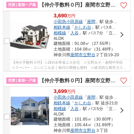
【仲介手数料０円】座間市立野台2丁目 新築一戸建て C号棟 全3棟
売買 | 新築一戸建
3,690
万
円
小田急小田原線
「
座間
」駅 徒歩14分
相鉄本線
「
かしわ台
」駅 バス8分 「立野台コミュニティセンター入口」 停歩4分
相模線
「
入谷
」駅 バス7分 「立野台下」 停歩3分
4LDK
建物面積：91.08㎡（27.55坪）
土地面積：104.08㎡（31.48坪）
神奈川県
座間市
立野台
２丁目19-20
【仲介手数料０円】☆ZEH水準省エネ住宅 ☆立野台小・座間中学区
☆スーパー・コンビニも近く毎日の買物も便利 ☆経済的な都市ガス設
備 ☆駐車場1～2台可能 ☆全居室収納完備♪ 【座間市...
【仲介手数料０円】座間市立野台2期 新築一戸建て 2号棟 全2棟
売買 | 新築一戸建
3,699
万
円
小田急小田原線
「
座間
」駅 徒歩20分
相鉄本線
「
かしわ台
」駅 徒歩21分
相模線
「
入谷
」駅 バス5分 「立野台公園北」 停歩9分
4LDK
建物面積：101.85㎡（30.80坪）
土地面積：105.44㎡（31.89坪）
神奈川県
座間市
立野台
３丁目