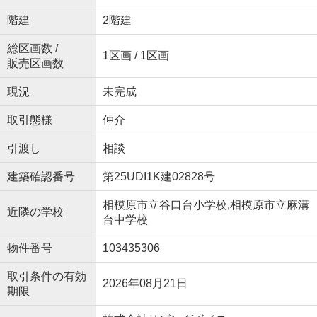
階建
2階建
総区画数 /
1区画 / 1区画
販売区画数
現況
未完成
取引態様
仲介
引渡し
相談
建築確認番号
第25UDI1K建02828号
相模原市立谷口台小学校,相模原市立麻溝
近隣の学校
台中学校
物件番号
103435306
取引条件の有効
2026年08月21日
期限