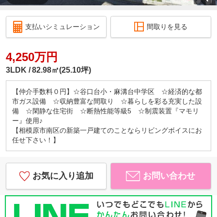
支払いシミュレーション
間取りを見る
4,250万円
3LDK
82.98㎡(25.10坪)
【仲介手数料０円】☆谷口台小・麻溝台中学区 ☆経済的な都
市ガス設備 ☆収納豊富な間取り ☆暮らしを彩る充実した設
備 ☆閑静な住宅街 ☆断熱性能等級5 ☆制震装置『マモリ
ー』使用♪
【相模原市南区の新築一戸建てのことならリビングボイスにお
任せ下さい！】
お気に入り追加
お問い合わせ