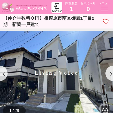
閲覧履歴
お気に入り
メニュー
1
0
【仲介手数料０円】相模原市南区御園1丁目2
期 新築一戸建て
1 / 29