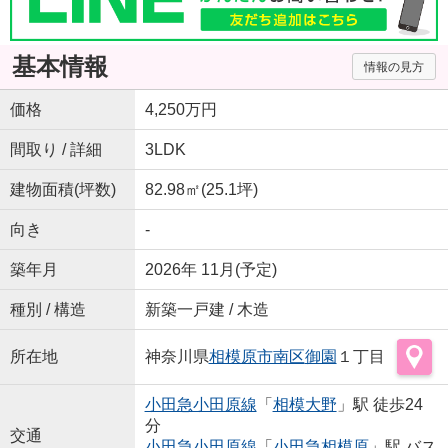
基本情報
情報の見方
価格
4,250万円
間取り / 詳細
3LDK
建物面積(坪数)
82.98㎡(25.1坪)
向き
-
築年月
2026年 11月(予定)
種別 / 構造
新築一戸建 / 木造
所在地
神奈川県
相模原市南区
御園
１丁目
小田急小田原線
「
相模大野
」駅 徒歩24
分
交通
小田急小田原線
「
小田急相模原
」駅 バス