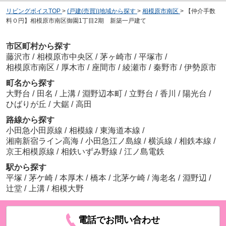
リビングボイスTOP
>
(戸建(売買))地域から探す
>
相模原市南区
>
【仲介手数
料０円】相模原市南区御園1丁目2期 新築一戸建て
市区町村から探す
藤沢市
/
相模原市中央区
/
茅ヶ崎市
/
平塚市
/
相模原市南区
/
厚木市
/
座間市
/
綾瀬市
/
秦野市
/
伊勢原市
町名から探す
大野台
/
田名
/
上溝
/
淵野辺本町
/
立野台
/
香川
/
陽光台
/
ひばりが丘
/
大鋸
/
高田
路線から探す
小田急小田原線
/
相模線
/
東海道本線
/
湘南新宿ライン高海
/
小田急江ノ島線
/
横浜線
/
相鉄本線
/
京王相模原線
/
相鉄いずみ野線
/
江ノ島電鉄
駅から探す
平塚
/
茅ケ崎
/
本厚木
/
橋本
/
北茅ケ崎
/
海老名
/
淵野辺
/
辻堂
/
上溝
/
相模大野
電話でお問い合わせ