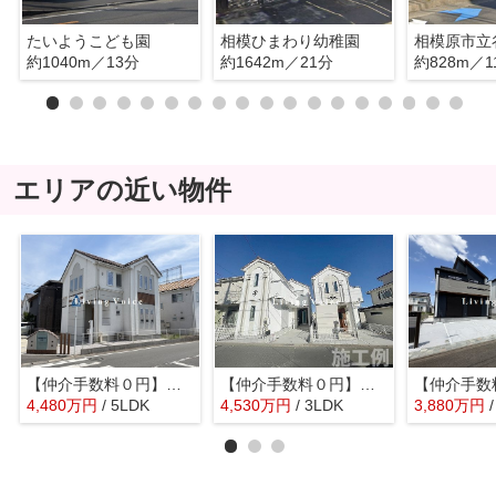
たいようこども園
相模ひまわり幼稚園
約1040m／13分
約1642m／21分
約828m／1
エリアの近い物件
【仲介手数料０円】相模原市南区麻溝台5丁目5期 中古一戸建て
【仲介手数料０円】相模原市南区相南2丁目4期 新築一戸建て 全2棟
4,480
万
円
/ 5LDK
4,530
万
円
/ 3LDK
3,880
万
円