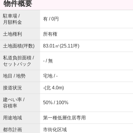
物件概要
駐車場 /
有 / 0円
月額料金
土地権利
所有権
土地面積(坪数)
83.01㎡(25.11坪)
私道負担面積 /
- / 無
セットバック
地目 / 地勢
宅地 / -
接道状況
-(北 4.0m)
建ぺい率 /
50% / 100%
容積率
用途地域
第一種低層住居専用
都市計画
市街化区域