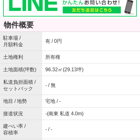
物件概要
駐車場 /
有 / 0円
月額料金
土地権利
所有権
土地面積(坪数)
96.32㎡(29.13坪)
私道負担面積 /
- / 無
セットバック
地目 / 地勢
宅地 / -
接道状況
-(南東 私道 4.0m)
建ぺい率 /
- / -
容積率