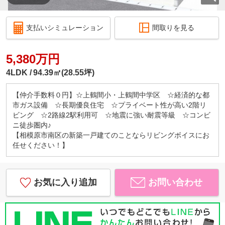
支払いシミュレーション
間取りを見る
5,380万円
4LDK
94.39㎡(28.55坪)
【仲介手数料０円】☆上鶴間小・上鶴間中学区 ☆経済的な都
市ガス設備 ☆長期優良住宅 ☆プライベート性が高い2階リ
ビング ☆2路線2駅利用可 ☆地震に強い耐震等級 ☆コンビ
ニ徒歩圏内♪
【相模原市南区の新築一戸建てのことならリビングボイスにお
任せください！】
お気に入り追加
お問い合わせ