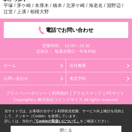
平塚
/
茅ケ崎
/
本厚木
/
橋本
/
北茅ケ崎
/
海老名
/
淵野辺
/
辻堂
/
上溝
/
相模大野
電話でお問い合わせ
営業時間：
10:00～18:30
定休日：
毎週水曜日・年末年始
ホーム
会社概要
お問い合わせ
来店予約
プライバシーポリシー
利用規約
アクセスマップ
PCサイト
Copyright(c) 株式会社リビングボイス All rights reserved.
当サイトでは、お客様の当サイト利用状況把握、サービス向上検討を目的と
して、クッキー（Cookie）を使用しています。
詳しくは、当社の
「Cookieの取扱いについて」
をご確認ください。
閉じる