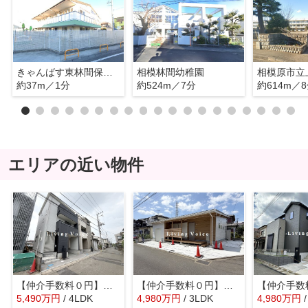
きゃんばす東林間保育園
相模林間幼稚園
約37m／1分
約524m／7分
約614m／
エリアの近い物件
【仲介手数料０円】相模原市南区相模大野1丁目1期 新築一戸建て 全2棟
【仲介手数料０円】相模原市南区新戸 新築平屋建て
5,490
万
円
/ 4LDK
4,980
万
円
/ 3LDK
4,980
万
円