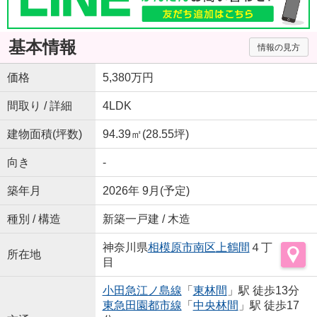
基本情報
情報の見方
価格
5,380万円
間取り / 詳細
4LDK
建物面積(坪数)
94.39㎡(28.55坪)
向き
-
築年月
2026年 9月(予定)
種別 / 構造
新築一戸建 / 木造
神奈川県
相模原市南区
上鶴間
４丁
所在地
目
小田急江ノ島線
「
東林間
」駅 徒歩13分
東急田園都市線
「
中央林間
」駅 徒歩17