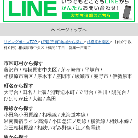
ページトップへ
リビングボイスTOP
>
(戸建(売買))地域から探す
>
相模原市南区
>
【仲介手数
料０円】相模原市中央区上鶴間4丁目 新築一戸建て
市区町村から探す
藤沢市
/
相模原市中央区
/
茅ヶ崎市
/
平塚市
/
相模原市南区
/
厚木市
/
座間市
/
綾瀬市
/
秦野市
/
伊勢原市
町名から探す
大野台
/
田名
/
上溝
/
淵野辺本町
/
立野台
/
香川
/
陽光台
/
ひばりが丘
/
大鋸
/
高田
路線から探す
小田急小田原線
/
相模線
/
東海道本線
/
湘南新宿ライン高海
/
小田急江ノ島線
/
横浜線
/
相鉄本線
/
京王相模原線
/
相鉄いずみ野線
/
江ノ島電鉄
駅から探す