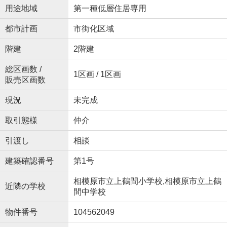
用途地域
第一種低層住居専用
都市計画
市街化区域
階建
2階建
総区画数 /
1区画 / 1区画
販売区画数
現況
未完成
取引態様
仲介
引渡し
相談
建築確認番号
第1号
相模原市立上鶴間小学校,相模原市立上鶴
近隣の学校
間中学校
物件番号
104562049