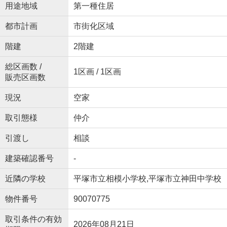
用途地域
第一種住居
都市計画
市街化区域
階建
2階建
総区画数 /
1区画 / 1区画
販売区画数
現況
空家
取引態様
仲介
引渡し
相談
建築確認番号
-
近隣の学校
平塚市立相模小学校,平塚市立神田中学校
物件番号
90070775
取引条件の有効
2026年08月21日