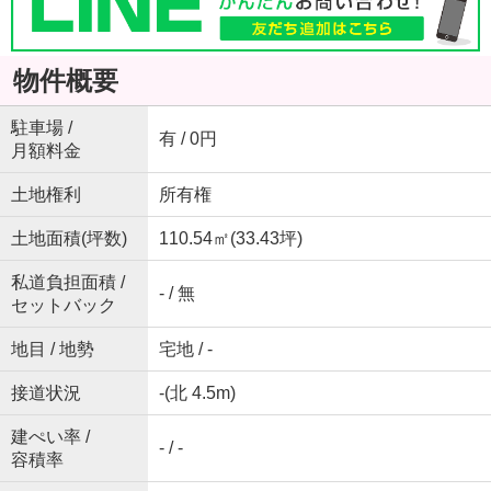
物件概要
駐車場 /
有 / 0円
月額料金
土地権利
所有権
土地面積(坪数)
110.54㎡(33.43坪)
私道負担面積 /
- / 無
セットバック
地目 / 地勢
宅地 / -
接道状況
-(北 4.5m)
建ぺい率 /
- / -
容積率