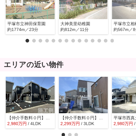
平塚市立神田保育園
大神美里幼稚園
平塚市立相
約1774m／23分
約812m／11分
約567m／
エリアの近い物件
【仲介手数料０円】平塚市四之宮第28 新築一戸建て 全4棟
【仲介手数料０円】平塚市片岡 中古一戸建て
2,980
万
円
/ 4LDK
2,299
万
円
/ 3LDK
2,980
万
円