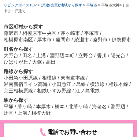
リビングボイスTOP
>
(戸建(売買))地域から探す
>
平塚市
>
平塚市大神4丁目
中古一戸建て
市区町村から探す
藤沢市
/
相模原市中央区
/
茅ヶ崎市
/
平塚市
/
相模原市南区
/
厚木市
/
座間市
/
綾瀬市
/
秦野市
/
伊勢原市
町名から探す
大野台
/
田名
/
上溝
/
淵野辺本町
/
立野台
/
香川
/
陽光台
/
ひばりが丘
/
大鋸
/
高田
路線から探す
小田急小田原線
/
相模線
/
東海道本線
/
湘南新宿ライン高海
/
小田急江ノ島線
/
横浜線
/
相鉄本線
/
京王相模原線
/
相鉄いずみ野線
/
江ノ島電鉄
駅から探す
平塚
/
茅ケ崎
/
本厚木
/
橋本
/
北茅ケ崎
/
海老名
/
淵野辺
/
辻堂
/
上溝
/
相模大野
電話でお問い合わせ