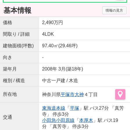
基本情報
情報の見方
価格
2,490万円
間取り / 詳細
4LDK
建物面積(坪数)
97.40㎡(29.46坪)
向き
-
築年月
2008年 3月(築18年)
種別 / 構造
中古一戸建 / 木造
所在地
神奈川県
平塚市
大神
４丁目
東海道本線
「
平塚
」駅 バス27分 「真芳
寺」 停歩3分
交通
小田急小田原線
「
本厚木
」駅 バス19
分 「真芳寺」 停歩3分