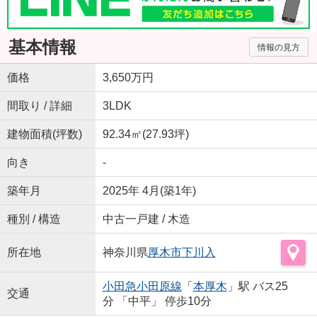
基本情報
情報の見方
価格
3,650万円
間取り / 詳細
3LDK
建物面積(坪数)
92.34㎡(27.93坪)
向き
-
築年月
2025年 4月(築1年)
種別 / 構造
中古一戸建 / 木造
所在地
神奈川県
厚木市
下川入
小田急小田原線
「
本厚木
」駅 バス25
交通
分 「中平」 停歩10分