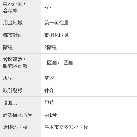
建ぺい率 /
- / -
容積率
用途地域
第一種住居
都市計画
市街化区域
階建
2階建
総区画数 /
1区画 / 1区画
販売区画数
現況
空家
取引態様
仲介
引渡し
即時
建築確認番号
第1号
近隣の学校
厚木市立依知小学校