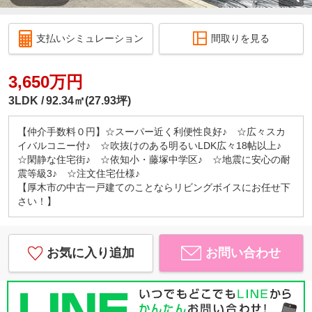
支払いシミュレーション
間取りを見る
3,650万円
3LDK
92.34㎡(27.93坪)
【仲介手数料０円】☆スーパー近く利便性良好♪ ☆広々スカ
イバルコニー付♪ ☆吹抜けのある明るいLDK広々18帖以上♪
☆閑静な住宅街♪ ☆依知小・藤塚中学区♪ ☆地震に安心の耐
震等級3♪ ☆注文住宅仕様♪
【厚木市の中古一戸建てのことならリビングボイスにお任せ下
さい！】
お気に入り追加
お問い合わせ