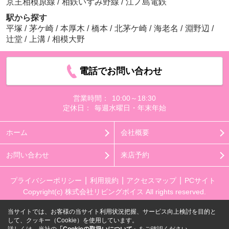
京王相模原線
/
相鉄いずみ野線
/
江ノ島電鉄
駅から探す
平塚
/
茅ケ崎
/
本厚木
/
橋本
/
北茅ケ崎
/
海老名
/
淵野辺
/
辻堂
/
上溝
/
相模大野
電話でお問い合わせ
営業時間：
10:00～18:30
定休日：
毎週水曜日・年末年始
ホーム
会社概要
お問い合わせ
来店予約
プライバシーポリシー
利用規約
アクセスマップ
PCサイト
Copyright(c) 株式会社リビングボイス All rights reserved.
当サイトでは、お客様の当サイト利用状況把握、サービス向上検討を目的と
して、クッキー（Cookie）を使用しています。