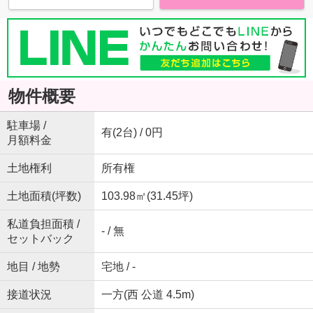
物件概要
駐車場 /
有(2台) / 0円
月額料金
土地権利
所有権
土地面積(坪数)
103.98㎡(31.45坪)
私道負担面積 /
- / 無
セットバック
地目 / 地勢
宅地 / -
接道状況
一方(西 公道 4.5m)