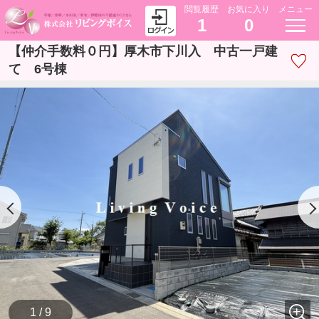
閲覧履歴
お気に入り
メニュー
1
0
【仲介手数料０円】厚木市下川入 中古一戸建
て 6号棟
1 / 9