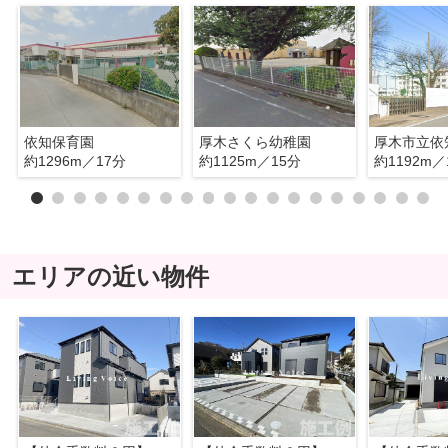
依知保育園
厚木さくら幼稚園
厚木市立依
約1296m／17分
約1125m／15分
約1192m／
エリアの近い物件