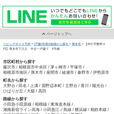
ページトップへ
リビングボイスTOP
>
(戸建(売買))地域から探す
>
厚木市
>
【仲介手数料０
円】厚木市下川入 中古一戸建て 6号棟
市区町村から探す
藤沢市
/
相模原市中央区
/
茅ヶ崎市
/
平塚市
/
相模原市南区
/
厚木市
/
座間市
/
綾瀬市
/
秦野市
/
伊勢原市
町名から探す
大野台
/
田名
/
上溝
/
淵野辺本町
/
立野台
/
香川
/
陽光台
/
ひばりが丘
/
大鋸
/
高田
路線から探す
小田急小田原線
/
相模線
/
東海道本線
/
湘南新宿ライン高海
/
小田急江ノ島線
/
横浜線
/
相鉄本線
/