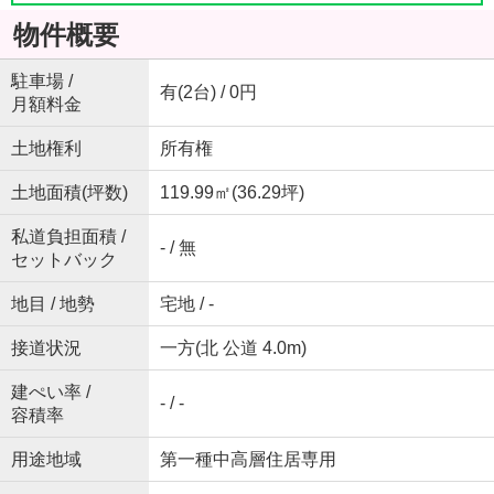
物件概要
駐車場 /
有(2台) / 0円
月額料金
土地権利
所有権
土地面積(坪数)
119.99㎡(36.29坪)
私道負担面積 /
- / 無
セットバック
地目 / 地勢
宅地 / -
接道状況
一方(北 公道 4.0m)
建ぺい率 /
- / -
容積率
用途地域
第一種中高層住居専用