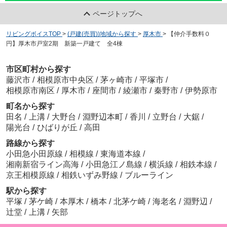
ページトップへ
リビングボイスTOP
>
(戸建(売買))地域から探す
>
厚木市
>
【仲介手数料０
円】厚木市戸室2期 新築一戸建て 全4棟
市区町村から探す
藤沢市
/
相模原市中央区
/
茅ヶ崎市
/
平塚市
/
相模原市南区
/
厚木市
/
座間市
/
綾瀬市
/
秦野市
/
伊勢原市
町名から探す
田名
/
上溝
/
大野台
/
淵野辺本町
/
香川
/
立野台
/
大鋸
/
陽光台
/
ひばりが丘
/
高田
路線から探す
小田急小田原線
/
相模線
/
東海道本線
/
湘南新宿ライン高海
/
小田急江ノ島線
/
横浜線
/
相鉄本線
/
京王相模原線
/
相鉄いずみ野線
/
ブルーライン
駅から探す
平塚
/
茅ケ崎
/
本厚木
/
橋本
/
北茅ケ崎
/
海老名
/
淵野辺
/
辻堂
/
上溝
/
矢部