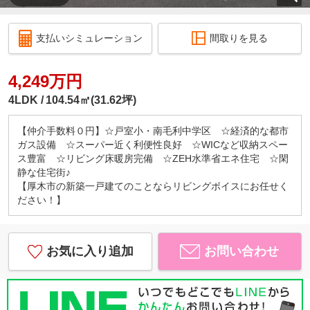
支払いシミュレーション
間取りを見る
4,249万円
4LDK
104.54㎡(31.62坪)
【仲介手数料０円】☆戸室小・南毛利中学区 ☆経済的な都市
ガス設備 ☆スーパー近く利便性良好 ☆WICなど収納スペー
ス豊富 ☆リビング床暖房完備 ☆ZEH水準省エネ住宅 ☆閑
静な住宅街♪
【厚木市の新築一戸建てのことならリビングボイスにお任せく
ださい！】
お気に入り追加
お問い合わせ