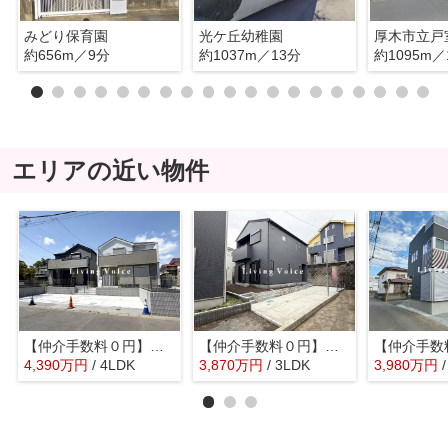
みどり保育園
光ケ丘幼稚園
厚木市立戸
約656m／9分
約1037m／13分
約1095m／
エリアの近い物件
【仲介手数料０円】厚木市林5丁目1期 新築一戸建て 全3棟
【仲介手数料０円】厚木市及川2丁目 新築一戸建て
4,390
万
円
/ 4LDK
3,870
万
円
/ 3LDK
3,980
万
円