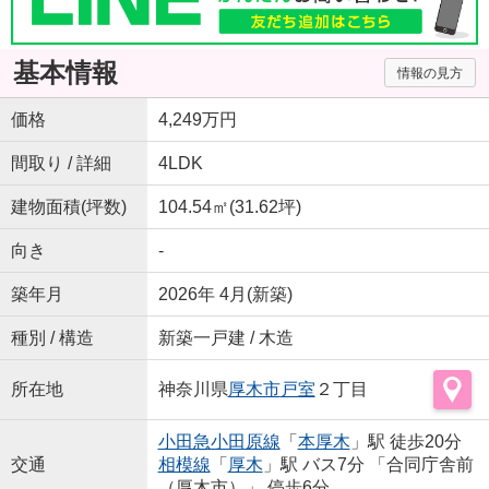
基本情報
情報の見方
価格
4,249万円
間取り / 詳細
4LDK
建物面積(坪数)
104.54㎡(31.62坪)
向き
-
築年月
2026年 4月(新築)
種別 / 構造
新築一戸建 / 木造
所在地
神奈川県
厚木市
戸室
２丁目
小田急小田原線
「
本厚木
」駅 徒歩20分
交通
相模線
「
厚木
」駅 バス7分 「合同庁舎前
（厚木市）」 停歩6分