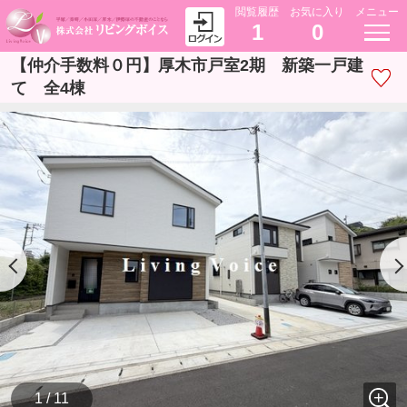
閲覧履歴
お気に入り
メニュー
1
0
【仲介手数料０円】厚木市戸室2期 新築一戸建
て 全4棟
1 / 11