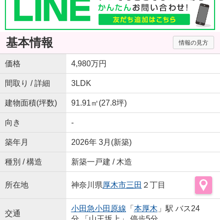
基本情報
情報の見方
価格
4,980万円
間取り / 詳細
3LDK
建物面積(坪数)
91.91㎡(27.8坪)
向き
-
築年月
2026年 3月(新築)
種別 / 構造
新築一戸建 / 木造
所在地
神奈川県
厚木市
三田
２丁目
小田急小田原線
「
本厚木
」駅 バス24
交通
分 「山王坂上」 停歩5分