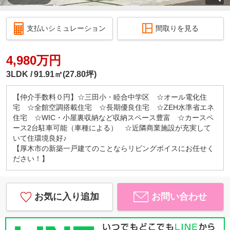
支払いシミュレーション
間取りを見る
4,980万円
3LDK
91.91㎡(27.80坪)
【仲介手数料０円】☆三田小・睦合中学区 ☆オール電化住
宅 ☆全館空調搭載住宅 ☆長期優良住宅 ☆ZEH水準省エネ
住宅 ☆WIC・小屋裏収納など収納スペース豊富 ☆カースペ
ース2台駐車可能（車種による） ☆近隣商業施設が充実して
いて住環境良好♪
【厚木市の新築一戸建てのことならリビングボイスにお任せく
ださい！】
お気に入り追加
お問い合わせ