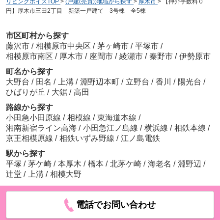
リビングボイスTOP
>
(戸建(売買))地域から探す
>
厚木市
>
【仲介手数料０
円】厚木市三田2丁目 新築一戸建て 3号棟 全5棟
市区町村から探す
藤沢市
/
相模原市中央区
/
茅ヶ崎市
/
平塚市
/
相模原市南区
/
厚木市
/
座間市
/
綾瀬市
/
秦野市
/
伊勢原市
町名から探す
大野台
/
田名
/
上溝
/
淵野辺本町
/
立野台
/
香川
/
陽光台
/
ひばりが丘
/
大鋸
/
高田
路線から探す
小田急小田原線
/
相模線
/
東海道本線
/
湘南新宿ライン高海
/
小田急江ノ島線
/
横浜線
/
相鉄本線
/
京王相模原線
/
相鉄いずみ野線
/
江ノ島電鉄
駅から探す
平塚
/
茅ケ崎
/
本厚木
/
橋本
/
北茅ケ崎
/
海老名
/
淵野辺
/
辻堂
/
上溝
/
相模大野
電話でお問い合わせ