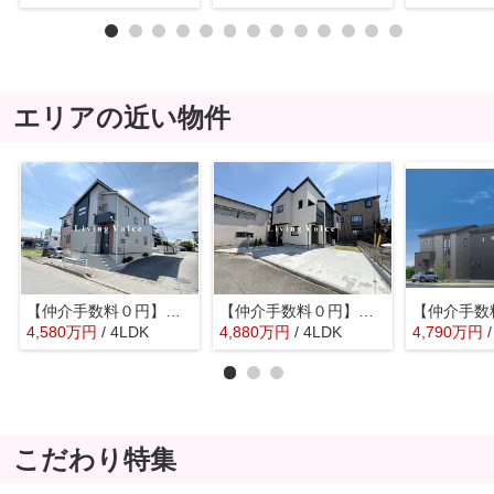
エリアの近い物件
【仲介手数料０円】厚木市愛甲東1丁目 新築一戸建て
【仲介手数料０円】厚木市妻田東1丁目 新築一戸建て
4,580
万
円
/ 4LDK
4,880
万
円
/ 4LDK
4,790
万
円
こだわり特集