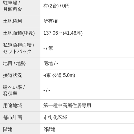
駐車場 /
有(2台) / 0円
月額料金
土地権利
所有権
土地面積(坪数)
137.06㎡(41.46坪)
私道負担面積 /
- / 無
セットバック
地目 / 地勢
宅地 / -
接道状況
-(東 公道 5.0m)
建ぺい率 /
- / -
容積率
用途地域
第一種中高層住居専用
都市計画
市街化区域
階建
2階建