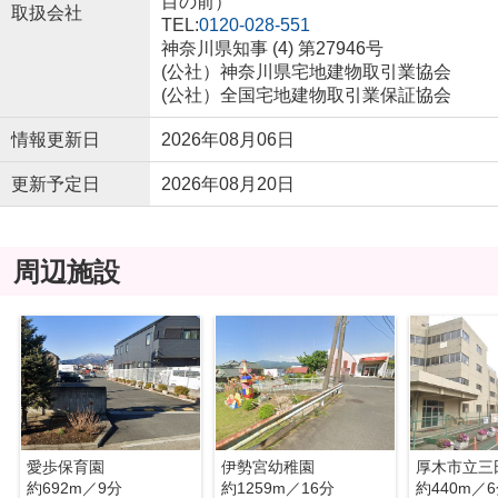
目の前）
取扱会社
TEL:
0120-028-551
神奈川県知事 (4) 第27946号
(公社）神奈川県宅地建物取引業協会
(公社）全国宅地建物取引業保証協会
情報更新日
2026年08月06日
更新予定日
2026年08月20日
周辺施設
愛歩保育園
伊勢宮幼稚園
厚木市立三
約692m／9分
約1259m／16分
約440m／