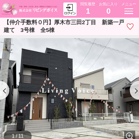
閲覧履歴
お気に入り
メニュー
1
0
【仲介手数料０円】厚木市三田2丁目 新築一戸
建て 3号棟 全5棟
1 / 11