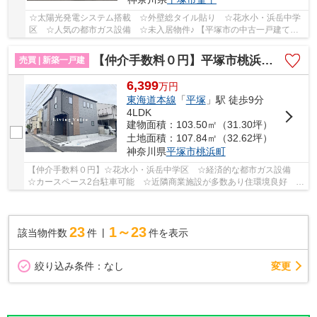
☆太陽光発電システム搭載 ☆外壁総タイル貼り ☆花水小・浜岳中学
区 ☆人気の都市ガス設備 ☆未入居物件♪ 【平塚市の中古一戸建ての
ことならリビングボイスにお任せ下さい！】
【仲介手数料０円】平塚市桃浜町1期 新築一戸建て
売買 | 新築一戸建
6,399
万
円
東海道本線
「
平塚
」駅 徒歩9分
4LDK
建物面積：103.50㎡（31.30坪）
土地面積：107.84㎡（32.62坪）
神奈川県
平塚市
桃浜町
【仲介手数料０円】☆花水小・浜岳中学区 ☆経済的な都市ガス設備
☆カースペース2台駐車可能 ☆近隣商業施設が多数あり住環境良好
☆ZEH水準省エネ住宅 ☆収納スペース豊富♪ 【平塚市...
23
1～23
該当物件数
件
件を表示
変更
絞り込み条件：
なし