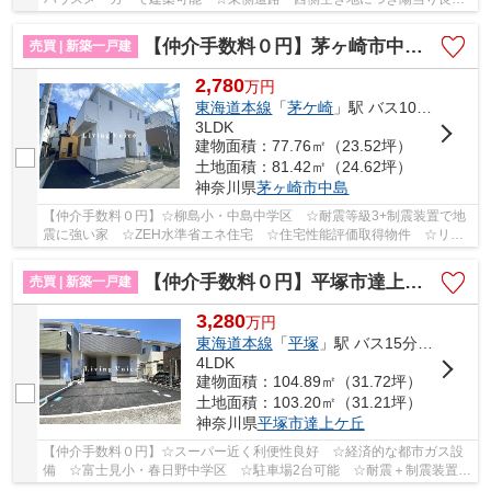
好 ☆閑静な住宅街♪ 【平塚市の土地（売地）のこと...
【仲介手数料０円】茅ヶ崎市中島第15 新築一戸建て
売買 | 新築一戸建
2,780
万
円
東海道本線
「
茅ケ崎
」駅 バス10分 「新田入口（神奈川県）」 停歩3分
3LDK
建物面積：77.76㎡（23.52坪）
土地面積：81.42㎡（24.62坪）
神奈川県
茅ヶ崎市
中島
【仲介手数料０円】☆柳島小・中島中学区 ☆耐震等級3+制震装置で地
震に強い家 ☆ZEH水準省エネ住宅 ☆住宅性能評価取得物件 ☆リビ
ング14帖以上 ☆収納豊富な間取り ☆コンビニ徒歩圏...
【仲介手数料０円】平塚市達上ヶ丘第4 新築一戸建て 2号棟 全2棟
売買 | 新築一戸建
3,280
万
円
東海道本線
「
平塚
」駅 バス15分 「向原（平塚市）」 停歩3分
4LDK
建物面積：104.89㎡（31.72坪）
土地面積：103.20㎡（31.21坪）
神奈川県
平塚市
達上ケ丘
【仲介手数料０円】☆スーパー近く利便性良好 ☆経済的な都市ガス設
備 ☆富士見小・春日野中学区 ☆駐車場2台可能 ☆耐震＋制震装置設
置で地震に強い家 ☆住宅性能評価取得物件♪ 【平塚...