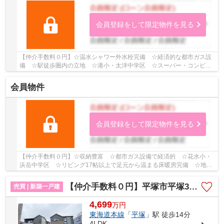
会員登録をして限定物件を見る
【仲介手数料０円】☆温水シャワー外水栓完備 ☆経済的な都市ガス設
備 ☆駅徒歩圏内の立地 ☆港小・太洋中学区 ☆スーパー・コンビニ
も近く毎日の買物も便利 ☆収納豊富♪ 【平塚市の新...
会員物件
会員登録をして限定物件を見る
【仲介手数料０円】☆収納豊富 ☆都市ガス設備で経済的 ☆花水小・
浜岳中学区 ☆リビング17帖以上で足元から温まる床暖房完備 ☆地盤
保証20年 ☆スーパー・コンビニ・ドラックストアも...
【仲介手数料０円】平塚市平塚3期 新築一戸建て 全2棟
売買 | 新築一戸建
4,699
万
円
東海道本線
「
平塚
」駅 徒歩14分
4LDK