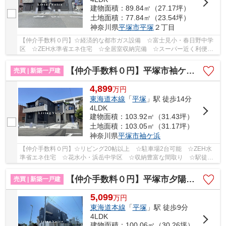
建物面積：89.84㎡（27.17坪）
土地面積：77.84㎡（23.54坪）
神奈川県
平塚市
平塚
２丁目
【仲介手数料０円】☆経済的な都市ガス設備 ☆富士見小・春日野中学
区 ☆ZEH水準省エネ住宅 ☆全居室収納完備 ☆スーパー近く利便性
良好 ☆南道路につき陽当り良好♪ 【平塚市の新築一戸...
【仲介手数料０円】平塚市袖ケ浜4期 新築一戸建て 全3棟
売買 | 新築一戸建
4,899
万
円
東海道本線
「
平塚
」駅 徒歩14分
4LDK
建物面積：103.92㎡（31.43坪）
土地面積：103.05㎡（31.17坪）
神奈川県
平塚市
袖ケ浜
【仲介手数料０円】☆リビング20帖以上 ☆駐車場2台可能 ☆ZEH水
準省エネ住宅 ☆花水小・浜岳中学区 ☆収納豊富な間取り ☆駅徒歩
14分の立地 ☆地盤保証10年♪ 【平塚市の新築一戸建ての...
【仲介手数料０円】平塚市夕陽ケ丘2期 新築一戸建て 1号棟 全2棟
売買 | 新築一戸建
5,099
万
円
東海道本線
「
平塚
」駅 徒歩9分
4LDK
建物面積：100.06㎡（30.26坪）