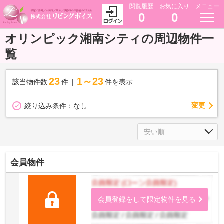
閲覧履歴
お気に入り
メニュー
0
0
オリンピック湘南シティの周辺物件一
覧
23
1～23
該当物件数
件
件を表示
変更
絞り込み条件：
なし
会員物件
会員登録をして限定物件を見る