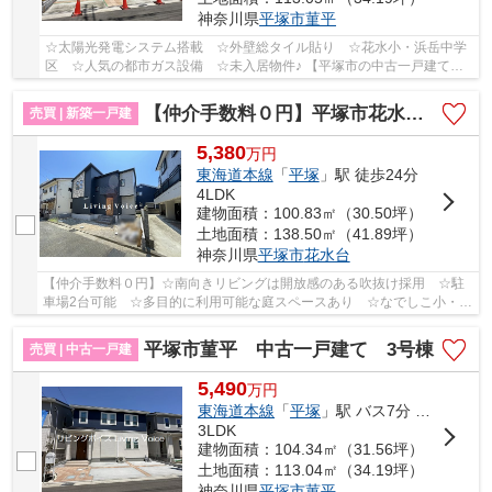
神奈川県
平塚市
菫平
☆太陽光発電システム搭載 ☆外壁総タイル貼り ☆花水小・浜岳中学
区 ☆人気の都市ガス設備 ☆未入居物件♪ 【平塚市の中古一戸建ての
ことならリビングボイスにお任せ下さい！】
【仲介手数料０円】平塚市花水台 新築一戸建て
売買 | 新築一戸建
5,380
万
円
東海道本線
「
平塚
」駅 徒歩24分
4LDK
建物面積：100.83㎡（30.50坪）
土地面積：138.50㎡（41.89坪）
神奈川県
平塚市
花水台
【仲介手数料０円】☆南向きリビングは開放感のある吹抜け採用 ☆駐
車場2台可能 ☆多目的に利用可能な庭スペースあり ☆なでしこ小・浜
岳中学区 ☆スーパー近く利便性良好 ☆天候に左右...
平塚市菫平 中古一戸建て 3号棟
売買 | 中古一戸建
5,490
万
円
東海道本線
「
平塚
」駅 バス7分 「バス停」 停歩2分
3LDK
建物面積：104.34㎡（31.56坪）
土地面積：113.04㎡（34.19坪）
神奈川県
平塚市
菫平