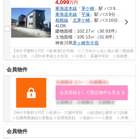
4,099
万
円
東海道本線
「
茅ケ崎
」駅 バス9分 「今宿」 停歩7分
東海道本線
「
平塚
」駅 バス9分 「中島（茅ヶ崎市）」 停歩7分
相模線
「
北茅ケ崎
」駅 バス10分 「辻東（神奈川県）」 停歩10分
4LDK
建物面積：102.27㎡（30.93坪）
土地面積：105.13㎡（31.8坪）
神奈川県
茅ヶ崎市
今宿
【仲介手数料０円】☆駐車場2台可能 ☆三方向から光と風が届く開放感
ある立地 ☆ZEH水準省エネ住宅 ☆今宿小・萩園中学区 ☆収納豊富
な間取り ☆経済的な都市ガス設備 ☆コンビニ徒歩圏...
会員物件
会員登録をして限定物件を見る
【仲介手数料０円】☆松原小・江陽中学区 ☆経済的な都市ガス設備
☆近隣商業施設が多数あり住環境良好 ☆収納スペース豊富 ☆JR東海
道本線「平塚」駅徒歩19分♪ 【平塚市の新築一戸建て...
会員物件