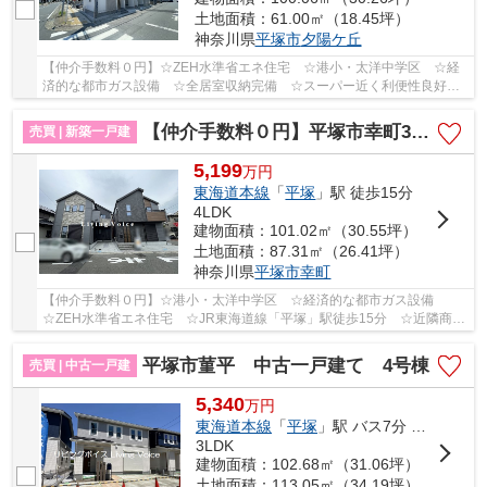
土地面積：61.00㎡（18.45坪）
神奈川県
平塚市
夕陽ケ丘
【仲介手数料０円】☆ZEH水準省エネ住宅 ☆港小・太洋中学区 ☆経
済的な都市ガス設備 ☆全居室収納完備 ☆スーパー近く利便性良好
☆地盤保証10年 ☆リビング広々18帖以上♪ 【平塚市の...
【仲介手数料０円】平塚市幸町3期 新築一戸建て 全2棟
売買 | 新築一戸建
5,199
万
円
東海道本線
「
平塚
」駅 徒歩15分
4LDK
建物面積：101.02㎡（30.55坪）
土地面積：87.31㎡（26.41坪）
神奈川県
平塚市
幸町
【仲介手数料０円】☆港小・太洋中学区 ☆経済的な都市ガス設備
☆ZEH水準省エネ住宅 ☆JR東海道線「平塚」駅徒歩15分 ☆近隣商業
施設が多数あり住環境良好 ☆全居室収納完備 ☆リビン...
平塚市菫平 中古一戸建て 4号棟
売買 | 中古一戸建
5,340
万
円
東海道本線
「
平塚
」駅 バス7分 「バス停」 停歩2分
3LDK
建物面積：102.68㎡（31.06坪）
土地面積：113.05㎡（34.19坪）