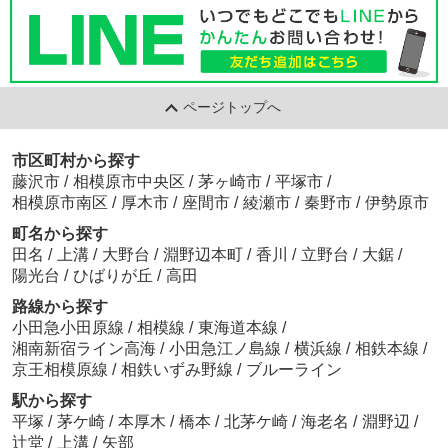
ページトップへ
市区町村から探す
藤沢市
/
相模原市中央区
/
茅ヶ崎市
/
平塚市
/
相模原市南区
/
厚木市
/
座間市
/
綾瀬市
/
秦野市
/
伊勢原市
町名から探す
田名
/
上溝
/
大野台
/
淵野辺本町
/
香川
/
立野台
/
大鋸
/
陽光台
/
ひばりが丘
/
高田
路線から探す
小田急小田原線
/
相模線
/
東海道本線
/
湘南新宿ライン高海
/
小田急江ノ島線
/
横浜線
/
相鉄本線
/
京王相模原線
/
相鉄いずみ野線
/
ブルーライン
駅から探す
平塚
/
茅ケ崎
/
本厚木
/
橋本
/
北茅ケ崎
/
海老名
/
淵野辺
/
辻堂
/
上溝
/
矢部