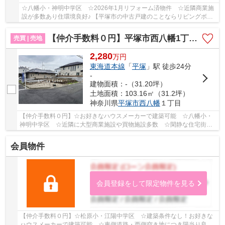
☆八幡小・神明中学区 ☆2026年1月リフォーム済物件 ☆近隣商業施
設が多数あり住環境良好♪ 【平塚市の中古戸建のことならリビングボイ
スにお任せください！】
【仲介手数料０円】平塚市西八幡1丁目 土地（売地） 建築条件なし 全3区画
売買 | 売地
2,280
万
円
東海道本線
「
平塚
」駅 徒歩24分
-
建物面積：-（31.20坪）
土地面積：103.16㎡（31.2坪）
神奈川県
平塚市
西八幡
１丁目
【仲介手数料０円】☆お好きなハウスメーカーで建築可能 ☆八幡小・
神明中学区 ☆近隣に大型商業施設や買物施設多数 ☆閑静な住宅街
☆経済的な都市ガス設備♪ 【平塚市の土地（売地）の...
会員物件
会員登録をして限定物件を見る
【仲介手数料０円】☆松原小・江陽中学区 ☆建築条件なし！お好きな
ハウスメーカーで建築可能 ☆東側道路・西側空き地につき陽当り良