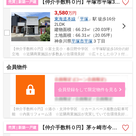
【仲介手数料０円】平塚市平塚3丁目 新築一戸建て
売買 | 新築一戸建
3,580
万
円
東海道本線
「
平塚
」駅 徒歩16分
2LDK
建物面積：66.23㎡（20.03坪）
土地面積：66.31㎡（20.05坪）
神奈川県
平塚市
平塚
３丁目
【仲介手数料０円】☆富士見小・春日野中学区 ☆平塚駅徒歩16分の好
立地 ☆近隣商業施設が多数あり住環境良好 ☆広々としたロフト付
き ☆経済的な都市ガス設備 【平塚市の新築一戸建て...
会員物件
会員登録をして限定物件を見る
【仲介手数料０円】☆港小・太洋中学区 ☆カースペース複数台駐車可
能 ☆内装リフォーム済 ☆近隣商業施設が充実していて住環境良好
☆敷地57.74坪のモダン住宅 ☆ソーラパネル付 ☆JR...
【仲介手数料０円】茅ヶ崎市今宿4期 新築一戸建て 全2棟
売買 | 新築一戸建