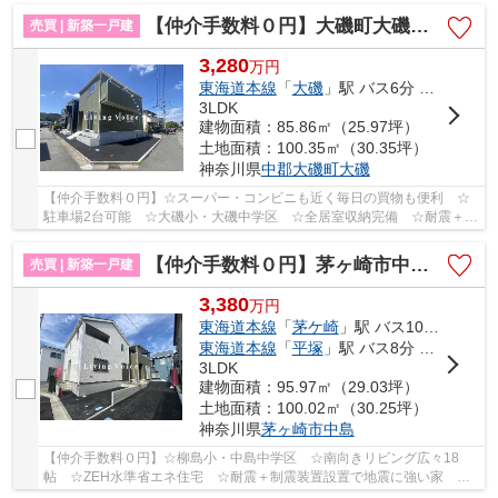
【仲介手数料０円】大磯町大磯第5 新築一戸建て 2号棟 全2棟
売買 | 新築一戸建
3,280
万
円
東海道本線
「
大磯
」駅 バス6分 「長者町芦添」 停歩3分
3LDK
建物面積：85.86㎡（25.97坪）
土地面積：100.35㎡（30.35坪）
神奈川県
中郡大磯町
大磯
【仲介手数料０円】☆スーパー・コンビニも近く毎日の買物も便利 ☆
駐車場2台可能 ☆大磯小・大磯中学区 ☆全居室収納完備 ☆耐震＋制
震装置設置で地震に強い家 ☆ZEH水準省エネ住宅♪ ...
【仲介手数料０円】茅ヶ崎市中島第14 新築一戸建て 全2棟
売買 | 新築一戸建
3,380
万
円
東海道本線
「
茅ケ崎
」駅 バス10分 「新田入口（神奈川県）」 停歩5分
東海道本線
「
平塚
」駅 バス8分 「新田入口（神奈川県）」 停歩6分
3LDK
建物面積：95.97㎡（29.03坪）
土地面積：100.02㎡（30.25坪）
神奈川県
茅ヶ崎市
中島
【仲介手数料０円】☆柳島小・中島中学区 ☆南向きリビング広々18
帖 ☆ZEH水準省エネ住宅 ☆耐震＋制震装置設置で地震に強い家 ☆
経済的な都市ガス設備 ☆住宅性能評価取得物件♪ 【茅ヶ...