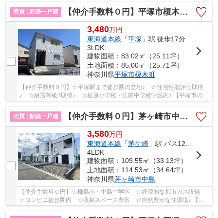
【仲介手数料０円】平塚市榎木町第1 新築一戸建て 全2棟
売買 | 新築一戸建
3,480
万
円
東海道本線
「
平塚
」駅 徒歩17分
3LDK
建物面積：83.02㎡（25.11坪）
土地面積：85.00㎡（25.71坪）
神奈川県
平塚市
榎木町
【仲介手数料０円】☆平塚駅まで徒歩圏の立地♪ ☆住宅性能評価取得
♪ ☆耐震等級3取得♪ ☆松原小学校・江陽中学校学区内♪ 【平塚市の新
築一戸建てのことならリビングボイスにお任せ下さ...
【仲介手数料０円】茅ヶ崎市中島Ⅱ 新築一戸建て 全4棟
売買 | 新築一戸建
3,580
万
円
東海道本線
「
茅ケ崎
」駅 バス12分 「新田入口（神奈川県）」 停歩5分
4LDK
建物面積：109.55㎡（33.13坪）
土地面積：114.53㎡（34.64坪）
神奈川県
茅ヶ崎市
中島
【仲介手数料０円】☆柳島小・中島中学区 ☆経済的な都市ガス設備
☆コンビニ徒歩圏内 ☆収納スペース豊富 ☆自然豊かな住環境♪ 【茅
ヶ崎市の新築一戸建てのことならリビングボイスにお...