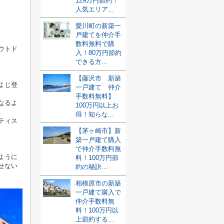
129万円節約！
人気エリア...
愛川町の新築一
戸建てを仲介手
数料無料で購
ウトド
入！80万円節約
できる方...
【藤沢市 新築
よじ登
一戸建て 仲介
手数料無料】
なるよ
100万円以上お
得！知らな...
ティス
【茅ヶ崎市】新
築一戸建て購入
で仲介手数料無
ように
料！100万円節
せない
約の秘訣...
相模原市の新築
一戸建て購入で
仲介手数料無
料！100万円以
上節約する...