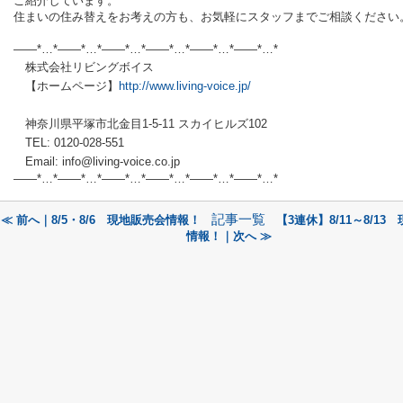
ご紹介しています。
住まいの住み替えをお考えの方も、お気軽にスタッフまでご相談ください
——*…*——*…*——*…*——*…*——*…*——*…*
株式会社リビングボイス
【ホームページ】
http://www.living-voice.jp/
神奈川県平塚市北金目1-5-11 スカイヒルズ102
TEL: 0120-028-551
Email: info@living-voice.co.jp
——*…*——*…*——*…*——*…*——*…*——*
…*
記事一覧
≪ 前へ｜8/5・8/6 現地販売会情報！
【3連休】8/11～8/13
情報！｜次へ ≫