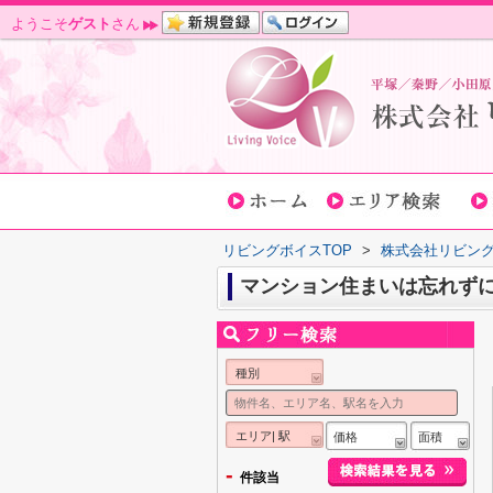
ようこそ
ゲスト
さん
リビングボイスTOP
>
株式会社リビン
マンション住まいは忘れず
種別
エリア| 駅
価格
面積
-
件該当