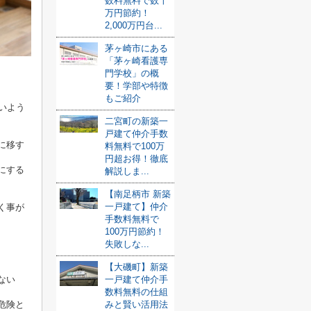
数料無料で数十
万円節約！
2,000万円台...
茅ヶ崎市にある
「茅ヶ崎看護専
門学校」の概
要！学部や特徴
もご紹介
いよう
二宮町の新築一
戸建て仲介手数
に移す
料無料で100万
円超お得！徹底
にする
解説しま...
【南足柄市 新築
一戸建て】仲介
く事が
手数料無料で
100万円節約！
失敗しな...
【大磯町】新築
一戸建て仲介手
ない
数料無料の仕組
みと賢い活用法
危険と