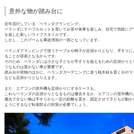
意外な物が踏み台に
近年流行している「ベランダグランピング」。
ベランダにテーブルセットを置いてお茶や食事を楽しみ、自宅で気軽にア
を楽しむ新しいライフスタイルです。
しかし、このブームも事故増加の一因となっています。
ベランダグランピングで使うテーブルや椅子が足掛かりとなり、手すりに
ることが容易となるからです。
そのため、ベランダには小さな子どもが手すりを超えるための足掛かりと
うなものは置かない事が重要です。
踏み台や荷物のほかに、ベランダガーデニングに使う植木鉢を置く台やラ
なども足掛かりとなりえます。
また、エアコンの室外機を足掛かりにするケースも。
これらベランダの足掛かりとなるものは撤去するか、エアコンの室外機の
撤去できない物は手すりから一定の距離を置き、固定させて子どもが動か
ようにするなど転落防止の対策が必要でしょう。