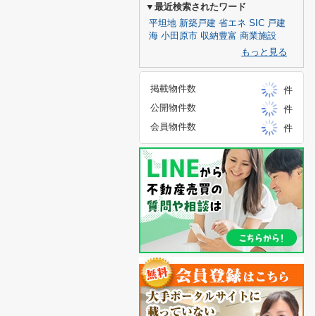
▼最近検索されたワード
平坦地
新築戸建
省エネ
SIC
戸建
海
小田原市
収納豊富
商業施設
もっと見る
掲載物件数
件
公開物件数
件
会員物件数
件