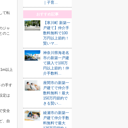
｜子育...
して転
おすすめ記事
【寒川町 新築一
戸建て】仲介手
のジャ
数料無料で100
とのこ
万円以上節約！
賢いマ...
と
神奈川県海老名
市の新築一戸建
て購入で100万
円以上節約！仲
.1m
以上
介手数料...
。
座間市の新築一
さの手す
戸建てで仲介手
数料無料！最大
設定は
150万円節約で
きる賢い...
で安全
綾瀬市の新築一
戸建て仲介手数
ど、自
料無料で最大