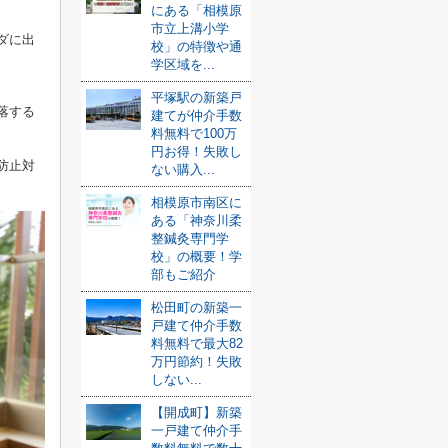
にある「相模原
市立上溝小学
ダに出
校」の特徴や通
学区域を...
平塚駅の新築戸
落する
建てが仲介手数
料無料で100万
円お得！失敗し
防止対
ない購入...
相模原市南区に
ある「神奈川柔
整鍼灸専門学
校」の概要！学
部もご紹介
松田町の新築一
戸建て仲介手数
料無料で最大82
万円節約！失敗
しない...
【開成町】新築
一戸建て仲介手