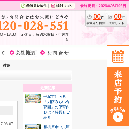
最終更新：2026年08月09日
00
00
件
件
最近見た物件
検討リスト
:00～18:30 定休日：毎週水曜日・年末年
始
止対策
最新記事
平塚市にある
「湘南みらい保
育園」の保育内
容は？特長もご
紹介
17-08-07
相模原市中央区