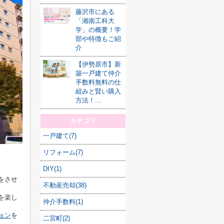
藤沢市にある
「湘南工科大
学」の概要！学
部や特徴もご紹
介
【伊勢原市】新
築一戸建て仲介
手数料無料の仕
組みと賢い購入
方法！...
カテゴリ
一戸建て(7)
リフォーム(7)
DIY(1)
をさせ
不動産売却(38)
を楽し
仲介手数料(1)
ョン
を
二宮町(2)