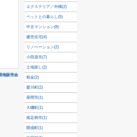
。
エクステリア／外構(2)
ペットとの暮らし(5)
中古マンション(8)
建売住宅(4)
リノベーション(2)
小田原市(7)
土地探し(2)
 現地販売会
税金(2)
愛川町(2)
座間市(1)
大磯町(1)
南足柄市(1)
開成町(1)