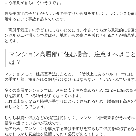
いう感覚が育ちにくいそうです。
高所平気症の子どもがベランダの手すりから身を乗り出し、バランスを崩
落するという事故も起きています。
「高所平気症」の子どもにしないためには、小さいうちから意識的に公園
ングルジムや滑り台で遊ばせ、地面からの高さを感じさせることが効果的
とです。
マンション高層部に住む場合、注意すべきこ
は？
マンションには、建築基準法によると、「
2
階以上にあるバルコニーには
1
の手すり壁、柵または金網を設けなければならない」と定められています
多くの高層マンションでは、さらに安全性を高めるために
1.2
～
1.3m
の高
りを設置している物件が多くなっています。
これ以上高くなると眺望が手すりによって遮られるため、販売側も高さの
難しいところでしょう。
しかし材質や強度などの指定は特になく、マンション販売業者がそれぞれ
基準を設けているのが現状です。
そのため、マンションを購入する際は手すりを揺らして強度を確認するな
らがしっかり安全性を確認しておく必要があるでしょう。