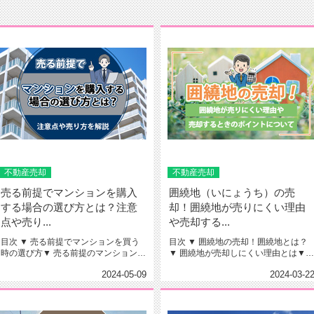
不動産売却
不動産売却
売る前提でマンションを購入
囲繞地（いにょうち）の売
する場合の選び方とは？注意
却！囲繞地が売りにくい理由
点や売り...
や売却する...
目次 ▼ 売る前提でマンションを買う
目次 ▼ 囲繞地の売却！囲繞地とは？
時の選び方▼ 売る前提のマンションに
▼ 囲繞地が売却しにくい理由とは▼
住む時の注意点▼ 住み替...
囲繞地を売却するポイント...
2024-05-09
2024-03-2