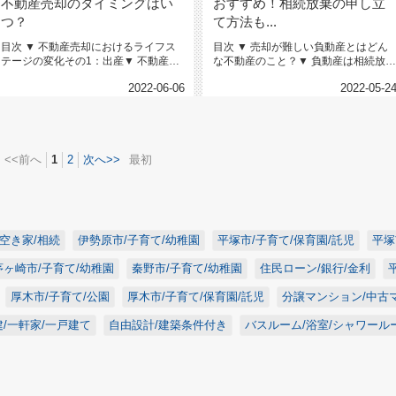
不動産売却のタイミングはい
おすすめ！相続放棄の申し立
つ？
て方法も...
目次 ▼ 不動産売却におけるライフス
目次 ▼ 売却が難しい負動産とはどん
テージの変化その1：出産▼ 不動産売
な不動産のこと？▼ 負動産は相続放棄
却におけるライフステージ...
できる？売却をせずに対処...
2022-06-06
2022-05-2
<<前へ
1
2
次へ>>
最初
/空き家/相続
伊勢原市/子育て/幼稚園
平塚市/子育て/保育園/託児
平塚
茅ヶ崎市/子育て/幼稚園
秦野市/子育て/幼稚園
住民ローン/銀行/金利
厚木市/子育て/公園
厚木市/子育て/保育園/託児
分譲マンション/中古
/一軒家/一戸建て
自由設計/建築条件付き
バスルーム/浴室/シャワール