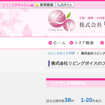
ようこそ
ゲスト
さん
リビングボイスTOP
>
株式会社リビング
株式会社リビングボイスのブロ
カテゴリ:不動産売却
38
1-20
該当公開件数
件
件表示