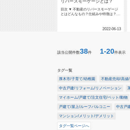
リバースモーゲージとは？
目次 ▼ 不動産のリバースモーゲージ
とはどんなもの？仕組みや特徴は？▼
リバースモーゲージで不動...
2022-06-13
38
1-20
該当公開件数
件
件表示
タグ一覧
厚木市/子育て/幼稚園
不動産売却/高値
中古戸建/リフォーム/リノベーション
マイホーム/戸建て/注文住宅/ペット/動物
戸建て/屋上/ルーフバルコニー
中古戸建
マンション/メリット/デメリット
タグ一覧ページへ