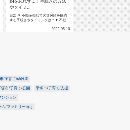
約を忘れずに！手続きの方法
やタイミ...
目次 ▼ 不動産売却で火災保険を解約
する手続きやタイミングは？▼ 不動産
売却で火災保険を解約した...
4
2022-05-10
市/子育て/幼稚園
平塚市/子育て/公園
平塚市/子育て/支援
マンション
ーム/ファミリー向け