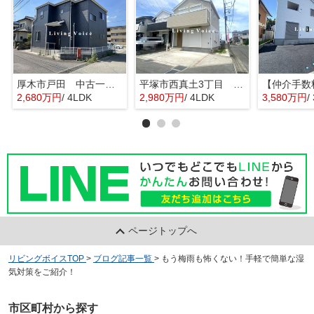
厚木市戸田 中古一戸建て
平塚市西真土3丁目 中古一戸建て
2,680万円
/ 4LDK
2,980万円
/ 4LDK
3,580万円
/
ページトップへ
リビングボイスTOP
>
ブログ記事一覧
>
もう梅雨も怖くない！手軽で簡単な湿
気対策をご紹介！
市区町村から探す