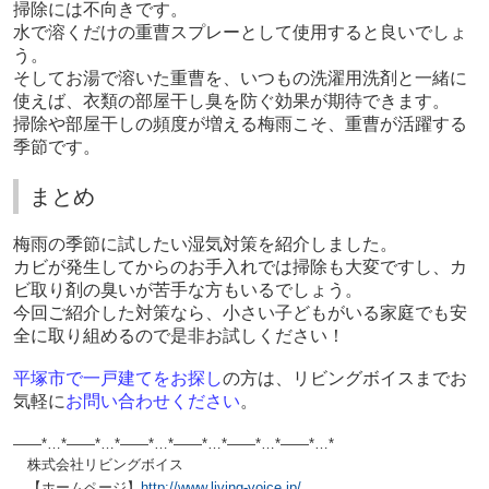
掃除には不向きです。
水で溶くだけの重曹スプレーとして使用すると良いでしょ
う。
そしてお湯で溶いた重曹を、いつもの洗濯用洗剤と一緒に
使えば、衣類の部屋干し臭を防ぐ効果が期待できます。
掃除や部屋干しの頻度が増える梅雨こそ、重曹が活躍する
季節です。
まとめ
梅雨の季節に試したい湿気対策を紹介しました。
カビが発生してからのお手入れでは掃除も大変ですし、カ
ビ取り剤の臭いが苦手な方もいるでしょう。
今回ご紹介した対策なら、小さい子どもがいる家庭でも安
全に取り組めるので是非お試しください！
平塚市で一戸建てをお探し
の方は、リビングボイスまでお
気軽に
お問い合わせく
ださい
。
——*…*——*…*——*…*——*…*——*…*——*…*
株式会社リビングボイス
【ホームページ】
http://www.living-voice.jp/