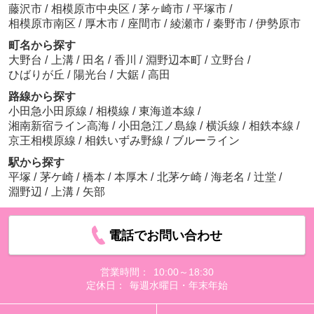
藤沢市
/
相模原市中央区
/
茅ヶ崎市
/
平塚市
/
相模原市南区
/
厚木市
/
座間市
/
綾瀬市
/
秦野市
/
伊勢原市
町名から探す
大野台
/
上溝
/
田名
/
香川
/
淵野辺本町
/
立野台
/
ひばりが丘
/
陽光台
/
大鋸
/
高田
路線から探す
小田急小田原線
/
相模線
/
東海道本線
/
湘南新宿ライン高海
/
小田急江ノ島線
/
横浜線
/
相鉄本線
/
京王相模原線
/
相鉄いずみ野線
/
ブルーライン
駅から探す
平塚
/
茅ケ崎
/
橋本
/
本厚木
/
北茅ケ崎
/
海老名
/
辻堂
/
淵野辺
/
上溝
/
矢部
電話でお問い合わせ
営業時間：
10:00～18:30
定休日：
毎週水曜日・年末年始