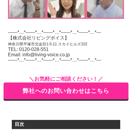
——*…*——*…*——*…*——*…*——*…*—
【株式会社リビングボイス】
神奈川県平塚市北金目1-5-11 スカイヒルズ102
TEL: 0120-028-551
Email: info@living-voice.co.jp
——*…*——*…*——*…*——*…*——*…*—
＼お気軽にご相談ください！／
弊社へのお問い合わせはこちら
目次