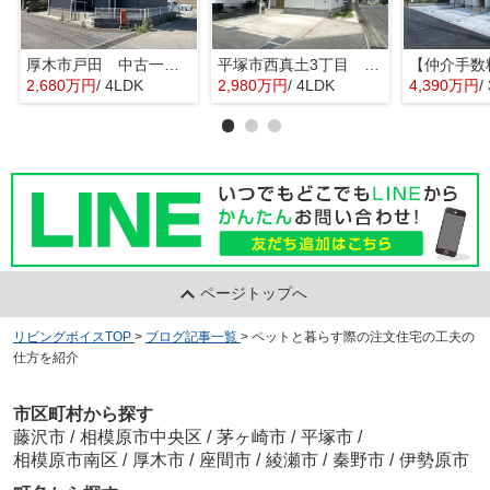
厚木市戸田 中古一戸建て
平塚市西真土3丁目 中古一戸建て
2,680万円
/ 4LDK
2,980万円
/ 4LDK
4,390万円
/
ページトップへ
リビングボイスTOP
>
ブログ記事一覧
>
ペットと暮らす際の注文住宅の工夫の
仕方を紹介
市区町村から探す
藤沢市
/
相模原市中央区
/
茅ヶ崎市
/
平塚市
/
相模原市南区
/
厚木市
/
座間市
/
綾瀬市
/
秦野市
/
伊勢原市