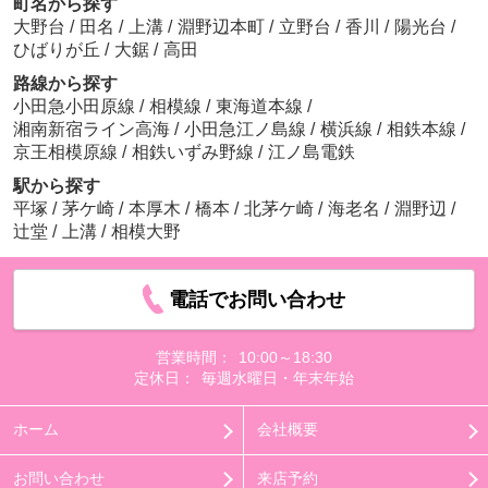
町名から探す
大野台
/
田名
/
上溝
/
淵野辺本町
/
立野台
/
香川
/
陽光台
/
ひばりが丘
/
大鋸
/
高田
路線から探す
小田急小田原線
/
相模線
/
東海道本線
/
湘南新宿ライン高海
/
小田急江ノ島線
/
横浜線
/
相鉄本線
/
京王相模原線
/
相鉄いずみ野線
/
江ノ島電鉄
駅から探す
平塚
/
茅ケ崎
/
本厚木
/
橋本
/
北茅ケ崎
/
海老名
/
淵野辺
/
辻堂
/
上溝
/
相模大野
電話でお問い合わせ
営業時間：
10:00～18:30
定休日：
毎週水曜日・年末年始
ホーム
会社概要
お問い合わせ
来店予約