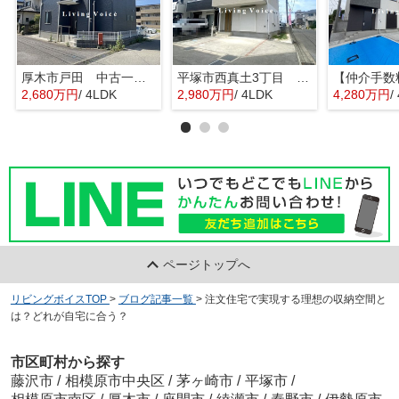
厚木市戸田 中古一戸建て
平塚市西真土3丁目 中古一戸建て
2,680万円
/ 4LDK
2,980万円
/ 4LDK
4,280万円
/
ページトップへ
リビングボイスTOP
>
ブログ記事一覧
>
注文住宅で実現する理想の収納空間と
は？どれが自宅に合う？
市区町村から探す
藤沢市
/
相模原市中央区
/
茅ヶ崎市
/
平塚市
/