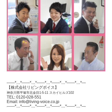
——*…*——*…*——*…*——*…*——*…*—
【株式会社リビングボイス】
神奈川県平塚市北金目1-5-11 スカイヒルズ102
TEL: 0120-028-551
Email: info@living-voice.co.jp
——*…*——*…*——*…*——*…*——*…*—