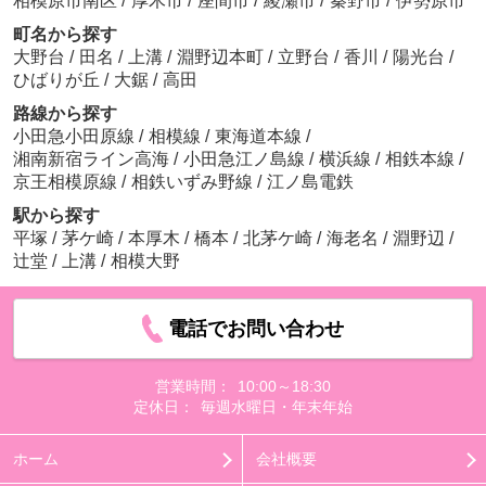
相模原市南区
/
厚木市
/
座間市
/
綾瀬市
/
秦野市
/
伊勢原市
町名から探す
大野台
/
田名
/
上溝
/
淵野辺本町
/
立野台
/
香川
/
陽光台
/
ひばりが丘
/
大鋸
/
高田
路線から探す
小田急小田原線
/
相模線
/
東海道本線
/
湘南新宿ライン高海
/
小田急江ノ島線
/
横浜線
/
相鉄本線
/
京王相模原線
/
相鉄いずみ野線
/
江ノ島電鉄
駅から探す
平塚
/
茅ケ崎
/
本厚木
/
橋本
/
北茅ケ崎
/
海老名
/
淵野辺
/
辻堂
/
上溝
/
相模大野
電話でお問い合わせ
営業時間：
10:00～18:30
定休日：
毎週水曜日・年末年始
ホーム
会社概要