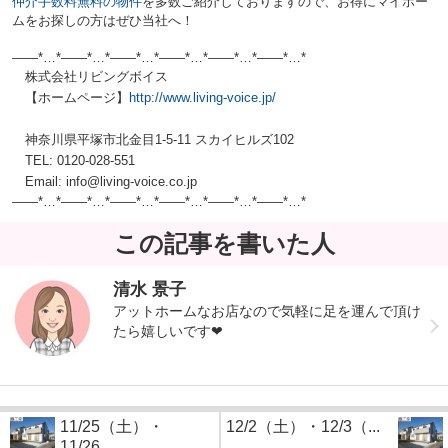
仲介手数料無料の物件
を多数ご紹介しておりますので、お得にマイホー
ムをお探しの方はぜひ当社へ！
——*…*——*…*——*…*——*…*——*…*——*…*
株式会社リビングボイス
【ホームページ】
http://www.living-voice.jp/
神奈川県平塚市北金目1-5-11 スカイヒルズ102
TEL: 0120-028-551
Email: info@living-voice.co.jp
——*…*——*…*——*…*——*…*——*…*——*
…*
この記事を書いた人
清水 景子
アットホームなお店なので気軽に足を運んで頂け
たら嬉しいです❤︎
11/25（土）・
12/2（土）・12/3（...
11/26...