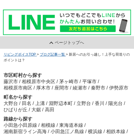
ページトップへ
リビングボイスTOP
>
ブログ記事一覧
>
新居へのお引っ越し！上手な荷造りの
ポイントは？
市区町村から探す
藤沢市
/
相模原市中央区
/
茅ヶ崎市
/
平塚市
/
相模原市南区
/
厚木市
/
座間市
/
綾瀬市
/
秦野市
/
伊勢原市
町名から探す
大野台
/
田名
/
上溝
/
淵野辺本町
/
立野台
/
香川
/
陽光台
/
ひばりが丘
/
大鋸
/
高田
路線から探す
小田急小田原線
/
相模線
/
東海道本線
/
湘南新宿ライン高海
/
小田急江ノ島線
/
横浜線
/
相鉄本線
/