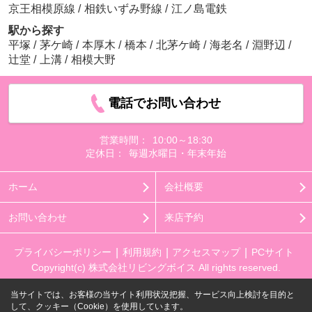
京王相模原線
/
相鉄いずみ野線
/
江ノ島電鉄
駅から探す
平塚
/
茅ケ崎
/
本厚木
/
橋本
/
北茅ケ崎
/
海老名
/
淵野辺
/
辻堂
/
上溝
/
相模大野
電話でお問い合わせ
営業時間：
10:00～18:30
定休日：
毎週水曜日・年末年始
ホーム
会社概要
お問い合わせ
来店予約
プライバシーポリシー
利用規約
アクセスマップ
PCサイト
Copyright(c) 株式会社リビングボイス All rights reserved.
当サイトでは、お客様の当サイト利用状況把握、サービス向上検討を目的と
して、クッキー（Cookie）を使用しています。