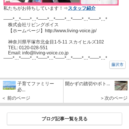
私たちがお待ちしています！⇒
スタッフ紹介
——*…*——*…*——*…*——*…*——*…*——*…*
株式会社リビングボイス
【ホームページ】http://www.living-voice.jp/
神奈川県平塚市北金目1-5-11 スカイヒルズ102
TEL: 0120-028-551
Email: info@living-voice.co.jp
——*…*——*…*——*…*——*…*——*…*——*…*
藤沢市
子育てファミリー
開かずの踏切やボト...
必...
＜ 前のページ
＞次のページ
ブログ記事一覧を見る