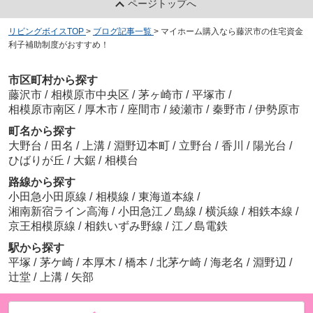
ページトップへ
リビングボイスTOP
>
ブログ記事一覧
>
マイホーム購入なら藤沢市の住宅資金
利子補助制度がおすすめ！
市区町村から探す
藤沢市
/
相模原市中央区
/
茅ヶ崎市
/
平塚市
/
相模原市南区
/
厚木市
/
座間市
/
綾瀬市
/
秦野市
/
伊勢原市
町名から探す
大野台
/
田名
/
上溝
/
淵野辺本町
/
立野台
/
香川
/
陽光台
/
ひばりが丘
/
大鋸
/
相模台
路線から探す
小田急小田原線
/
相模線
/
東海道本線
/
湘南新宿ライン高海
/
小田急江ノ島線
/
横浜線
/
相鉄本線
/
京王相模原線
/
相鉄いずみ野線
/
江ノ島電鉄
駅から探す
平塚
/
茅ケ崎
/
本厚木
/
橋本
/
北茅ケ崎
/
海老名
/
淵野辺
/
辻堂
/
上溝
/
矢部