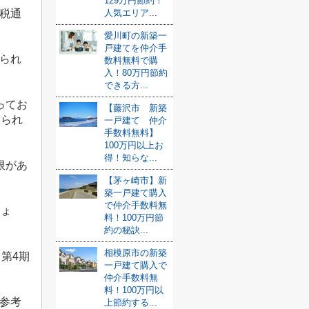
129万円節約！
税通
人気エリア...
愛川町の新築一
戸建てを仲介手
られ
数料無料で購
入！80万円節約
できる方...
ってお
【藤沢市 新築
められ
一戸建て 仲介
手数料無料】
100万円以上お
得！知らな...
限があ
【茅ヶ崎市】新
築一戸建て購入
で仲介手数料無
しょ
料！100万円節
約の秘訣...
相模原市の新築
、第
4
期
一戸建て購入で
仲介手数料無
料！100万円以
参考
上節約する...