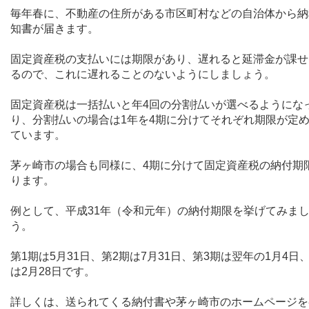
毎年春に、不動産の住所がある市区町村などの自治体から納
知書が届きます。
固定資産税の支払いには期限があり、遅れると延滞金が課せ
るので、これに遅れることのないようにしましょう。
固定資産税は一括払いと年
4
回の分割払いが選べるようにな
り、分割払いの場合は
1
年を
4
期に分けてそれぞれ期限が定
ています。
茅ヶ崎市の場合も同様に、
4
期に分けて固定資産税の納付期
ります。
例として、平成
31
年（令和元年）の納付期限を挙げてみま
う。
第
1
期は
5
月
31
日、第
2
期は
7
月
31
日、第
3
期は翌年の
1
月
4
日
は
2
月
28
日です。
詳しくは、送られてくる納付書や茅ヶ崎市のホームページを