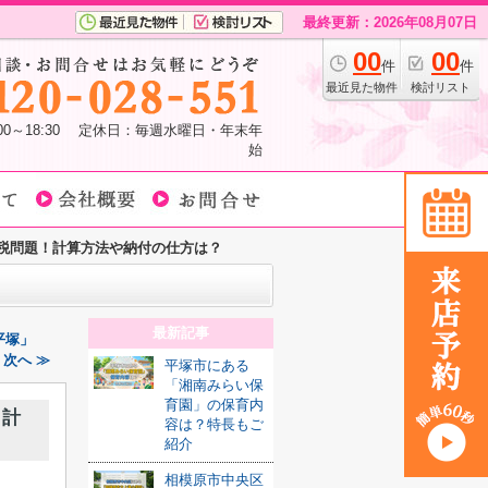
最終更新：2026年08月07日
00
00
件
件
最近見た物件
検討リスト
:00～18:30 定休日：毎週水曜日・年末年
始
税問題！計算方法や納付の仕方は？
最新記事
平塚」
次へ ≫
平塚市にある
「湘南みらい保
育園」の保育内
！計
容は？特長もご
紹介
相模原市中央区