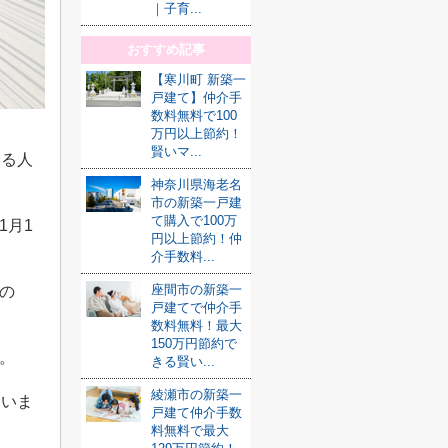
｜子育...
おすすめ記事
【寒川町 新築一
戸建て】仲介手
数料無料で100
万円以上節約！
賢いマ...
いる人
神奈川県海老名
市の新築一戸建
て購入で100万
1
月
1
円以上節約！仲
介手数料...
座間市の新築一
の
戸建てで仲介手
数料無料！最大
150万円節約で
。
きる賢い...
綾瀬市の新築一
ていま
戸建て仲介手数
料無料で最大