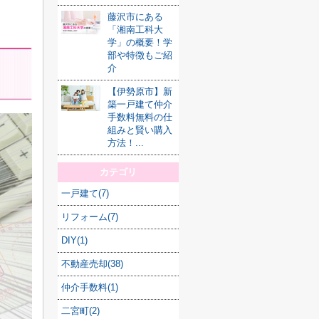
藤沢市にある
「湘南工科大
学」の概要！学
部や特徴もご紹
介
【伊勢原市】新
築一戸建て仲介
手数料無料の仕
組みと賢い購入
方法！...
カテゴリ
一戸建て(7)
リフォーム(7)
DIY(1)
不動産売却(38)
仲介手数料(1)
二宮町(2)