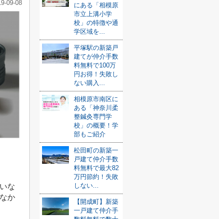
19-09-08
にある「相模原
市立上溝小学
校」の特徴や通
学区域を...
平塚駅の新築戸
建てが仲介手数
料無料で100万
円お得！失敗し
ない購入...
相模原市南区に
ある「神奈川柔
整鍼灸専門学
校」の概要！学
部もご紹介
松田町の新築一
戸建て仲介手数
料無料で最大82
万円節約！失敗
しない...
いな
なか
【開成町】新築
一戸建て仲介手