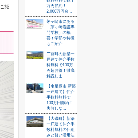
数料無料で数十
万円節約！
ご紹
2,000万円台...
茅ヶ崎市にある
「茅ヶ崎看護専
門学校」の概
要！学部や特徴
もご紹介
二宮町の新築一
戸建て仲介手数
料無料で100万
円超お得！徹底
解説しま...
【南足柄市 新築
一戸建て】仲介
手数料無料で
100万円節約！
失敗しな...
【大磯町】新築
一戸建て仲介手
数料無料の仕組
みと賢い活用法