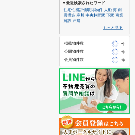
▼最近検索されたワード
住宅性能評価取得物件
大船
海
耐
震構造
寒川
中央林間駅
下駅
商業
施設
戸建
もっと見る
掲載物件数
件
公開物件数
件
会員物件数
件