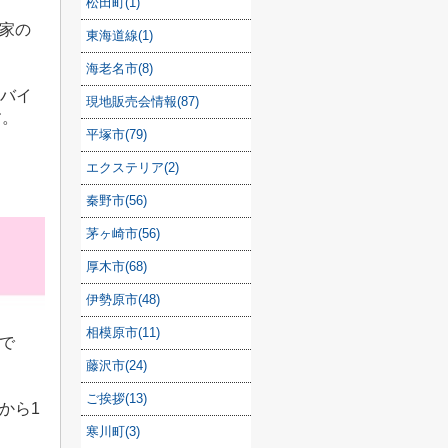
松田町(1)
家の
東海道線(1)
海老名市(8)
バイ
現地販売会情報(87)
す。
平塚市(79)
エクステリア(2)
秦野市(56)
茅ヶ崎市(56)
厚木市(68)
伊勢原市(48)
相模原市(11)
で
藤沢市(24)
ご挨拶(13)
から
1
寒川町(3)