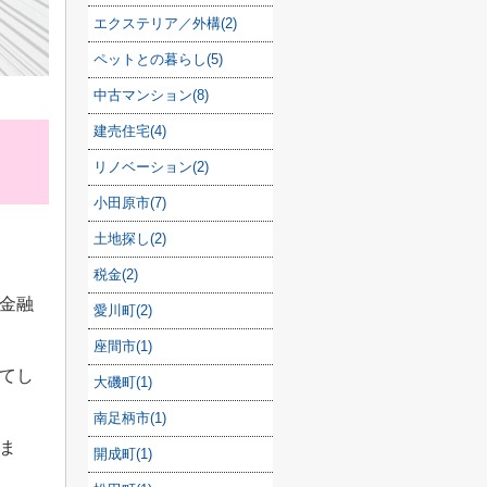
エクステリア／外構(2)
ペットとの暮らし(5)
中古マンション(8)
建売住宅(4)
リノベーション(2)
小田原市(7)
土地探し(2)
税金(2)
金融
愛川町(2)
座間市(1)
てし
大磯町(1)
南足柄市(1)
ま
開成町(1)