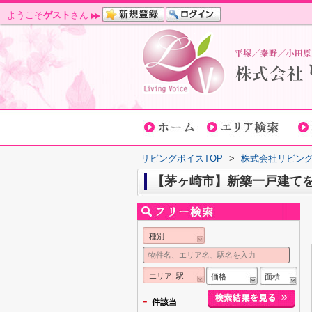
ようこそ
ゲスト
さん
リビングボイスTOP
>
株式会社リビン
【茅ヶ崎市】新築一戸建て
種別
エリア| 駅
価格
面積
-
件該当