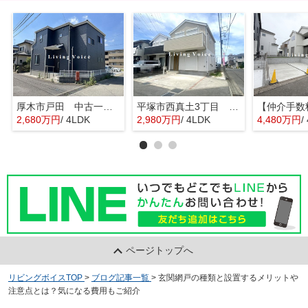
厚木市戸田 中古一戸建て
平塚市西真土3丁目 中古一戸建て
2,680万円
/ 4LDK
2,980万円
/ 4LDK
4,480万円
/
ページトップへ
リビングボイスTOP
>
ブログ記事一覧
>
玄関網戸の種類と設置するメリットや
注意点とは？気になる費用もご紹介