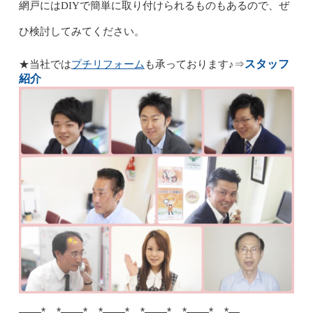
網戸にはDIYで簡単に取り付けられるものもあるので、ぜ
ひ検討してみてください。
プチリフォーム
スタッフ
★当社では
も承っております♪
⇒
紹介
——*…*——*…*——*…*——*…*——*…*—