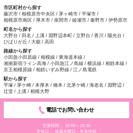
市区町村から探す
藤沢市
/
相模原市中央区
/
茅ヶ崎市
/
平塚市
/
相模原市南区
/
厚木市
/
座間市
/
綾瀬市
/
秦野市
/
伊勢原市
町名から探す
大野台
/
田名
/
上溝
/
淵野辺本町
/
立野台
/
香川
/
陽光台
/
ひばりが丘
/
大鋸
/
高田
路線から探す
小田急小田原線
/
相模線
/
東海道本線
/
湘南新宿ライン高海
/
小田急江ノ島線
/
横浜線
/
相鉄本線
/
京王相模原線
/
相鉄いずみ野線
/
江ノ島電鉄
駅から探す
平塚
/
茅ケ崎
/
本厚木
/
橋本
/
北茅ケ崎
/
海老名
/
淵野辺
/
辻堂
/
上溝
/
相模大野
電話でお問い合わせ
営業時間：
10:00～18:30
定休日：
毎週水曜日・年末年始