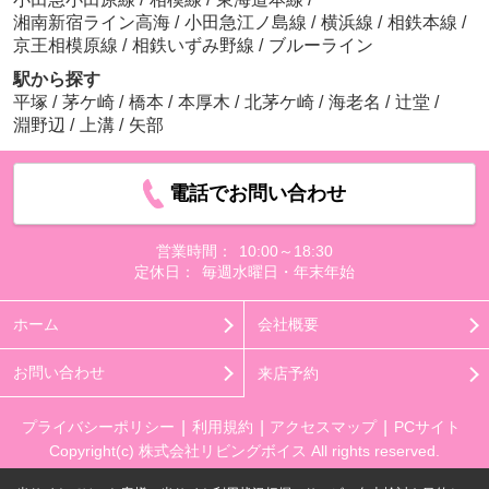
湘南新宿ライン高海
/
小田急江ノ島線
/
横浜線
/
相鉄本線
/
京王相模原線
/
相鉄いずみ野線
/
ブルーライン
駅から探す
平塚
/
茅ケ崎
/
橋本
/
本厚木
/
北茅ケ崎
/
海老名
/
辻堂
/
淵野辺
/
上溝
/
矢部
電話でお問い合わせ
営業時間：
10:00～18:30
定休日：
毎週水曜日・年末年始
ホーム
会社概要
お問い合わせ
来店予約
プライバシーポリシー
利用規約
アクセスマップ
PCサイト
Copyright(c) 株式会社リビングボイス All rights reserved.