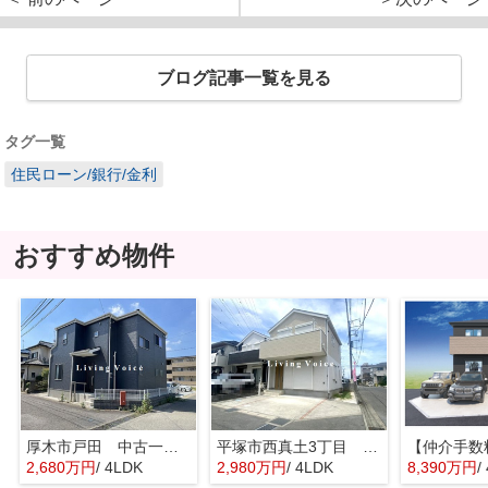
ブログ記事一覧を見る
タグ一覧
住民ローン/銀行/金利
おすすめ物件
厚木市戸田 中古一戸建て
平塚市西真土3丁目 中古一戸建て
2,680万円
/ 4LDK
2,980万円
/ 4LDK
8,390万円
/