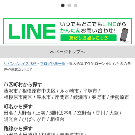
ページトップへ
リビングボイスTOP
>
ブログ記事一覧
>
収入合算で住宅ローンを組むときの条
件や注意点とは？
市区町村から探す
藤沢市
/
相模原市中央区
/
茅ヶ崎市
/
平塚市
/
相模原市南区
/
厚木市
/
座間市
/
綾瀬市
/
秦野市
/
伊勢原市
町名から探す
田名
/
大野台
/
上溝
/
淵野辺本町
/
立野台
/
香川
/
大鋸
/
陽光台
/
ひばりが丘
/
相模台
路線から探す
小田急小田原線
/
相模線
/
東海道本線
/