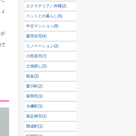
エクステリア／外構(2)
しょ
ペットとの暮らし(5)
中古マンション(8)
合が
建売住宅(4)
的で
リノベーション(2)
小田原市(7)
土地探し(2)
税金(2)
愛川町(2)
座間市(1)
大磯町(1)
南足柄市(1)
開成町(1)