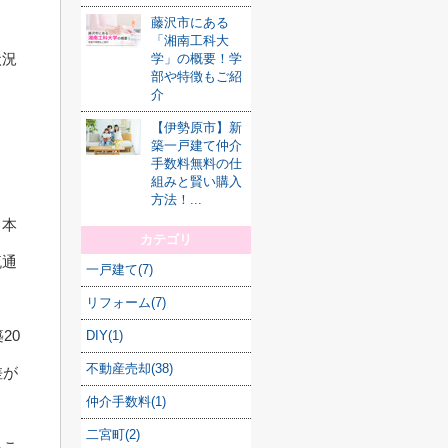
藤沢市にある
「湘南工科大
状況
学」の概要！学
部や特徴もご紹
介
【伊勢原市】新
築一戸建て仲介
手数料無料の仕
組みと賢い購入
方法！...
日本
カテゴリ
流通
一戸建て(7)
リフォーム(7)
20
DIY(1)
不動産売却(38)
差が
仲介手数料(1)
二宮町(2)
るこ