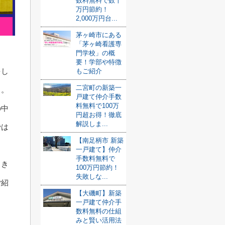
数料無料で数十
万円節約！
2,000万円台...
茅ヶ崎市にある
「茅ヶ崎看護専
門学校」の概
要！学部や特徴
をし
もご紹介
二宮町の新築一
う。
戸建て仲介手数
料無料で100万
の中
円超お得！徹底
解説しま...
では
【南足柄市 新築
一戸建て】仲介
手数料無料で
引き
100万円節約！
失敗しな...
ご紹
【大磯町】新築
一戸建て仲介手
数料無料の仕組
みと賢い活用法