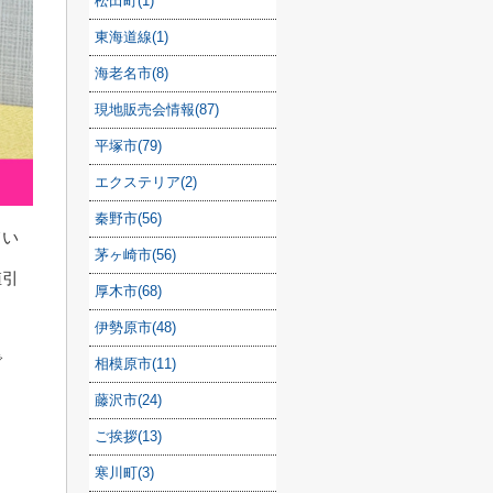
松田町(1)
東海道線(1)
海老名市(8)
現地販売会情報(87)
平塚市(79)
エクステリア(2)
秦野市(56)
てい
茅ヶ崎市(56)
値引
厚木市(68)
伊勢原市(48)
で
相模原市(11)
藤沢市(24)
ご挨拶(13)
寒川町(3)