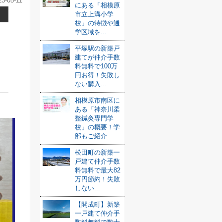
23-05-11
にある「相模原
市立上溝小学
校」の特徴や通
学区域を...
平塚駅の新築戸
建てが仲介手数
料無料で100万
円お得！失敗し
ない購入...
相模原市南区に
ある「神奈川柔
整鍼灸専門学
校」の概要！学
部もご紹介
松田町の新築一
戸建て仲介手数
料無料で最大82
万円節約！失敗
しない...
【開成町】新築
一戸建て仲介手