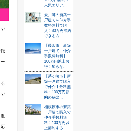
人気エリア...
愛川町の新築一
戸建てを仲介手
数料無料で購
的で
入！80万円節約
できる方...
【藤沢市 新築
や転
一戸建て 仲介
手数料無料】
100万円以上お
ホー
得！知らな...
【茅ヶ崎市】新
築一戸建て購入
いる
で仲介手数料無
料！100万円節
いで
約の秘訣...
相模原市の新築
一戸建て購入で
過度
仲介手数料無
料！100万円以
、応
上節約する...