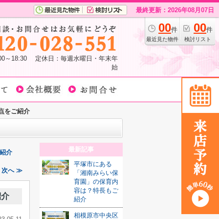
最終更新：2026年08月07日
00
00
件
件
最近見た物件
検討リスト
:00～18:30 定休日：毎週水曜日・年末年
始
点をご紹介
最新記事
紹介
平塚市にある
次へ ≫
「湘南みらい保
育園」の保育内
容は？特長もご
紹介
紹介
相模原市中央区