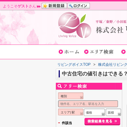
ようこそ
ゲスト
さん
リビングボイスTOP
>
株式会社リビン
中古住宅の値引きはできる
種別
エリア| 駅
価格
面積
-
件該当