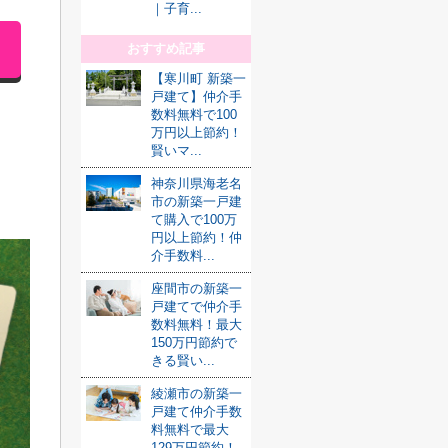
｜子育...
おすすめ記事
【寒川町 新築一
戸建て】仲介手
数料無料で100
万円以上節約！
賢いマ...
神奈川県海老名
市の新築一戸建
て購入で100万
円以上節約！仲
介手数料...
座間市の新築一
戸建てで仲介手
数料無料！最大
150万円節約で
きる賢い...
綾瀬市の新築一
戸建て仲介手数
料無料で最大
129万円節約！