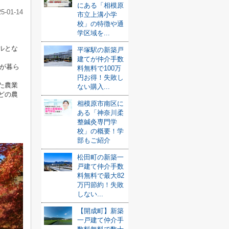
にある「相模原
25-01-14
市立上溝小学
校」の特徴や通
学区域を...
ルとな
平塚駅の新築戸
建てが仲介手数
が暮ら
料無料で100万
円お得！失敗し
た農業
ない購入...
どの農
相模原市南区に
ある「神奈川柔
整鍼灸専門学
校」の概要！学
部もご紹介
松田町の新築一
戸建て仲介手数
料無料で最大82
万円節約！失敗
しない...
【開成町】新築
一戸建て仲介手