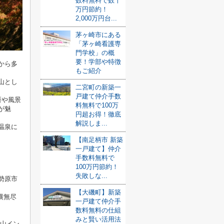
数料無料で数十
万円節約！
2,000万円台...
茅ヶ崎市にある
「茅ヶ崎看護専
門学校」の概
要！学部や特徴
から多
もご紹介
山とし
二宮町の新築一
戸建て仲介手数
所や風景
料無料で100万
が魅
円超お得！徹底
解説しま...
温泉に
【南足柄市 新築
一戸建て】仲介
手数料無料で
100万円節約！
失敗しな...
勢原市
【大磯町】新築
横無尽
一戸建て仲介手
数料無料の仕組
みと賢い活用法
大山イン