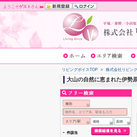
ようこそ
ゲスト
さん
リビングボイスTOP
>
株式会社リビン
大山の自然に恵まれた伊勢
種別
エリア| 駅
価格
面積
-
件該当