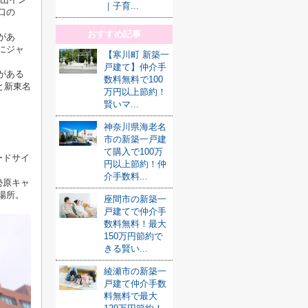
｜子育...
口の
おすすめ記事
があ
にジャ
【寒川町 新築一
戸建て】仲介手
がある
数料無料で100
と新東名
万円以上節約！
賢いマ...
神奈川県海老名
市の新築一戸建
て購入で100万
ードサイ
円以上節約！仲
介手数料...
勢原キャ
場所。
座間市の新築一
戸建てで仲介手
数料無料！最大
150万円節約で
きる賢い...
綾瀬市の新築一
戸建て仲介手数
料無料で最大