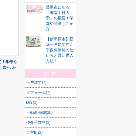
藤沢市にある
「湘南工科大
学」の概要！学
部や特徴もご紹
介
【伊勢原市】新
築一戸建て仲介
手数料無料の仕
組みと賢い購入
方法！...
て！学部や
｜次へ ≫
カテゴリ
一戸建て(7)
リフォーム(7)
DIY(1)
不動産売却(38)
仲介手数料(1)
二宮町(2)