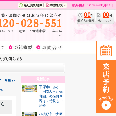
最終更新：2026年08月07日
00
00
件
件
最近見た物件
検討リスト
:00～18:30 定休日：毎週水曜日・年末年
始
んびり暮らそう
最新記事
て！学部や
平塚市にある
 ≫
「湘南みらい保
育園」の保育内
容は？特長もご
暮ら
紹介
相模原市中央区