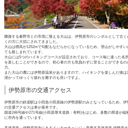
隣接する秦野市との市境に聳える大山は、伊勢原市のシンボルとして古く
くの方に大切にされてきました。
大山は標高が
1252m
で勾配もなだらかになっているため、登山がしやすい
ても親しまれています。
大山には
5
つのハイキングコースが設定されており、コース毎に違った名
を楽しむことができるので、初心者の方も気負わずに登ることができるの
力。
また大山の麓には伊勢原温泉がありますので、ハイキングを楽しんだ後は
浸かってゆっくり疲れを癒すのも良いですよ。
伊勢原市の交通アクセス
伊勢原市の鉄道駅は小田急小田原線の伊勢原駅のみとなっているため、伊
の交通アクセスは車が基本です。
国道
246
号線や
271
号線
(
小田原厚木道路：有料
)
をはじめ、多数の県道が縦
に市内を通っています。
高速道路：伊勢原市内にあるインターチェンジ：新東名高速道路 伊勢原