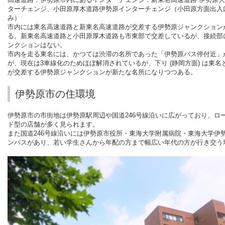
ターチェンジ、小田原厚木道路伊勢原インターチェンジ（小田原方面出入
み）
市内には東名高速道路と新東名高速道路が交差する伊勢原ジャンクション
る。新東名高速道路と小田原厚木道路も市東部で交差しているが、接続部
ンクションはない。
市内を走る東名には、かつては渋滞の名所であった「伊勢原バス停付近」
が、現在は3車線化のためほぼ解消されているが、下り (静岡方面) は東名
が交差する伊勢原ジャンクションが新たな名所になりつつある。
伊勢原市の住環境
伊勢原市の市街地は伊勢原駅周辺や国道
246
号線沿いに広がっており、ロ
ド型の店舗が多く見られます。
また国道
246
号線沿いには伊勢原市役所・東海大学附属病院・東海大学伊
ンパスがあり、若い学生さんから年配の方まで幅広い年代の方が行き交う