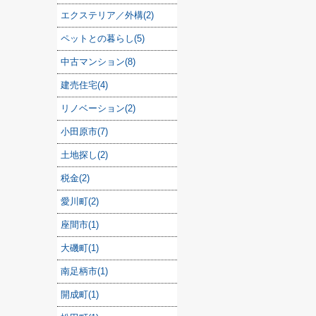
エクステリア／外構(2)
ペットとの暮らし(5)
中古マンション(8)
建売住宅(4)
リノベーション(2)
小田原市(7)
土地探し(2)
税金(2)
愛川町(2)
座間市(1)
大磯町(1)
南足柄市(1)
開成町(1)