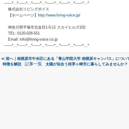
——*…*——*…*——*…*——*…*——*…*——*…*
株式会社リビングボイス
【ホームページ】
http://www.living-voice.jp/
神奈川県平塚市北金目1-5-11 スカイヒルズ102
TEL: 0120-028-551
Email: info@living-voice.co.jp
——*…*——*…*——*…*——*…*——*…*——*…*
≪ 前へ｜相模原市中央区にある「青山学院大学 相模原キャンパス」につい
記事一覧
特徴を解説
太陽が似合う街茅ヶ崎市に暮らしてみませんか？