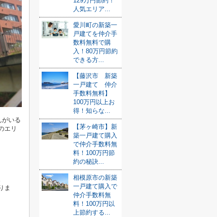
129万円節約！
人気エリア...
愛川町の新築一
戸建てを仲介手
数料無料で購
入！80万円節約
できる方...
【藤沢市 新築
一戸建て 仲介
手数料無料】
100万円以上お
得！知らな...
んがいる
【茅ヶ崎市】新
のエリ
築一戸建て購入
で仲介手数料無
料！100万円節
約の秘訣...
相模原市の新築
。
一戸建て購入で
りま
仲介手数料無
料！100万円以
上節約する...