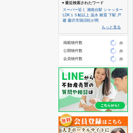
▼最近検索されたワード
スーパー近く
湘南台駅
シャッター
LDK１５帖以上
温水
耐震
下駅
戸
建
藤沢市鵠沼松が岡
もっと見る
掲載物件数
件
公開物件数
件
会員物件数
件