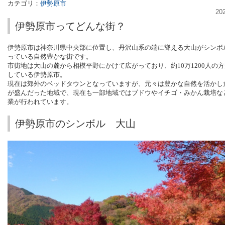
カテゴリ：
伊勢原市
20
伊勢原市ってどんな街？
伊勢原市は神奈川県中央部に位置し、丹沢山系の端に聳える大山がシンボ
っている自然豊かな街です。
市街地は大山の麓から相模平野にかけて広がっており、
約
10
万
1200
人の方
している伊勢原市。
現在は郊外のベッドタウンとなっていますが、元々は豊かな自然を活かし
が盛んだった地域で、現在も一部地域ではブドウやイチゴ・みかん栽培な
業が行われています。
伊勢原市のシンボル 大山