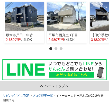
厚木市戸田 中古一戸建て
平塚市西真土3丁目 中古一戸建て
2,680万円
/ 4LDK
2,980万円
/ 4LDK
3,880万円
/
ページトップへ
リビングボイスTOP
>
ブログ記事一覧
>
イトーヨーカドー厚木店が2019年春
開業予定！