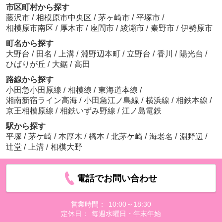
市区町村から探す
藤沢市
/
相模原市中央区
/
茅ヶ崎市
/
平塚市
/
相模原市南区
/
厚木市
/
座間市
/
綾瀬市
/
秦野市
/
伊勢原市
町名から探す
大野台
/
田名
/
上溝
/
淵野辺本町
/
立野台
/
香川
/
陽光台
/
ひばりが丘
/
大鋸
/
高田
路線から探す
小田急小田原線
/
相模線
/
東海道本線
/
湘南新宿ライン高海
/
小田急江ノ島線
/
横浜線
/
相鉄本線
/
京王相模原線
/
相鉄いずみ野線
/
江ノ島電鉄
駅から探す
平塚
/
茅ケ崎
/
本厚木
/
橋本
/
北茅ケ崎
/
海老名
/
淵野辺
/
辻堂
/
上溝
/
相模大野
電話でお問い合わせ
営業時間：
10:00～18:30
定休日：
毎週水曜日・年末年始