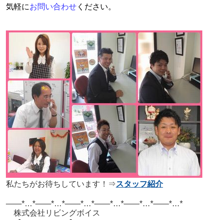
気軽に
お問い合わせ
ください。
私たちがお待ちしています！⇒
スタッフ紹介
——*…*——*…*——*…*——*…*——*…*——*…*
株式会社リビングボイス