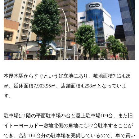
本厚木駅からすぐという好立地にあり、敷地面積
7,124.26
㎡、延床面積
7,903.95
㎡、店舗面積
4,298
㎡となっていま
す。
駐車場は
1
階の平面駐車場
25
台と屋上駐車場
109
台、また旧
イトーヨーカドー敷地北側の角地にも
27
台駐車することが
でき、合計
161
台分の駐車場を完備しているので、車で買い