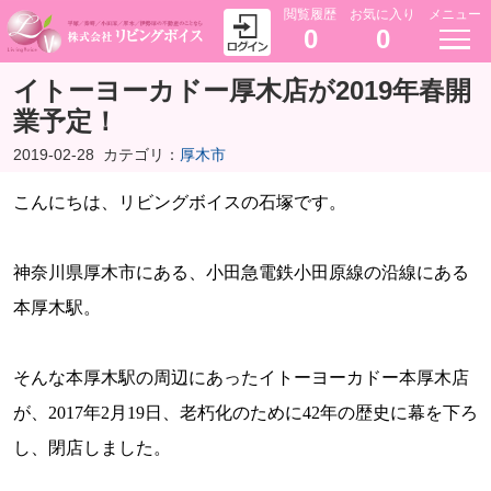
閲覧履歴
お気に入り
メニュー
0
0
イトーヨーカドー厚木店が2019年春開
業予定！
2019-02-28
カテゴリ：
厚木市
こんにちは、リビングボイスの石塚です。
神奈川県厚木市にある、小田急電鉄小田原線の沿線にある
本厚木駅。
そんな本厚木駅の周辺にあったイトーヨーカドー本厚木店
が、
2017
年
2
月
19
日、老朽化のために
42
年の歴史に幕を下ろ
し、閉店しました。