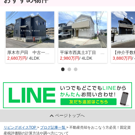
厚木市戸田 中古一戸建て
平塚市西真土3丁目 中古一戸建て
2,680万円
/ 4LDK
2,980万円
/ 4LDK
3,880万円
/
ページトップへ
リビングボイスTOP
>
ブログ記事一覧
>
不動産売却をおこなう方必見！固定資
産税評価額の計算方法や調べ方について