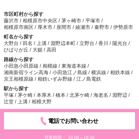
市区町村から探す
藤沢市
/
相模原市中央区
/
茅ヶ崎市
/
平塚市
/
相模原市南区
/
厚木市
/
座間市
/
綾瀬市
/
秦野市
/
伊勢原市
町名から探す
大野台
/
田名
/
上溝
/
淵野辺本町
/
立野台
/
香川
/
陽光台
/
ひばりが丘
/
大鋸
/
高田
路線から探す
小田急小田原線
/
相模線
/
東海道本線
/
湘南新宿ライン高海
/
小田急江ノ島線
/
横浜線
/
相鉄本線
/
京王相模原線
/
相鉄いずみ野線
/
江ノ島電鉄
駅から探す
平塚
/
茅ケ崎
/
本厚木
/
橋本
/
北茅ケ崎
/
海老名
/
淵野辺
/
辻堂
/
上溝
/
相模大野
電話でお問い合わせ
営業時間：
10:00～18:30