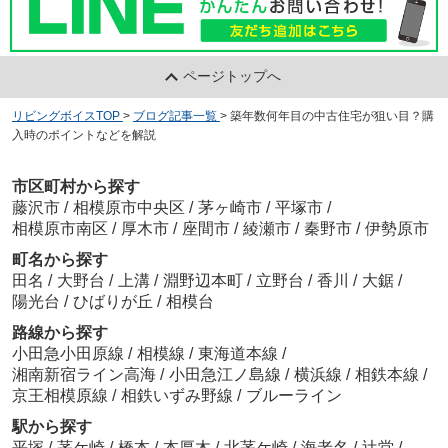
ページトップへ
リビングボイスTOP
>
ブログ記事一覧
>
築年数何年目の中古住宅が狙い目？購
入時のポイントなどを解説
市区町村から探す
藤沢市
/
相模原市中央区
/
茅ヶ崎市
/
平塚市
/
相模原市南区
/
厚木市
/
座間市
/
綾瀬市
/
秦野市
/
伊勢原市
町名から探す
田名
/
大野台
/
上溝
/
淵野辺本町
/
立野台
/
香川
/
大鋸
/
陽光台
/
ひばりが丘
/
相模台
路線から探す
小田急小田原線
/
相模線
/
東海道本線
/
湘南新宿ライン高海
/
小田急江ノ島線
/
横浜線
/
相鉄本線
/
京王相模原線
/
相鉄いずみ野線
/
ブルーライン
駅から探す
平塚
/
茅ケ崎
/
橋本
/
本厚木
/
北茅ケ崎
/
海老名
/
辻堂
/